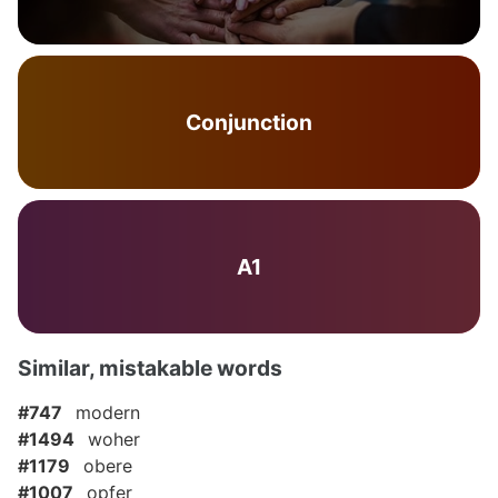
Conjunction
A1
Similar, mistakable words
#747
modern
#1494
woher
#1179
obere
#1007
opfer