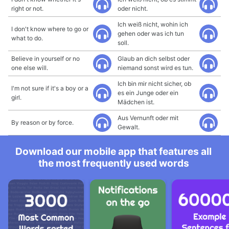
right or not.
oder nicht.
Ich weiß nicht, wohin ich
I don't know where to go or
gehen oder was ich tun
what to do.
soll.
Believe in yourself or no
Glaub an dich selbst oder
one else will.
niemand sonst wird es tun.
Ich bin mir nicht sicher, ob
I'm not sure if it's a boy or a
es ein Junge oder ein
girl.
Mädchen ist.
Aus Vernunft oder mit
By reason or by force.
Gewalt.
Download our mobile app that features all
the most frequently used words