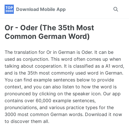
Skip
Skip
Skip
Download Mobile App
Toggle
to
to
to
search
primary
content
footer
navigation
Or - Oder (The 35th Most
Common German Word)
The translation for Or in German is Oder. It can be
used as conjunction. This word often comes up when
talking about cooperation. It is classified as a A1 word,
and is the 35th most commonly used word in German.
You can find example sentences below to provide
context, and you can also listen to how the word is
pronounced by clicking on the speaker icon. Our app
contains over 60,000 example sentences,
pronunciations, and various practice types for the
3000 most common German words. Download it now
to discover them all.