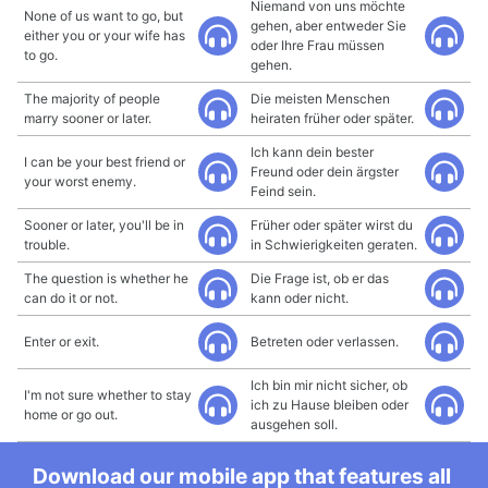
Niemand von uns möchte
None of us want to go, but
gehen, aber entweder Sie
either you or your wife has
oder Ihre Frau müssen
to go.
gehen.
The majority of people
Die meisten Menschen
marry sooner or later.
heiraten früher oder später.
Ich kann dein bester
I can be your best friend or
Freund oder dein ärgster
your worst enemy.
Feind sein.
Sooner or later, you'll be in
Früher oder später wirst du
trouble.
in Schwierigkeiten geraten.
The question is whether he
Die Frage ist, ob er das
can do it or not.
kann oder nicht.
Enter or exit.
Betreten oder verlassen.
Ich bin mir nicht sicher, ob
I'm not sure whether to stay
ich zu Hause bleiben oder
home or go out.
ausgehen soll.
Download our mobile app that features all