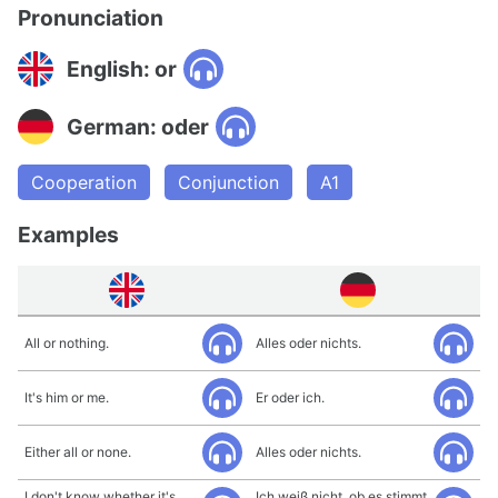
Pronunciation
English: or
German: oder
Cooperation
Conjunction
A1
Examples
All or nothing.
Alles oder nichts.
It's him or me.
Er oder ich.
Either all or none.
Alles oder nichts.
I don't know whether it's
Ich weiß nicht, ob es stimmt