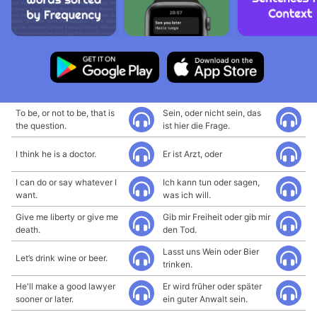
To be, or not to be, that is
Sein, oder nicht sein, das
the question.
ist hier die Frage.
I think he is a doctor.
Er ist Arzt, oder
I can do or say whatever I
Ich kann tun oder sagen,
want.
was ich will.
Give me liberty or give me
Gib mir Freiheit oder gib mir
death.
den Tod.
Lasst uns Wein oder Bier
Let’s drink wine or beer.
trinken.
He'll make a good lawyer
Er wird früher oder später
sooner or later.
ein guter Anwalt sein.