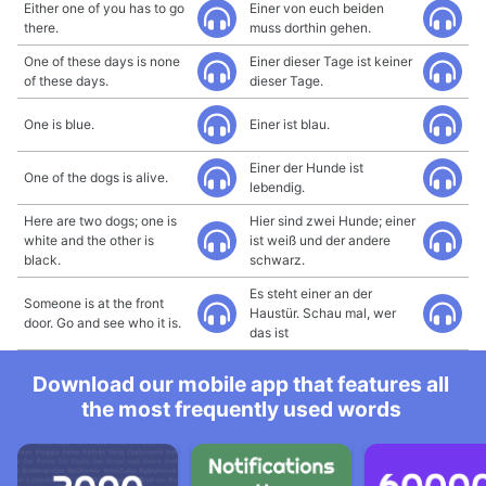
Either one of you has to go
Einer von euch beiden
there.
muss dorthin gehen.
One of these days is none
Einer dieser Tage ist keiner
of these days.
dieser Tage.
One is blue.
Einer ist blau.
Einer der Hunde ist
One of the dogs is alive.
lebendig.
Here are two dogs; one is
Hier sind zwei Hunde; einer
white and the other is
ist weiß und der andere
black.
schwarz.
Es steht einer an der
Someone is at the front
Haustür. Schau mal, wer
door. Go and see who it is.
das ist
Download our mobile app that features all
the most frequently used words