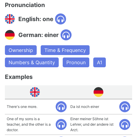
Pronunciation
English: one
German: einer
Ownership
Time & Frequency
Numbers & Quantity
Pronoun
A1
Examples
There's one more.
Da ist noch einer
One of my sons is a
Einer meiner Söhne ist
teacher, and the other is a
Lehrer, und der andere ist
doctor.
Arzt.