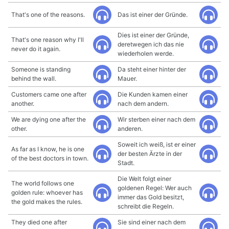
That's one of the reasons.
Das ist einer der Gründe.
Dies ist einer der Gründe,
That's one reason why I'll
deretwegen ich das nie
never do it again.
wiederholen werde.
Someone is standing
Da steht einer hinter der
behind the wall.
Mauer.
Customers came one after
Die Kunden kamen einer
another.
nach dem andern.
We are dying one after the
Wir sterben einer nach dem
other.
anderen.
Soweit ich weiß, ist er einer
As far as I know, he is one
der besten Ärzte in der
of the best doctors in town.
Stadt.
Die Welt folgt einer
The world follows one
goldenen Regel: Wer auch
golden rule: whoever has
immer das Gold besitzt,
the gold makes the rules.
schreibt die Regeln.
They died one after
Sie sind einer nach dem