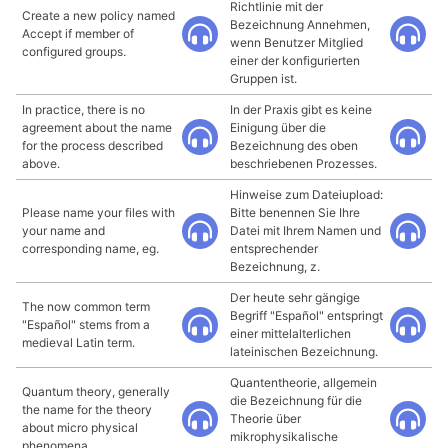
Richtlinie mit der
Create a new policy named
Bezeichnung Annehmen,
Accept if member of
wenn Benutzer Mitglied
configured groups.
einer der konfigurierten
Gruppen ist.
In practice, there is no
In der Praxis gibt es keine
agreement about the name
Einigung über die
for the process described
Bezeichnung des oben
above.
beschriebenen Prozesses.
Hinweise zum Dateiupload:
Please name your files with
Bitte benennen Sie Ihre
your name and
Datei mit Ihrem Namen und
corresponding name, eg.
entsprechender
Bezeichnung, z.
Der heute sehr gängige
The now common term
Begriff "Español" entspringt
"Español" stems from a
einer mittelalterlichen
medieval Latin term.
lateinischen Bezeichnung.
Quantentheorie, allgemein
Quantum theory, generally
die Bezeichnung für die
the name for the theory
Theorie über
about micro physical
mikrophysikalische
phenomena.