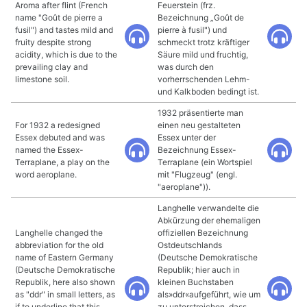
Aroma after flint (French
Feuerstein (frz.
name "Goût de pierre a
Bezeichnung „Goût de
fusil") and tastes mild and
pierre à fusil") und
fruity despite strong
schmeckt trotz kräftiger
acidity, which is due to the
Säure mild und fruchtig,
prevailing clay and
was durch den
limestone soil.
vorherrschenden Lehm-
und Kalkboden bedingt ist.
1932 präsentierte man
For 1932 a redesigned
einen neu gestalteten
Essex debuted and was
Essex unter der
named the Essex-
Bezeichnung Essex-
Terraplane, a play on the
Terraplane (ein Wortspiel
word aeroplane.
mit "Flugzeug" (engl.
"aeroplane")).
Langhelle verwandelte die
Abkürzung der ehemaligen
Langhelle changed the
offiziellen Bezeichnung
abbreviation for the old
Ostdeutschlands
name of Eastern Germany
(Deutsche Demokratische
(Deutsche Demokratische
Republik; hier auch in
Republik, here also shown
kleinen Buchstaben
as "ddr" in small letters, as
als»ddr«aufgeführt, wie um
if to underline that this
zu unterstreichen, dass