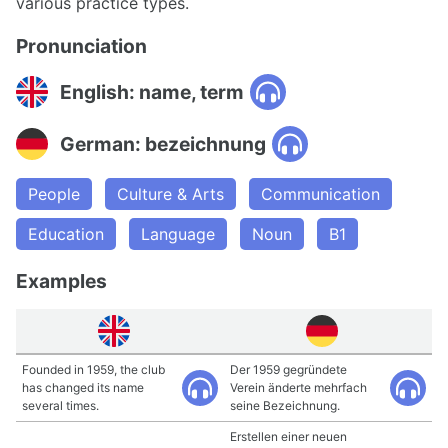
various practice types.
Pronunciation
English: name, term
German: bezeichnung
People
Culture & Arts
Communication
Education
Language
Noun
B1
Examples
Founded in 1959, the club
Der 1959 gegründete
has changed its name
Verein änderte mehrfach
several times.
seine Bezeichnung.
Erstellen einer neuen