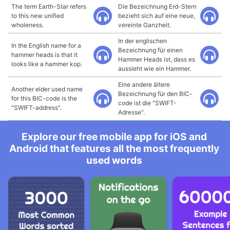
The term Earth-Star refers
Die Bezeichnung Erd-Stern
to this new unified
bezieht sich auf eine neue,
wholeness.
vereinte Ganzheit.
In der englischen
In the English name for a
Bezeichnung für einen
hammer heads is that it
Hammer Heads ist, dass es
looks like a hammer kop.
aussieht wie ein Hammer.
Eine andere ältere
Another elder used name
Bezeichnung für den BIC-
for this BIC-code is the
code ist die "SWIFT-
"SWIFT-address".
Adresse".
Explore our free mobile app for iOS and
Android that features all the most frequently
used words