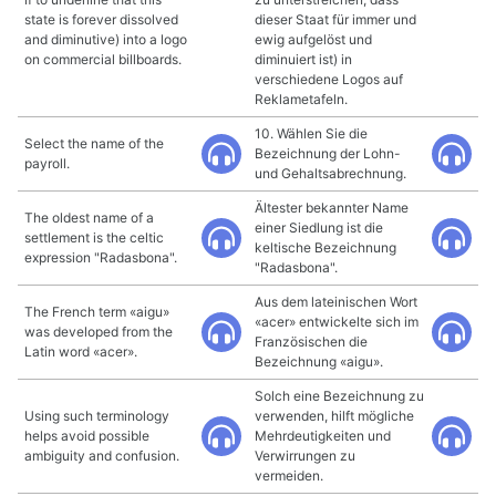
state is forever dissolved
dieser Staat für immer und
and diminutive) into a logo
ewig aufgelöst und
on commercial billboards.
diminuiert ist) in
verschiedene Logos auf
Reklametafeln.
10. Wählen Sie die
Select the name of the
Bezeichnung der Lohn-
payroll.
und Gehaltsabrechnung.
Ältester bekannter Name
The oldest name of a
einer Siedlung ist die
settlement is the celtic
keltische Bezeichnung
expression "Radasbona".
"Radasbona".
Aus dem lateinischen Wort
The French term «aigu»
«acer» entwickelte sich im
was developed from the
Französischen die
Latin word «acer».
Bezeichnung «aigu».
Solch eine Bezeichnung zu
Using such terminology
verwenden, hilft mögliche
helps avoid possible
Mehrdeutigkeiten und
ambiguity and confusion.
Verwirrungen zu
vermeiden.