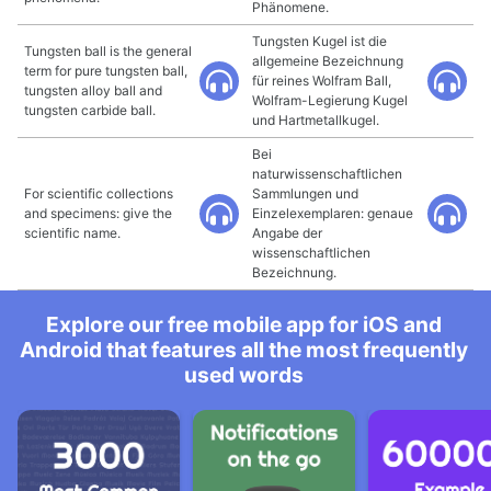
Phänomene.
Tungsten Kugel ist die
Tungsten ball is the general
allgemeine Bezeichnung
term for pure tungsten ball,
für reines Wolfram Ball,
tungsten alloy ball and
Wolfram-Legierung Kugel
tungsten carbide ball.
und Hartmetallkugel.
Bei
naturwissenschaftlichen
For scientific collections
Sammlungen und
and specimens: give the
Einzelexemplaren: genaue
scientific name.
Angabe der
wissenschaftlichen
Bezeichnung.
Explore our free mobile app for iOS and
Android that features all the most frequently
used words