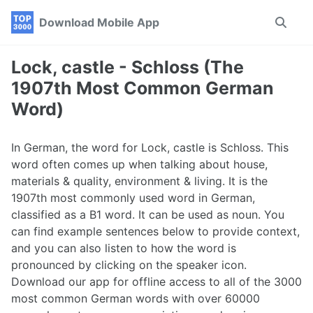
Skip
Skip
Skip
Download Mobile App
Toggle
to
to
to
search
primary
content
footer
navigation
Lock, castle - Schloss (The
1907th Most Common German
Word)
In German, the word for Lock, castle is Schloss. This
word often comes up when talking about house,
materials & quality, environment & living. It is the
1907th most commonly used word in German,
classified as a B1 word. It can be used as noun. You
can find example sentences below to provide context,
and you can also listen to how the word is
pronounced by clicking on the speaker icon.
Download our app for offline access to all of the 3000
most common German words with over 60000