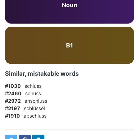
Noun
B1
Similar, mistakable words
#1030
schluss
#2460
schuss
#2972
anschluss
#2197
schlüssel
#1910
abschluss
Twitter
Facebook
LinkedIn