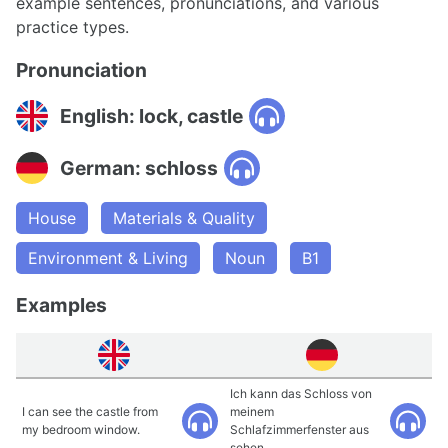
example sentences, pronunciations, and various
practice types.
Pronunciation
English: lock, castle
German: schloss
House
Materials & Quality
Environment & Living
Noun
B1
Examples
Ich kann das Schloss von
I can see the castle from
meinem
my bedroom window.
Schlafzimmerfenster aus
sehen.