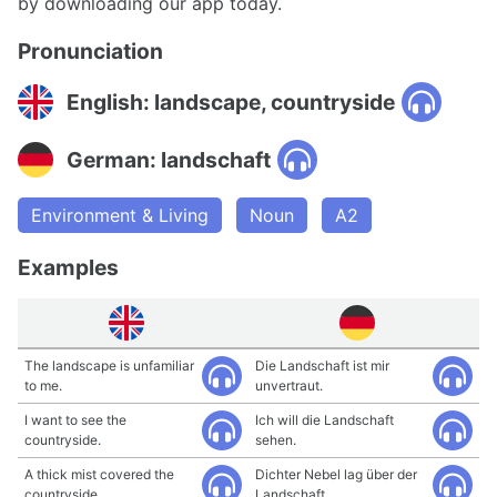
by downloading our app today.
Pronunciation
English: landscape, countryside
German: landschaft
Environment & Living
Noun
A2
Examples
The landscape is unfamiliar
Die Landschaft ist mir
to me.
unvertraut.
I want to see the
Ich will die Landschaft
countryside.
sehen.
A thick mist covered the
Dichter Nebel lag über der
countryside.
Landschaft.