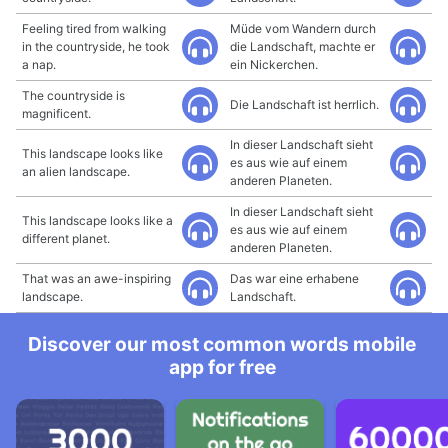
Feeling tired from walking
Müde vom Wandern durch
in the countryside, he took
die Landschaft, machte er
a nap.
ein Nickerchen.
The countryside is
Die Landschaft ist herrlich.
magnificent.
In dieser Landschaft sieht
This landscape looks like
es aus wie auf einem
an alien landscape.
anderen Planeten.
In dieser Landschaft sieht
This landscape looks like a
es aus wie auf einem
different planet.
anderen Planeten.
That was an awe-inspiring
Das war eine erhabene
landscape.
Landschaft.
Discover our most common words mobile
app for free