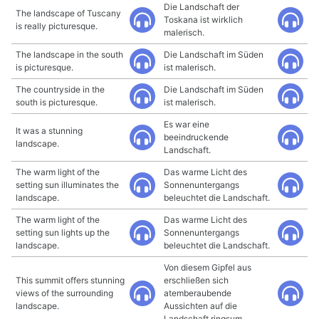
Die Landschaft der
The landscape of Tuscany
Toskana ist wirklich
is really picturesque.
malerisch.
The landscape in the south
Die Landschaft im Süden
is picturesque.
ist malerisch.
The countryside in the
Die Landschaft im Süden
south is picturesque.
ist malerisch.
Es war eine
It was a stunning
beeindruckende
landscape.
Landschaft.
The warm light of the
Das warme Licht des
setting sun illuminates the
Sonnenuntergangs
landscape.
beleuchtet die Landschaft.
The warm light of the
Das warme Licht des
setting sun lights up the
Sonnenuntergangs
landscape.
beleuchtet die Landschaft.
Von diesem Gipfel aus
This summit offers stunning
erschließen sich
views of the surrounding
atemberaubende
landscape.
Aussichten auf die
Landschaft ringsum.