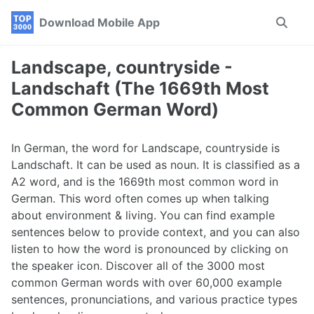
Skip
Skip
Skip
Download Mobile App
Toggle
to
to
to
search
primary
content
footer
navigation
Landscape, countryside -
Landschaft (The 1669th Most
Common German Word)
In German, the word for Landscape, countryside is
Landschaft. It can be used as noun. It is classified as a
A2 word, and is the 1669th most common word in
German. This word often comes up when talking
about environment & living. You can find example
sentences below to provide context, and you can also
listen to how the word is pronounced by clicking on
the speaker icon. Discover all of the 3000 most
common German words with over 60,000 example
sentences, pronunciations, and various practice types