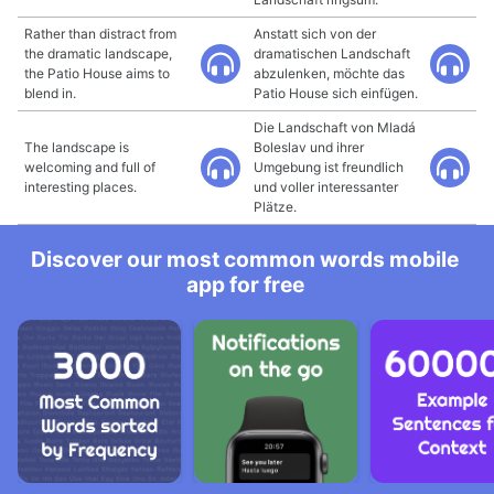
Rather than distract from
Anstatt sich von der
the dramatic landscape,
dramatischen Landschaft
the Patio House aims to
abzulenken, möchte das
blend in.
Patio House sich einfügen.
Die Landschaft von Mladá
The landscape is
Boleslav und ihrer
welcoming and full of
Umgebung ist freundlich
interesting places.
und voller interessanter
Plätze.
Discover our most common words mobile
app for free