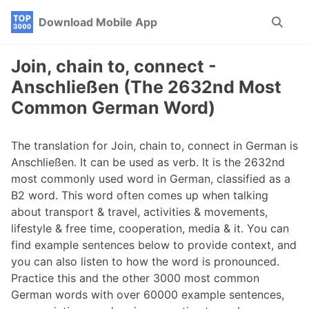
Skip
Skip
Skip
Download Mobile App
Toggle
to
to
to
search
primary
content
footer
navigation
Join, chain to, connect -
Anschließen (The 2632nd Most
Common German Word)
The translation for Join, chain to, connect in German is
Anschließen. It can be used as verb. It is the 2632nd
most commonly used word in German, classified as a
B2 word. This word often comes up when talking
about transport & travel, activities & movements,
lifestyle & free time, cooperation, media & it. You can
find example sentences below to provide context, and
you can also listen to how the word is pronounced.
Practice this and the other 3000 most common
German words with over 60000 example sentences,