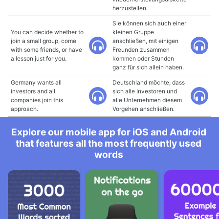
herzustellen.
Sie können sich auch einer
You can decide whether to
kleinen Gruppe
join a small group, come
anschließen, mit einigen
with some friends, or have
Freunden zusammen
a lesson just for you.
kommen oder Stunden
ganz für sich allein haben.
Germany wants all
Deutschland möchte, dass
investors and all
sich alle Investoren und
companies join this
alle Unternehmen diesem
approach.
Vorgehen anschließen.
Explore our mobile app for iOS and Android
that features all the most frequently used
words