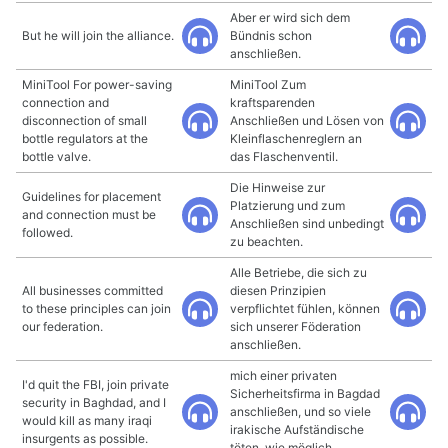
Aber er wird sich dem
But he will join the alliance.
Bündnis schon
anschließen.
MiniTool For power-saving
MiniTool Zum
connection and
kraftsparenden
disconnection of small
Anschließen und Lösen von
bottle regulators at the
Kleinflaschenreglern an
bottle valve.
das Flaschenventil.
Die Hinweise zur
Guidelines for placement
Platzierung und zum
and connection must be
Anschließen sind unbedingt
followed.
zu beachten.
Alle Betriebe, die sich zu
All businesses committed
diesen Prinzipien
to these principles can join
verpflichtet fühlen, können
our federation.
sich unserer Föderation
anschließen.
mich einer privaten
I'd quit the FBI, join private
Sicherheitsfirma in Bagdad
security in Baghdad, and I
anschließen, und so viele
would kill as many iraqi
irakische Aufständische
insurgents as possible.
töten, wie möglich.