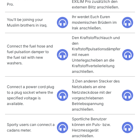
EXILIM Pro zusätzlich den
Pro.
externen Blitz anschließen.
Ihr werdet Euch Euren
You'll be joining your
moslemischen Brüdern im
Muslim brothers in iraq.
Irak anschließen.
Den Kraftstoffschlauch und
den
Connect the fuel hose and
Kraftstoffpulsationsdämpfer
fuel pulsation damper to
mit neuen
the fuel rail with new
Unterlegscheiben an die
washers.
Kraftstoffverteilerleitung
anschließen.
3.Den anderen Stecker des
Connect a power cord plug
Netzkabels an eine
to a plug socket where the
Netzsteckdose mit der
specified voltage is
vorgeschriebenen
available.
Betriebsspannung
anschließen.
Sportliche Benutzer
Sporty users can connect a
können ein Puls- bzw.
cadans meter.
Herzmessgerät
anschließen.