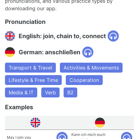
pronunciations, and various practice types by
downloading our app.
Pronunciation
English: join, chain to, connect
German: anschließen
Transport & Travel
Activities & Movements
Lifestyle & Free Time
Cooperation
Media & IT
Verb
B2
Examples
Kann ich mich euch
May I join you