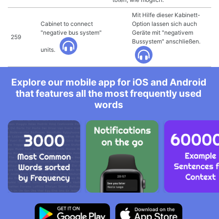
Mit Hilfe dieser Kabinett-
Cabinet to connect
Option lassen sich auch
"negative bus system"
Geräte mit "negativem
259
Bussystem" anschließen.
units.
Explore our mobile app for iOS and Android
that features all the most frequently used
words