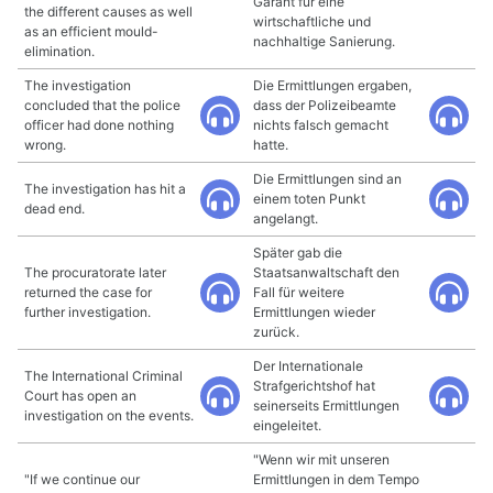
Garant für eine
the different causes as well
wirtschaftliche und
as an efficient mould-
nachhaltige Sanierung.
elimination.
The investigation
Die Ermittlungen ergaben,
concluded that the police
dass der Polizeibeamte
officer had done nothing
nichts falsch gemacht
wrong.
hatte.
Die Ermittlungen sind an
The investigation has hit a
einem toten Punkt
dead end.
angelangt.
Später gab die
The procuratorate later
Staatsanwaltschaft den
returned the case for
Fall für weitere
further investigation.
Ermittlungen wieder
zurück.
Der Internationale
The International Criminal
Strafgerichtshof hat
Court has open an
seinerseits Ermittlungen
investigation on the events.
eingeleitet.
"Wenn wir mit unseren
"If we continue our
Ermittlungen in dem Tempo