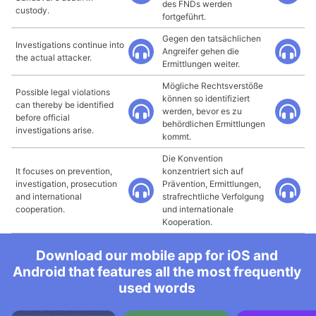
des FNDs werden
custody.
fortgeführt.
Gegen den tatsächlichen
Investigations continue into
Angreifer gehen die
the actual attacker.
Ermittlungen weiter.
Mögliche Rechtsverstöße
Possible legal violations
können so identifiziert
can thereby be identified
werden, bevor es zu
before official
behördlichen Ermittlungen
investigations arise.
kommt.
Die Konvention
It focuses on prevention,
konzentriert sich auf
investigation, prosecution
Prävention, Ermittlungen,
and international
strafrechtliche Verfolgung
cooperation.
und internationale
Kooperation.
Download our mobile app for iOS and
Android that features all the most frequently
used words