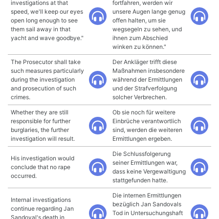
investigations at that
fortfahren, werden wir
speed, we'll keep our eyes
unsere Augen lange genug
open long enough to see
offen halten, um sie
them sail away in that
wegsegeln zu sehen, und
yacht and wave goodbye."
ihnen zum Abschied
winken zu können."
The Prosecutor shall take
Der Ankläger trifft diese
such measures particularly
Maßnahmen insbesondere
during the investigation
während der Ermittlungen
and prosecution of such
und der Strafverfolgung
crimes.
solcher Verbrechen.
Whether they are still
Ob sie noch für weitere
responsible for further
Einbrüche verantwortlich
burglaries, the further
sind, werden die weiteren
investigation will result.
Ermittlungen ergeben.
Die Schlussfolgerung
His investigation would
seiner Ermittlungen war,
conclude that no rape
dass keine Vergewaltigung
occurred.
stattgefunden hatte.
Die internen Ermittlungen
Internal investigations
bezüglich Jan Sandovals
continue regarding Jan
Tod in Untersuchungshaft
Sandoval's death in