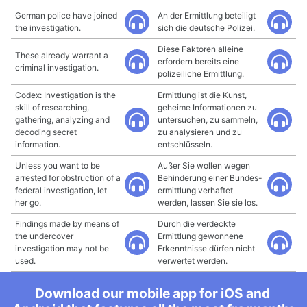
German police have joined
An der Ermittlung beteiligt
the investigation.
sich die deutsche Polizei.
Diese Faktoren alleine
These already warrant a
erfordern bereits eine
criminal investigation.
polizeiliche Ermittlung.
Codex: Investigation is the
Ermittlung ist die Kunst,
skill of researching,
geheime Informationen zu
gathering, analyzing and
untersuchen, zu sammeln,
decoding secret
zu analysieren und zu
information.
entschlüsseln.
Unless you want to be
Außer Sie wollen wegen
arrested for obstruction of a
Behinderung einer Bundes-
federal investigation, let
ermittlung verhaftet
her go.
werden, lassen Sie sie los.
Findings made by means of
Durch die verdeckte
the undercover
Ermittlung gewonnene
investigation may not be
Erkenntnisse dürfen nicht
used.
verwertet werden.
Download our mobile app for iOS and