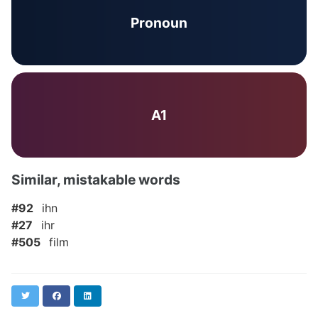
Pronoun
A1
Similar, mistakable words
#92
ihn
#27
ihr
#505
film
Twitter
Facebook
LinkedIn