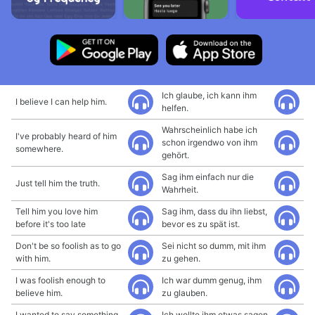
Ich glaube, ich kann ihm
I believe I can help him.
helfen.
Wahrscheinlich habe ich
I've probably heard of him
schon irgendwo von ihm
somewhere.
gehört.
Sag ihm einfach nur die
Just tell him the truth.
Wahrheit.
Tell him you love him
Sag ihm, dass du ihn liebst,
before it's too late
bevor es zu spät ist.
Don't be so foolish as to go
Sei nicht so dumm, mit ihm
with him.
zu gehen.
I was foolish enough to
Ich war dumm genug, ihm
believe him.
zu glauben.
I wanted to say something
Ich wollte ihm etwas sagen,