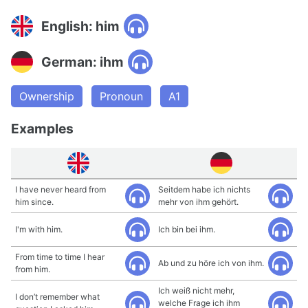
English: him
German: ihm
Ownership
Pronoun
A1
Examples
I have never heard from
Seitdem habe ich nichts
him since.
mehr von ihm gehört.
I'm with him.
Ich bin bei ihm.
From time to time I hear
Ab und zu höre ich von ihm.
from him.
Ich weiß nicht mehr,
I don’t remember what
welche Frage ich ihm