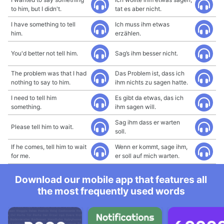
to him, but I didn't.
tat es aber nicht.
I have something to tell
Ich muss ihm etwas
him.
erzählen.
You'd better not tell him.
Sag’s ihm besser nicht.
The problem was that I had
Das Problem ist, dass ich
nothing to say to him.
ihm nichts zu sagen hatte.
I need to tell him
Es gibt da etwas, das ich
something.
ihm sagen will.
Sag ihm dass er warten
Please tell him to wait.
soll.
If he comes, tell him to wait
Wenn er kommt, sage ihm,
for me.
er soll auf mich warten.
Download our mobile app that features all
the most frequently used words