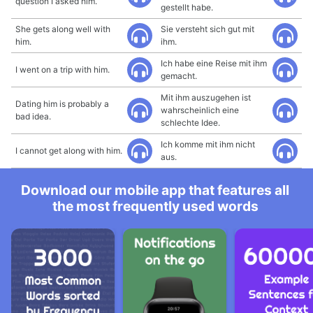
question I asked him.
gestellt habe.
She gets along well with
Sie versteht sich gut mit
him.
ihm.
Ich habe eine Reise mit ihm
I went on a trip with him.
gemacht.
Mit ihm auszugehen ist
Dating him is probably a
wahrscheinlich eine
bad idea.
schlechte Idee.
Ich komme mit ihm nicht
I cannot get along with him.
aus.
Download our mobile app that features all
the most frequently used words