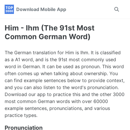
Skip
Skip
Skip
Download Mobile App
Toggle
to
to
to
search
primary
content
footer
navigation
Him - Ihm (The 91st Most
Common German Word)
The German translation for Him is Ihm. It is classified
as a A1 word, and is the 91st most commonly used
word in German. It can be used as pronoun. This word
often comes up when talking about ownership. You
can find example sentences below to provide context,
and you can also listen to the word's pronunciation.
Download our app to practice this and the other 3000
most common German words with over 60000
example sentences, pronunciations, and various
practice types.
Pronunciation