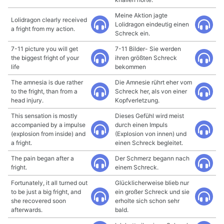
Meine Aktion jagte
Lolidragon clearly received
Lolidragon eindeutig einen
a fright from my action.
Schreck ein.
7-11 picture you will get
7-11 Bilder- Sie werden
the biggest fright of your
ihren größten Schreck
life
bekommen
The amnesia is due rather
Die Amnesie rührt eher vom
to the fright, than from a
Schreck her, als von einer
head injury.
Kopfverletzung.
This sensation is mostly
Dieses Gefühl wird meist
accompanied by a impulse
durch einen Impuls
(explosion from inside) and
(Explosion von innen) und
a fright.
einen Schreck begleitet.
The pain began after a
Der Schmerz begann nach
fright.
einem Schreck.
Fortunately, it all turned out
Glücklicherweise blieb nur
to be just a big fright, and
ein großer Schreck und sie
she recovered soon
erholte sich schon sehr
afterwards.
bald.