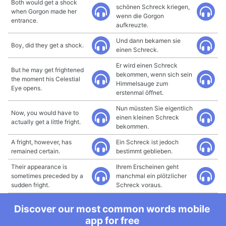
Both would get a shock
schönen Schreck kriegen,
when Gorgon made her
wenn die Gorgon
entrance.
aufkreuzte.
Und dann bekamen sie
Boy, did they get a shock.
einen Schreck.
Er wird einen Schreck
But he may get frightened
bekommen, wenn sich sein
the moment his Celestial
Himmelsauge zum
Eye opens.
erstenmal öffnet.
Nun müssten Sie eigentlich
Now, you would have to
einen kleinen Schreck
actually get a little fright.
bekommen.
A fright, however, has
Ein Schreck ist jedoch
remained certain.
bestimmt geblieben.
Their appearance is
Ihrem Erscheinen geht
sometimes preceded by a
manchmal ein plötzlicher
sudden fright.
Schreck voraus.
Discover our most common words mobile
app for free