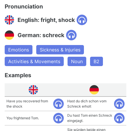
Pronunciation
English: fright, shock
German: schreck
Emotions
Sickness & Injuries
Activities & Movements
Noun
B2
Examples
Have you recovered from
Hast du dich schon vom
the shock
Schreck erholt
Du hast Tom einen Schreck
You frightened Tom.
eingejagt.
Sie würden beide einen