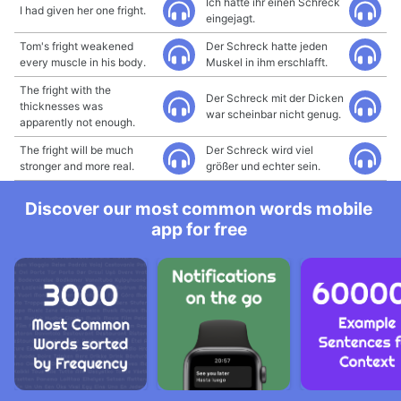
Ich hatte ihr einen Schreck
I had given her one fright.
eingejagt.
Tom's fright weakened
Der Schreck hatte jeden
every muscle in his body.
Muskel in ihm erschlafft.
The fright with the
Der Schreck mit der Dicken
thicknesses was
war scheinbar nicht genug.
apparently not enough.
The fright will be much
Der Schreck wird viel
stronger and more real.
größer und echter sein.
Discover our most common words mobile
app for free