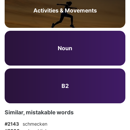
Activities & Movements
Noun
B2
Similar, mistakable words
#2143
schmecken