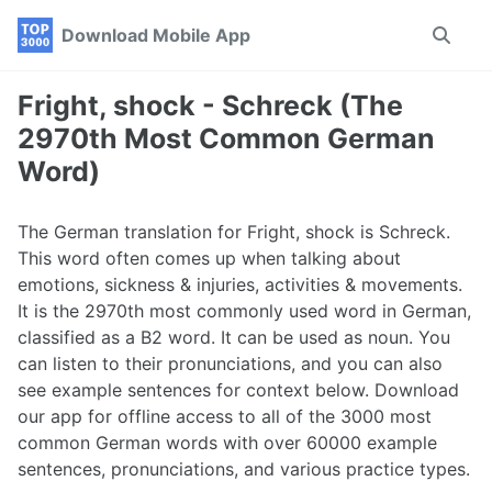
Skip
Skip
Skip
Download Mobile App
Toggle
to
to
to
search
primary
content
footer
navigation
Fright, shock - Schreck (The
2970th Most Common German
Word)
The German translation for Fright, shock is Schreck.
This word often comes up when talking about
emotions, sickness & injuries, activities & movements.
It is the 2970th most commonly used word in German,
classified as a B2 word. It can be used as noun. You
can listen to their pronunciations, and you can also
see example sentences for context below. Download
our app for offline access to all of the 3000 most
common German words with over 60000 example
sentences, pronunciations, and various practice types.