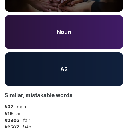
Noun
A2
Similar, mistakable words
#32
man
#19
an
#2803
fair
#2567
fakt