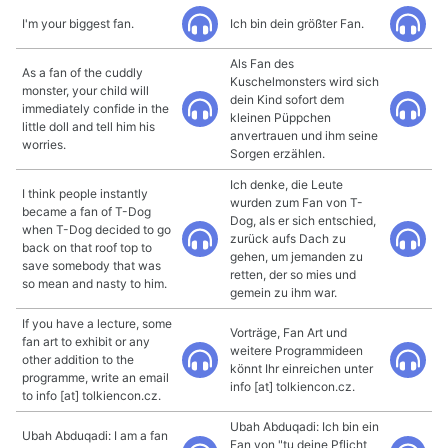
I'm your biggest fan.
Ich bin dein größter Fan.
Als Fan des
As a fan of the cuddly
Kuschelmonsters wird sich
monster, your child will
dein Kind sofort dem
immediately confide in the
kleinen Püppchen
little doll and tell him his
anvertrauen und ihm seine
worries.
Sorgen erzählen.
Ich denke, die Leute
I think people instantly
wurden zum Fan von T-
became a fan of T-Dog
Dog, als er sich entschied,
when T-Dog decided to go
zurück aufs Dach zu
back on that roof top to
gehen, um jemanden zu
save somebody that was
retten, der so mies und
so mean and nasty to him.
gemein zu ihm war.
If you have a lecture, some
Vorträge, Fan Art und
fan art to exhibit or any
weitere Programmideen
other addition to the
könnt Ihr einreichen unter
programme, write an email
info [at] tolkiencon.cz.
to info [at] tolkiencon.cz.
Ubah Abduqadi: Ich bin ein
Ubah Abduqadi: I am a fan
Fan von "tu deine Pflicht