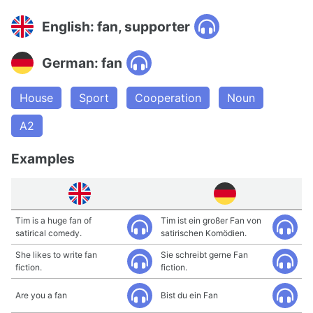
English: fan, supporter
German: fan
House
Sport
Cooperation
Noun
A2
Examples
Tim is a huge fan of
Tim ist ein großer Fan von
satirical comedy.
satirischen Komödien.
She likes to write fan
Sie schreibt gerne Fan
fiction.
fiction.
Are you a fan
Bist du ein Fan