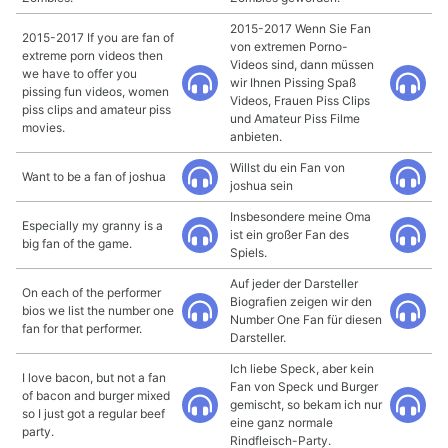
2015-2017 Wenn Sie Fan
2015-2017 If you are fan of
von extremen Porno-
extreme porn videos then
Videos sind, dann müssen
we have to offer you
wir Ihnen Pissing Spaß
pissing fun videos, women
Videos, Frauen Piss Clips
piss clips and amateur piss
und Amateur Piss Filme
movies.
anbieten.
Willst du ein Fan von
Want to be a fan of joshua
joshua sein
Insbesondere meine Oma
Especially my granny is a
ist ein großer Fan des
big fan of the game.
Spiels.
Auf jeder der Darsteller
On each of the performer
Biografien zeigen wir den
bios we list the number one
Number One Fan für diesen
fan for that performer.
Darsteller.
Ich liebe Speck, aber kein
I love bacon, but not a fan
Fan von Speck und Burger
of bacon and burger mixed
gemischt, so bekam ich nur
so I just got a regular beef
eine ganz normale
party.
Rindfleisch-Party.