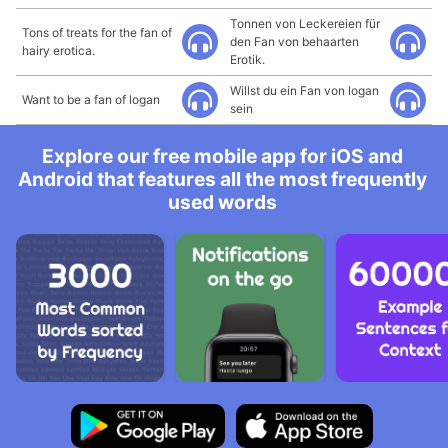
Tonnen von Leckereien für
Tons of treats for the fan of
den Fan von behaarten
hairy erotica.
Erotik.
Willst du ein Fan von logan
Want to be a fan of logan
sein
Explore our free mobile app for iOS and
Android that features all the most frequently
used words