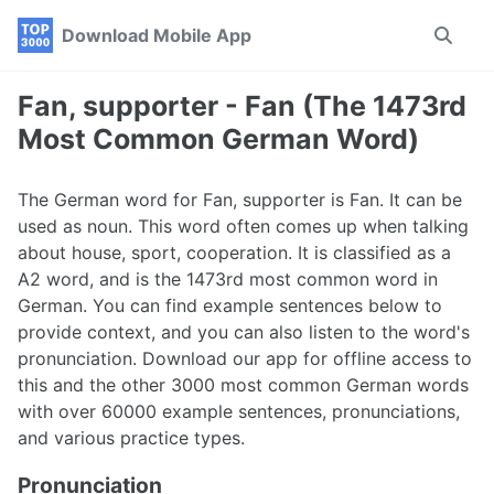
Skip
Skip
Skip
Download Mobile App
Toggle
to
to
to
search
primary
content
footer
navigation
Fan, supporter - Fan (The 1473rd
Most Common German Word)
The German word for Fan, supporter is Fan. It can be
used as noun. This word often comes up when talking
about house, sport, cooperation. It is classified as a
A2 word, and is the 1473rd most common word in
German. You can find example sentences below to
provide context, and you can also listen to the word's
pronunciation. Download our app for offline access to
this and the other 3000 most common German words
with over 60000 example sentences, pronunciations,
and various practice types.
Pronunciation