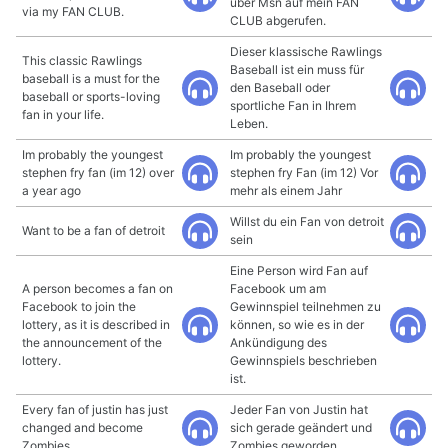
über Msn auf mein FAN
via my FAN CLUB.
CLUB abgerufen.
Dieser klassische Rawlings
This classic Rawlings
Baseball ist ein muss für
baseball is a must for the
den Baseball oder
baseball or sports-loving
sportliche Fan in Ihrem
fan in your life.
Leben.
Im probably the youngest
Im probably the youngest
stephen fry fan (im 12) over
stephen fry Fan (im 12) Vor
a year ago
mehr als einem Jahr
Willst du ein Fan von detroit
Want to be a fan of detroit
sein
Eine Person wird Fan auf
A person becomes a fan on
Facebook um am
Facebook to join the
Gewinnspiel teilnehmen zu
lottery, as it is described in
können, so wie es in der
the announcement of the
Ankündigung des
lottery.
Gewinnspiels beschrieben
ist.
Every fan of justin has just
Jeder Fan von Justin hat
changed and become
sich gerade geändert und
Zombies.
Zombies geworden.