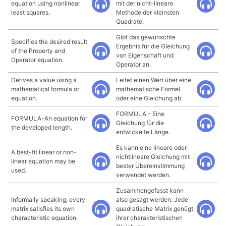
equation using nonlinear
mit der nicht-lineare
least squares.
Methode der kleinsten
Quadrate.
Gibt das gewünschte
Specifies the desired result
Ergebnis für die Gleichung
of the Property and
von Eigenschaft und
Operator equation.
Operator an.
Derives a value using a
Leitet einen Wert über eine
mathematical formula or
mathematische Formel
equation.
oder eine Gleichung ab.
FORMULA - Eine
FORMULA-An equation for
Gleichung für die
the developed length.
entwickelte Länge.
Es kann eine lineare oder
A best-fit linear or non-
nichtlineare Gleichung mit
linear equation may be
bester Übereinstimmung
used.
verwendet werden.
Zusammengefasst kann
Informally speaking, every
also gesagt werden: Jede
matrix satisfies its own
quadratische Matrix genügt
characteristic equation.
ihrer charakteristischen