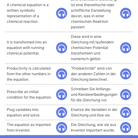
A chemical equation is a
ist eine theoretische oder
written symbolic
schriftliche Darstellung
representation of a
davon, was in einer
chemical reaction.
chemischen Reaktion
passiert.
Diese wird in eine
It is transformed into an
Gleichung mit laufendem
equation with running
chemischen Potential
chemical potential.
transformiert und
numerisch gelöst.
Productivity is calculated
"Produktivität" wird von
from the other numbers in
den anderen Zahlen in der
the equation.
Gleichung berechnet.
Schreiben Sie Anfangs-
Prescribe an initial
und Randwertbedingungen
condition for the equation.
für die Gleichung vor.
Plug variables into
Ersetze die Variablen in der
equation and solve.
Gleichung und löse sie.
The equation as imported
Die Gleichung, wie sie aus
from Inventor.
Inventor importiert wurde.