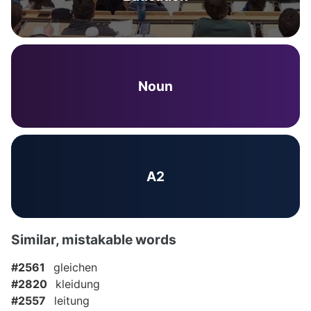
Noun
A2
Similar, mistakable words
#2561
gleichen
#2820
kleidung
#2557
leitung