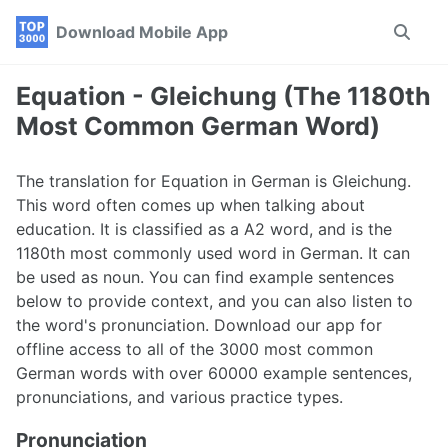
Skip
Skip
Skip
Download Mobile App
Toggle
to
to
to
search
primary
content
footer
navigation
Equation - Gleichung (The 1180th
Most Common German Word)
The translation for Equation in German is Gleichung.
This word often comes up when talking about
education. It is classified as a A2 word, and is the
1180th most commonly used word in German. It can
be used as noun. You can find example sentences
below to provide context, and you can also listen to
the word's pronunciation. Download our app for
offline access to all of the 3000 most common
German words with over 60000 example sentences,
pronunciations, and various practice types.
Pronunciation