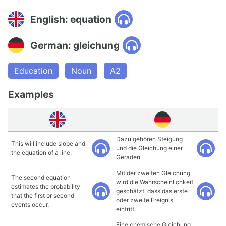
English: equation
German: gleichung
Education
Noun
A2
Examples
Dazu gehören Steigung
This will include slope and
und die Gleichung einer
the equation of a line.
Geraden.
Mit der zweiten Gleichung
The second equation
wird die Wahrscheinlichkeit
estimates the probability
geschätzt, dass das erste
that the first or second
oder zweite Ereignis
events occur.
eintritt.
Eine chemische Gleichung