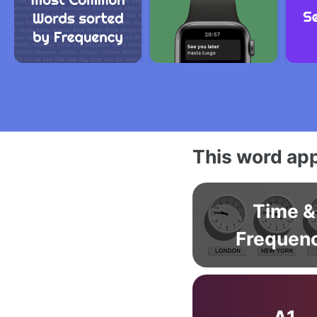
This word app
Time &
Frequen
A1