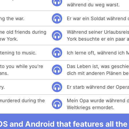
während du weg warst.
ng the war.
Er war ein Soldat während 
e old friends during
Während seiner Urlaubsre
New York.
York besuchte er ein paar 
stening to music.
Ich lerne oft, während ich 
to you while you're
Das Leben ist, was geschi
ans.
dich mit anderen Plänen be
ry.
Er starb während der Opera
murdered during the
Mein Opa wurde während d
Weltkriegs ermordet.
OS and Android that features all t