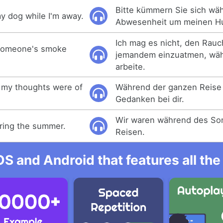
Bitte kümmern Sie sich wä
my dog while I'm away.
Abwesenheit um meinen H
Ich mag es nicht, den Rauc
e someone's smoke
jemandem einzuatmen, wäh
arbeite.
p my thoughts were of
Während der ganzen Reise
Gedanken bei dir.
Wir waren während des So
ring the summer.
Reisen.
OS and Android that features all t