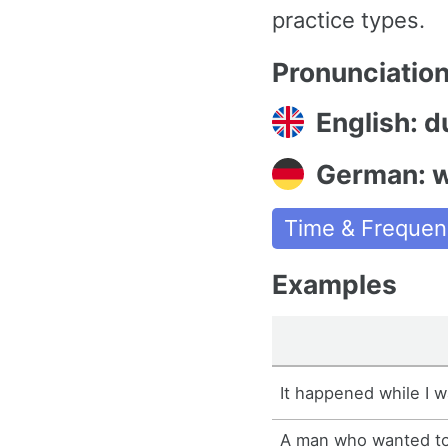
practice types.
Pronunciatio
English: d
German: 
Time & Frequen
Examples
It happened while I w
A man who wanted to