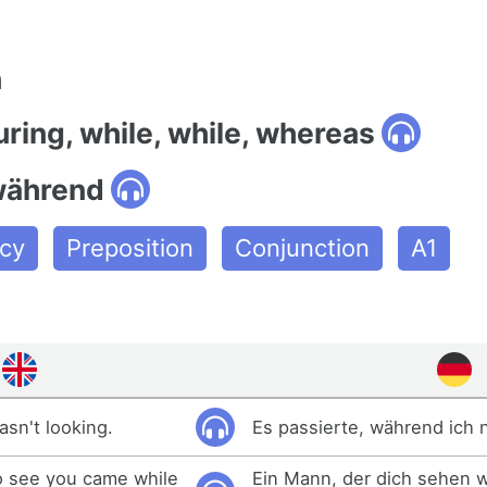
n
uring, while, while, whereas
während
cy
Preposition
Conjunction
A1
asn't looking.
Es passierte, während ich n
 see you came while
Ein Mann, der dich sehen w