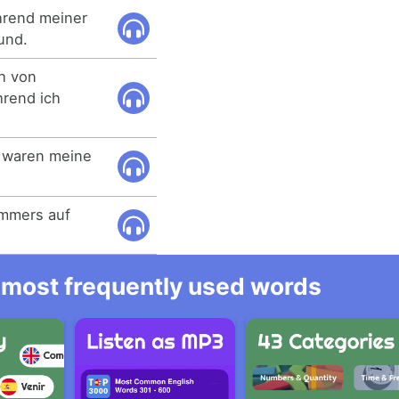
hrend meiner
und.
h von
rend ich
 waren meine
mmers auf
he most frequently used words