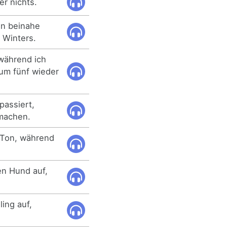
er nichts.
n beinahe
 Winters.
während ich
 um fünf wieder
passiert,
machen.
 Ton, während
en Hund auf,
ing auf,