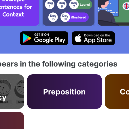
ears in the following categories
Preposition
Co
cy