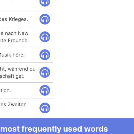
des Krieges.
ise nach New
alte Freunde.
Musik höre.
eht, während du
schäftigst.
tion.
es Zweiten
he most frequently used words