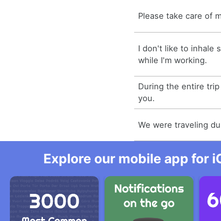
Please take care of 
I don't like to inhal
while I'm working.
During the entire tri
you.
We were traveling du
Explore our mobile app for i