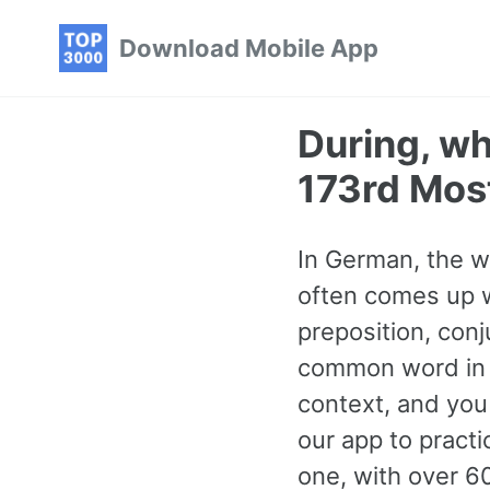
Skip
Skip
Skip
Download Mobile App
to
to
to
primary
content
footer
navigation
During, wh
173rd Mo
In German, the w
often comes up w
preposition, conj
common word in 
context, and you
our app to pract
one, with over 6