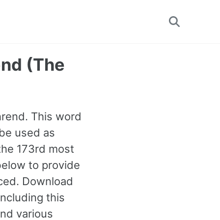
Toggle
search
end (The
hrend. This word
 be used as
s the 173rd most
elow to provide
nced. Download
ncluding this
and various