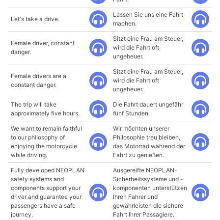
Lassen Sie uns eine Fahrt
Let's take a drive.
machen.
Sitzt eine Frau am Steuer,
Female driver, constant
wird die Fahrt oft
danger.
ungeheuer.
Sitzt eine Frau am Steuer,
Female drivers are a
wird die Fahrt oft
constant danger.
ungeheuer.
The trip will take
Die Fahrt dauert ungefähr
approximately five hours.
fünf Stunden.
We want to remain faithful
Wir möchten unserer
to our philosophy of
Philosophie treu bleiben,
enjoying the motorcycle
das Motorrad während der
while driving.
Fahrt zu genießen.
Fully developed NEOPLAN
Ausgereifte NEOPLAN-
safety systems and
Sicherheitssysteme und -
components support your
komponenten unterstützen
driver and guarantee your
Ihren Fahrer und
passengers have a safe
gewährleisten die sichere
journey.
Fahrt Ihrer Passagiere.