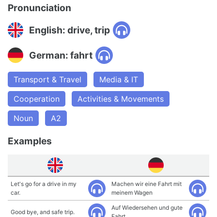
Pronunciation
English: drive, trip
German: fahrt
Transport & Travel
Media & IT
Cooperation
Activities & Movements
Noun
A2
Examples
Let's go for a drive in my
Machen wir eine Fahrt mit
car.
meinem Wagen
Auf Wiedersehen und gute
Good bye, and safe trip.
Fahrt.