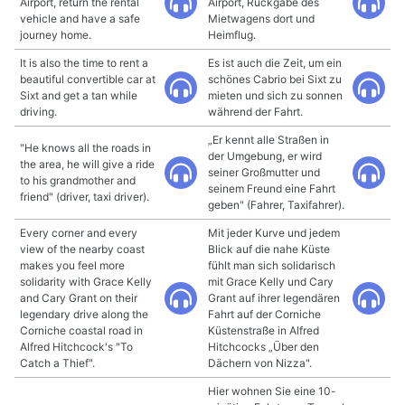
Airport, return the rental
Airport, Rückgabe des
vehicle and have a safe
Mietwagens dort und
journey home.
Heimflug.
It is also the time to rent a
Es ist auch die Zeit, um ein
beautiful convertible car at
schönes Cabrio bei Sixt zu
Sixt and get a tan while
mieten und sich zu sonnen
driving.
während der Fahrt.
„Er kennt alle Straßen in
"He knows all the roads in
der Umgebung, er wird
the area, he will give a ride
seiner Großmutter und
to his grandmother and
seinem Freund eine Fahrt
friend" (driver, taxi driver).
geben" (Fahrer, Taxifahrer).
Every corner and every
Mit jeder Kurve und jedem
view of the nearby coast
Blick auf die nahe Küste
makes you feel more
fühlt man sich solidarisch
solidarity with Grace Kelly
mit Grace Kelly und Cary
and Cary Grant on their
Grant auf ihrer legendären
legendary drive along the
Fahrt auf der Corniche
Corniche coastal road in
Küstenstraße in Alfred
Alfred Hitchcock's "To
Hitchcocks „Über den
Catch a Thief".
Dächern von Nizza".
Hier wohnen Sie eine 10-