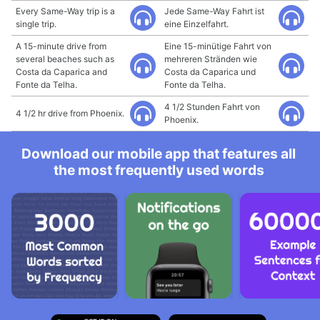
Every Same-Way trip is a
Jede Same-Way Fahrt ist
single trip.
eine Einzelfahrt.
A 15-minute drive from
Eine 15-minütige Fahrt von
several beaches such as
mehreren Stränden wie
Costa da Caparica and
Costa da Caparica und
Fonte da Telha.
Fonte da Telha.
4 1/2 Stunden Fahrt von
4 1/2 hr drive from Phoenix.
Phoenix.
Download our mobile app that features all
the most frequently used words