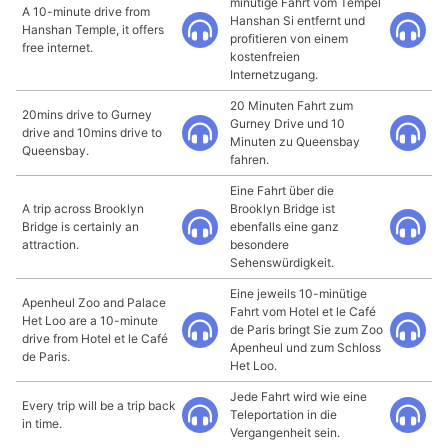
minütige Fahrt vom Tempel
A 10-minute drive from
Hanshan Si entfernt und
Hanshan Temple, it offers
profitieren von einem
free internet.
kostenfreien
Internetzugang.
20 Minuten Fahrt zum
20mins drive to Gurney
Gurney Drive und 10
drive and 10mins drive to
Minuten zu Queensbay
Queensbay.
fahren.
Eine Fahrt über die
A trip across Brooklyn
Brooklyn Bridge ist
Bridge is certainly an
ebenfalls eine ganz
attraction.
besondere
Sehenswürdigkeit.
Eine jeweils 10-minütige
Apenheul Zoo and Palace
Fahrt vom Hotel et le Café
Het Loo are a 10-minute
de Paris bringt Sie zum Zoo
drive from Hotel et le Café
Apenheul und zum Schloss
de Paris.
Het Loo.
Jede Fahrt wird wie eine
Every trip will be a trip back
Teleportation in die
in time.
Vergangenheit sein.