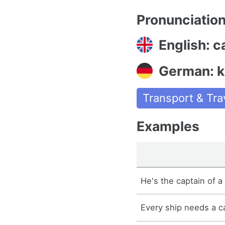
Pronunciatio
English: c
German: k
Transport & Tra
Examples
He's the captain of a
Every ship needs a c