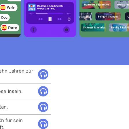
ehn Jahren zur
se Inseln.
tän.
ch für sein
t.