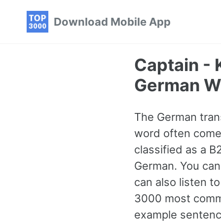
Skip
Skip
Skip
Download Mobile App
to
to
to
primary
content
footer
navigation
Captain -
German W
The German transl
word often comes 
classified as a 
German. You can 
can also listen t
3000 most commo
example sentence