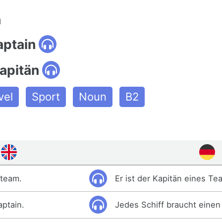
n
aptain
apitän
vel
Sport
Noun
B2
 team.
Er ist der Kapitän eines Te
aptain.
Jedes Schiff braucht einen