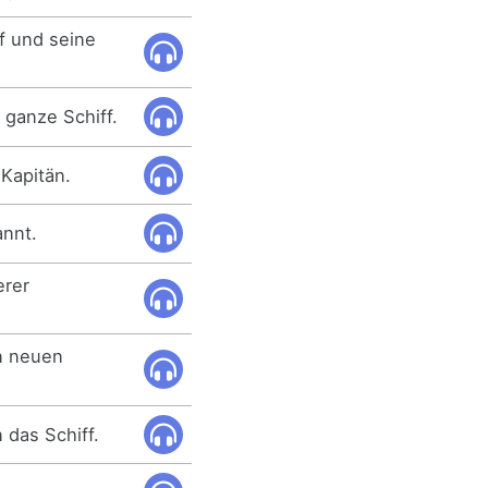
ff und seine
s ganze Schiff.
 Kapitän.
annt.
erer
en neuen
n das Schiff.