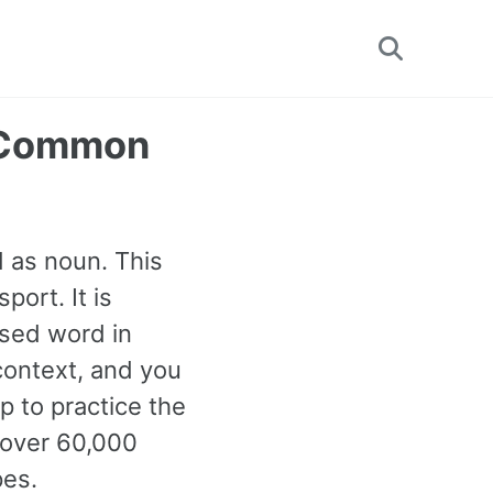
Toggle
search
t Common
d as noun. This
ort. It is
used word in
context, and you
p to practice the
 over 60,000
pes.