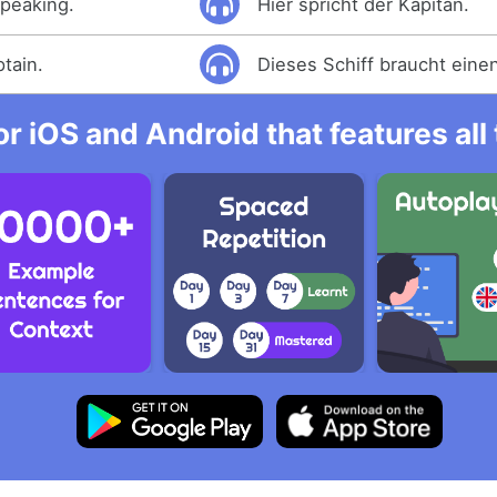
speaking.
Hier spricht der Kapitän.
tain.
Dieses Schiff braucht eine
r iOS and Android that features al