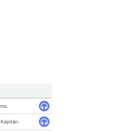
ams.
 Kapitän.