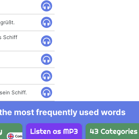
grüßt.
s Schiff
sein Schiff.
l the most frequently used words