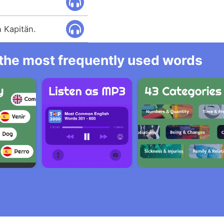
n Kapitän.
l the most frequently used words