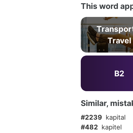
This word app
Transpor
Travel
B2
Similar, mist
#2239
kapital
#482
kapitel