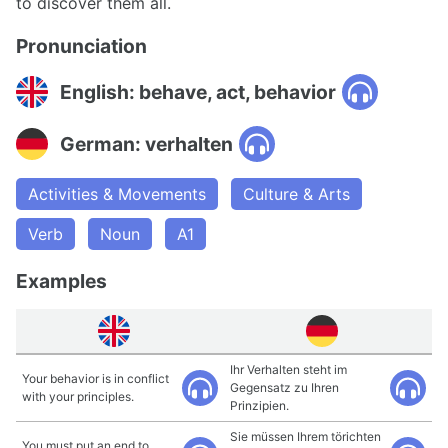
to discover them all.
Pronunciation
English: behave, act, behavior
German: verhalten
Activities & Movements
Culture & Arts
Verb
Noun
A1
Examples
Ihr Verhalten steht im
Your behavior is in conflict
Gegensatz zu Ihren
with your principles.
Prinzipien.
Sie müssen Ihrem törichten
You must put an end to