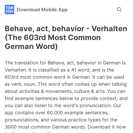
Skip
Skip
Skip
Download Mobile App
Toggle
to
to
to
search
primary
content
footer
navigation
Behave, act, behavior - Verhalten
(The 603rd Most Common
German Word)
The translation for Behave, act, behavior in German is
Verhalten. It is classified as a A1 word, and is the
603rd most common word in German. It can be used
as verb, noun. This word often comes up when talking
about activities & movements, culture & arts. You can
find example sentences below to provide context, and
you can also listen to the word's pronunciation. Our
app contains over 60,000 example sentences,
pronunciations, and various practice types for the
3000 most common German words. Download it now