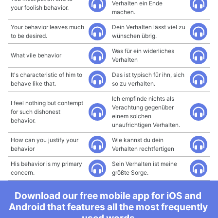
Verhalten ein Ende
your foolish behavior.
machen.
Your behavior leaves much
Dein Verhalten lässt viel zu
to be desired.
wünschen übrig.
Was für ein widerliches
What vile behavior
Verhalten
It's characteristic of him to
Das ist typisch für ihn, sich
behave like that.
so zu verhalten.
Ich empfinde nichts als
I feel nothing but contempt
Verachtung gegenüber
for such dishonest
einem solchen
behavior.
unaufrichtigen Verhalten.
How can you justify your
Wie kannst du dein
behavior
Verhalten rechtfertigen
His behavior is my primary
Sein Verhalten ist meine
concern.
größte Sorge.
Download our free mobile app for iOS and
Android that features all the most frequently