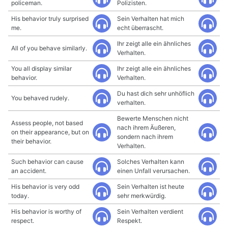
policeman.
Polizisten.
His behavior truly surprised
Sein Verhalten hat mich
me.
echt überrascht.
Ihr zeigt alle ein ähnliches
All of you behave similarly.
Verhalten.
You all display similar
Ihr zeigt alle ein ähnliches
behavior.
Verhalten.
Du hast dich sehr unhöflich
You behaved rudely.
verhalten.
Bewerte Menschen nicht
Assess people, not based
nach ihrem Äußeren,
on their appearance, but on
sondern nach ihrem
their behavior.
Verhalten.
Such behavior can cause
Solches Verhalten kann
an accident.
einen Unfall verursachen.
His behavior is very odd
Sein Verhalten ist heute
today.
sehr merkwürdig.
His behavior is worthy of
Sein Verhalten verdient
respect.
Respekt.