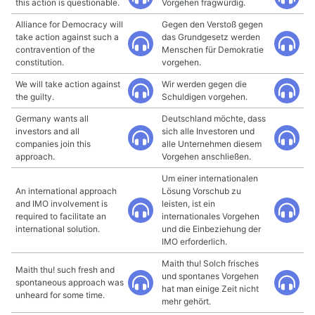
this action is questionable.
Vorgehen fragwürdig.
Alliance for Democracy will
Gegen den Verstoß gegen
take action against such a
das Grundgesetz werden
contravention of the
Menschen für Demokratie
constitution.
vorgehen.
We will take action against
Wir werden gegen die
the guilty.
Schuldigen vorgehen.
Germany wants all
Deutschland möchte, dass
investors and all
sich alle Investoren und
companies join this
alle Unternehmen diesem
approach.
Vorgehen anschließen.
Um einer internationalen
An international approach
Lösung Vorschub zu
and IMO involvement is
leisten, ist ein
required to facilitate an
internationales Vorgehen
international solution.
und die Einbeziehung der
IMO erforderlich.
Maith thu! Solch frisches
Maith thu! such fresh and
und spontanes Vorgehen
spontaneous approach was
hat man einige Zeit nicht
unheard for some time.
mehr gehört.