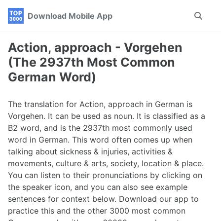
Skip
Skip
Skip
Download Mobile App
Toggle
to
to
to
search
primary
content
footer
navigation
Action, approach - Vorgehen
(The 2937th Most Common
German Word)
The translation for Action, approach in German is
Vorgehen. It can be used as noun. It is classified as a
B2 word, and is the 2937th most commonly used
word in German. This word often comes up when
talking about sickness & injuries, activities &
movements, culture & arts, society, location & place.
You can listen to their pronunciations by clicking on
the speaker icon, and you can also see example
sentences for context below. Download our app to
practice this and the other 3000 most common