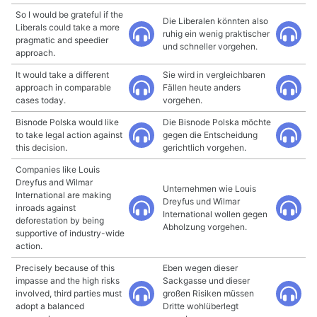
So I would be grateful if the
Die Liberalen könnten also
Liberals could take a more
ruhig ein wenig praktischer
pragmatic and speedier
und schneller vorgehen.
approach.
It would take a different
Sie wird in vergleichbaren
approach in comparable
Fällen heute anders
cases today.
vorgehen.
Bisnode Polska would like
Die Bisnode Polska möchte
to take legal action against
gegen die Entscheidung
this decision.
gerichtlich vorgehen.
Companies like Louis
Dreyfus and Wilmar
Unternehmen wie Louis
International are making
Dreyfus und Wilmar
inroads against
International wollen gegen
deforestation by being
Abholzung vorgehen.
supportive of industry-wide
action.
Precisely because of this
Eben wegen dieser
impasse and the high risks
Sackgasse und dieser
involved, third parties must
großen Risiken müssen
adopt a balanced
Dritte wohlüberlegt