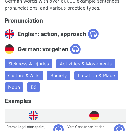
German words with over 60000 example sentences,
pronunciations, and various practice types.
Pronunciation
English: action, approach
German: vorgehen
Sickness & Injuries
Activities & Movements
Culture & Arts
Society
Location & Place
Noun
B2
Examples
From a legal standpoint,
Vom Gesetz her ist das