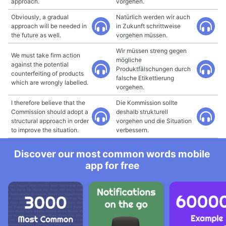
approach.
vorgehen.
Obviously, a gradual
Natürlich werden wir auch
approach will be needed in
in Zukunft schrittweise
the future as well.
vorgehen müssen.
Wir müssen streng gegen
We must take firm action
mögliche
against the potential
Produktfälschungen durch
counterfeiting of products
falsche Etikettierung
which are wrongly labelled.
vorgehen.
I therefore believe that the
Die Kommission sollte
Commission should adopt a
deshalb strukturell
structural approach in order
vorgehen und die Situation
to improve the situation.
verbessern.
Discover our most common words mobile
app for free