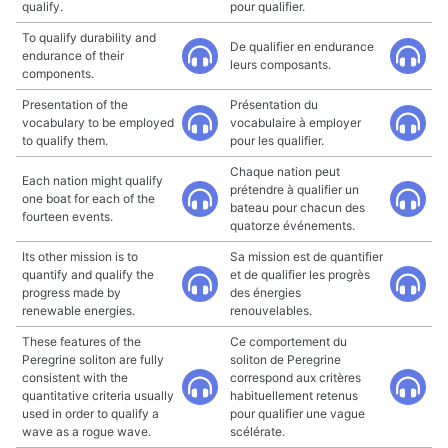
qualify.
pour qualifier.
To qualify durability and
De qualifier en endurance
endurance of their
leurs composants.
components.
Presentation of the
Présentation du
vocabulary to be employed
vocabulaire à employer
to qualify them.
pour les qualifier.
Chaque nation peut
Each nation might qualify
prétendre à qualifier un
one boat for each of the
bateau pour chacun des
fourteen events.
quatorze événements.
Its other mission is to
Sa mission est de quantifier
quantify and qualify the
et de qualifier les progrès
progress made by
des énergies
renewable energies.
renouvelables.
These features of the
Ce comportement du
Peregrine soliton are fully
soliton de Peregrine
consistent with the
correspond aux critères
quantitative criteria usually
habituellement retenus
used in order to qualify a
pour qualifier une vague
wave as a rogue wave.
scélérate.