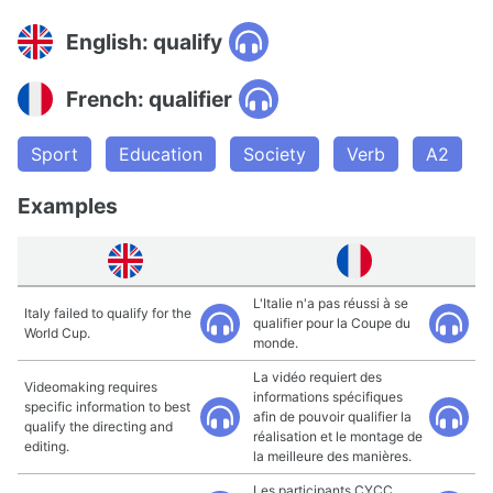
English: qualify
French: qualifier
Sport
Education
Society
Verb
A2
Examples
L'Italie n'a pas réussi à se
Italy failed to qualify for the
qualifier pour la Coupe du
World Cup.
monde.
La vidéo requiert des
Videomaking requires
informations spécifiques
specific information to best
afin de pouvoir qualifier la
qualify the directing and
réalisation et le montage de
editing.
la meilleure des manières.
Les participants CYCC