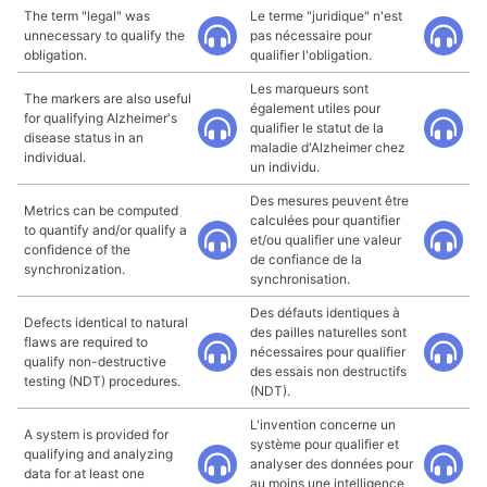
The term "legal" was
Le terme "juridique" n'est
unnecessary to qualify the
pas nécessaire pour
obligation.
qualifier l'obligation.
Les marqueurs sont
The markers are also useful
également utiles pour
for qualifying Alzheimer's
qualifier le statut de la
disease status in an
maladie d'Alzheimer chez
individual.
un individu.
Des mesures peuvent être
Metrics can be computed
calculées pour quantifier
to quantify and/or qualify a
et/ou qualifier une valeur
confidence of the
de confiance de la
synchronization.
synchronisation.
Des défauts identiques à
Defects identical to natural
des pailles naturelles sont
flaws are required to
nécessaires pour qualifier
qualify non-destructive
des essais non destructifs
testing (NDT) procedures.
(NDT).
L'invention concerne un
A system is provided for
système pour qualifier et
qualifying and analyzing
analyser des données pour
data for at least one
au moins une intelligence