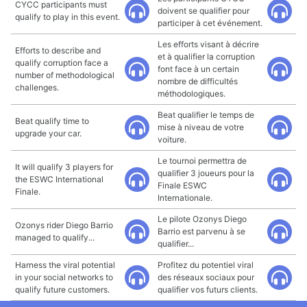
CYCC participants must
doivent se qualifier pour
qualify to play in this event.
participer à cet événement.
Les efforts visant à décrire
Efforts to describe and
et à qualifier la corruption
qualify corruption face a
font face à un certain
number of methodological
nombre de difficultés
challenges.
méthodologiques.
Beat qualifier le temps de
Beat qualify time to
mise à niveau de votre
upgrade your car.
voiture.
Le tournoi permettra de
It will qualify 3 players for
qualifier 3 joueurs pour la
the ESWC International
Finale ESWC
Finale.
Internationale.
Le pilote Ozonys Diego
Ozonys rider Diego Barrio
Barrio est parvenu à se
managed to qualify...
qualifier...
Harness the viral potential
Profitez du potentiel viral
in your social networks to
des réseaux sociaux pour
qualify future customers.
qualifier vos futurs clients.