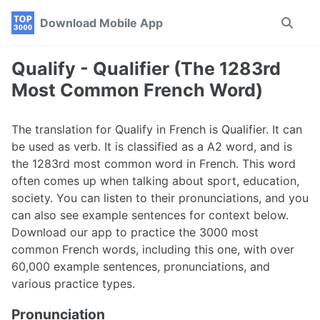
Skip
Skip
Skip
Download Mobile App
Toggle
to
to
to
search
primary
content
footer
navigation
Qualify - Qualifier (The 1283rd
Most Common French Word)
The translation for Qualify in French is Qualifier. It can
be used as verb. It is classified as a A2 word, and is
the 1283rd most common word in French. This word
often comes up when talking about sport, education,
society. You can listen to their pronunciations, and you
can also see example sentences for context below.
Download our app to practice the 3000 most
common French words, including this one, with over
60,000 example sentences, pronunciations, and
various practice types.
Pronunciation