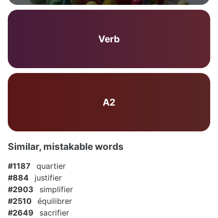
Verb
A2
Similar, mistakable words
#1187
quartier
#884
justifier
#2903
simplifier
#2510
équilibrer
#2649
sacrifier