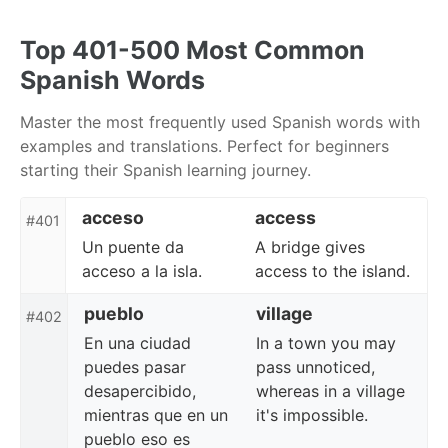
Skip
Skip
Skip
to
to
to
Top 401-500 Most Common
primary
content
footer
Spanish Words
navigation
Master the most frequently used Spanish words with
examples and translations. Perfect for beginners
starting their Spanish learning journey.
acceso
access
#401
Un puente da
A bridge gives
acceso a la isla.
access to the island.
pueblo
village
#402
En una ciudad
In a town you may
puedes pasar
pass unnoticed,
desapercibido,
whereas in a village
mientras que en un
it's impossible.
pueblo eso es