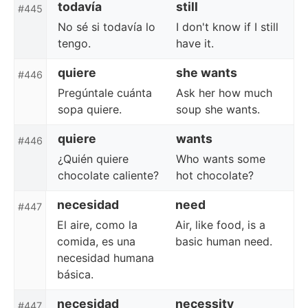
todavía
still
#445
No sé si todavía lo
I don't know if I still
tengo.
have it.
quiere
she wants
#446
Pregúntale cuánta
Ask her how much
sopa quiere.
soup she wants.
quiere
wants
#446
¿Quién quiere
Who wants some
chocolate caliente?
hot chocolate?
necesidad
need
#447
El aire, como la
Air, like food, is a
comida, es una
basic human need.
necesidad humana
básica.
necesidad
necessity
#447