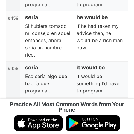
programar.
to program.
sería
he would be
#459
Si hubiera tomado
If he had taken my
mi consejo en aquel
advice then, he
entonces, ahora
would be a rich man
sería un hombre
now.
rico.
sería
it would be
#459
Eso sería algo que
It would be
habría que
something I'd have
programar.
to program.
ningún
any
Practice All Most Common Words from Your
#460
Phone
Ya no eres ningún
You are not a child
niño.
any more.
ningún
no
#460