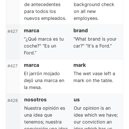
de antecedentes
background check
para todos los
on all new
nuevos empleados.
employees.
marca
brand
#427
"¿Qué marca es tu
"What brand is your
coche?" "Es un
car?" "It's a Ford."
Ford."
marca
mark
#427
El jarrón mojado
The wet vase left a
dejó una marca en
mark on the table.
la mesa.
nosotros
us
#428
Nuestra opinión es
Our opinion is an
una idea que
idea which we have;
tenemos; nuestra
our conviction an
convicción una idea
idea which has us.