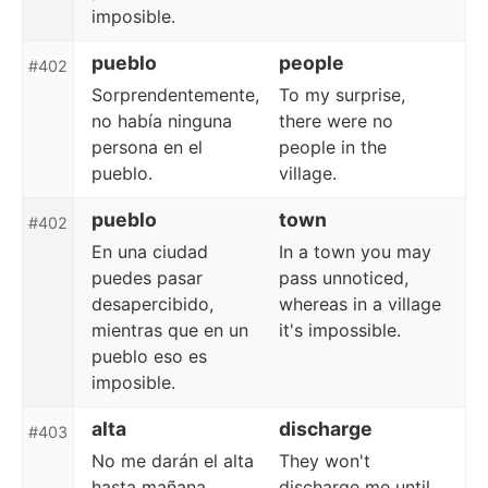
imposible.
pueblo
people
#402
Sorprendentemente,
To my surprise,
no había ninguna
there were no
persona en el
people in the
pueblo.
village.
pueblo
town
#402
En una ciudad
In a town you may
puedes pasar
pass unnoticed,
desapercibido,
whereas in a village
mientras que en un
it's impossible.
pueblo eso es
imposible.
alta
discharge
#403
No me darán el alta
They won't
hasta mañana.
discharge me until