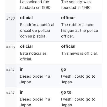
La sociedad fue
The society was
fundada en 1990.
founded in 1990.
oficial
officer
#436
El ladrón apuntó al
The robber aimed
oficial de policía
his gun at the police
con su pistola.
officer.
oficial
official
#436
Esta noticia es
This news is official.
oficial.
ir
go
#437
Deseo poder ir a
I wish I could go to
Japón.
Japan.
ir
go to
#437
Deseo poder ir a
I wish I could go to
Japón.
Japan.