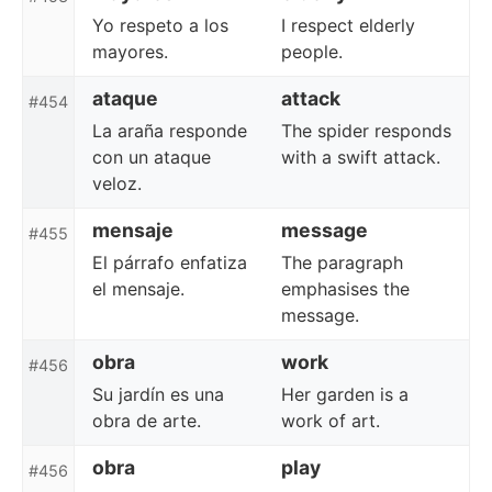
Yo respeto a los
I respect elderly
mayores.
people.
ataque
attack
#454
La araña responde
The spider responds
con un ataque
with a swift attack.
veloz.
mensaje
message
#455
El párrafo enfatiza
The paragraph
el mensaje.
emphasises the
message.
obra
work
#456
Su jardín es una
Her garden is a
obra de arte.
work of art.
obra
play
#456