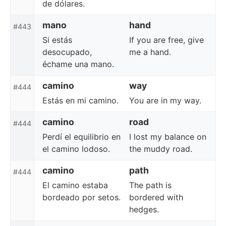
de dólares.
mano
hand
#443
Si estás
If you are free, give
desocupado,
me a hand.
échame una mano.
camino
way
#444
Estás en mi camino.
You are in my way.
camino
road
#444
Perdí el equilibrio en
I lost my balance on
el camino lodoso.
the muddy road.
camino
path
#444
El camino estaba
The path is
bordeado por setos.
bordered with
hedges.