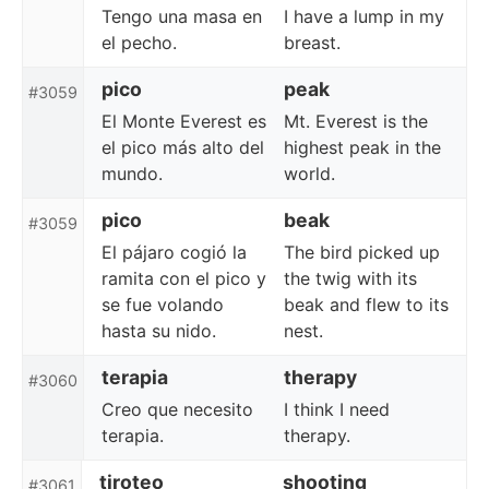
Tengo una masa en
I have a lump in my
el pecho.
breast.
pico
peak
#3059
El Monte Everest es
Mt. Everest is the
el pico más alto del
highest peak in the
mundo.
world.
pico
beak
#3059
El pájaro cogió la
The bird picked up
ramita con el pico y
the twig with its
se fue volando
beak and flew to its
hasta su nido.
nest.
terapia
therapy
#3060
Creo que necesito
I think I need
terapia.
therapy.
tiroteo
shooting
#3061