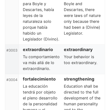
para Boyle y
Boyle and
Descartes, había
Descartes, there
leyes de la
were laws of nature
naturaleza solo
only because there
porque había
had been a (Divine)
habido un
Legislator.
Legislador (Divino).
extraordinario
extraordinary
#3003
Tu comportamiento
Your behavior is
va más allá de lo
too extraordinary.
extraordinario.
fortalecimiento
strengthening
#3004
La educación
Education shall be
tendrá por objeto
directed to the full
el pleno desarrollo
development of the
de la personalidad
human personality
humana y el
and to the