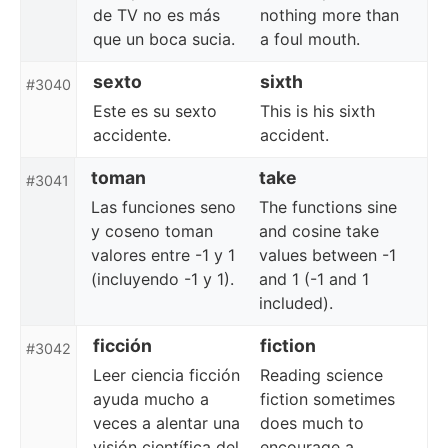
de TV no es más
nothing more than
que un boca sucia.
a foul mouth.
sexto
sixth
#3040
Este es su sexto
This is his sixth
accidente.
accident.
toman
take
#3041
Las funciones seno
The functions sine
y coseno toman
and cosine take
valores entre -1 y 1
values between -1
(incluyendo -1 y 1).
and 1 (-1 and 1
included).
ficción
fiction
#3042
Leer ciencia ficción
Reading science
ayuda mucho a
fiction sometimes
veces a alentar una
does much to
visión científica del
encourage a