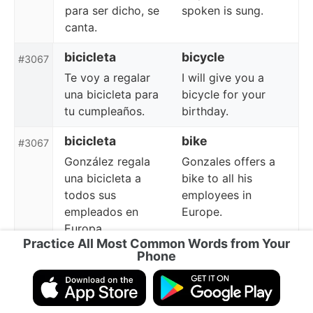
para ser dicho, se
spoken is sung.
canta.
bicicleta
bicycle
#3067
Te voy a regalar
I will give you a
una bicicleta para
bicycle for your
tu cumpleaños.
birthday.
bicicleta
bike
#3067
González regala
Gonzales offers a
una bicicleta a
bike to all his
todos sus
employees in
empleados en
Europe.
Europa.
Practice All Most Common Words from Your
Phone
catálogo
catalog
#3068
Sin embargo, el
However, the color
color quedó
was different from
diferente al de la
the sample color in