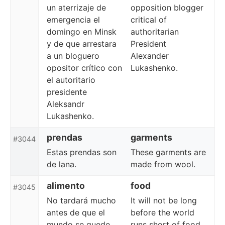
un aterrizaje de
opposition blogger
emergencia el
critical of
domingo en Minsk
authoritarian
y de que arrestara
President
a un bloguero
Alexander
opositor crítico con
Lukashenko.
el autoritario
presidente
Aleksandr
Lukashenko.
prendas
garments
#3044
Estas prendas son
These garments are
de lana.
made from wool.
alimento
food
#3045
No tardará mucho
It will not be long
antes de que el
before the world
mundo se quede
runs short of food.