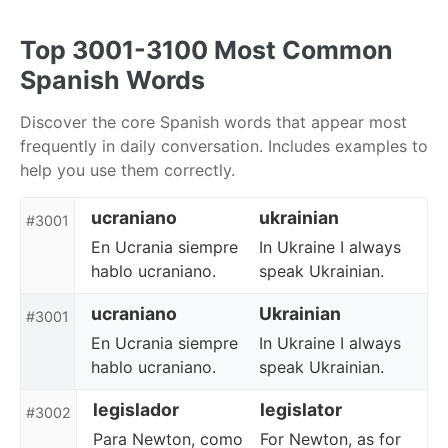
Skip
Skip
Skip
to
to
to
Top 3001-3100 Most Common
primary
content
footer
Spanish Words
navigation
Discover the core Spanish words that appear most
frequently in daily conversation. Includes examples to
help you use them correctly.
ucraniano
ukrainian
#3001
En Ucrania siempre
In Ukraine I always
hablo ucraniano.
speak Ukrainian.
ucraniano
Ukrainian
#3001
En Ucrania siempre
In Ukraine I always
hablo ucraniano.
speak Ukrainian.
legislador
legislator
#3002
Para Newton, como
For Newton, as for