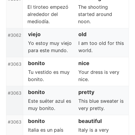
El tiroteo empezó
The shooting
alrededor del
started around
mediodía.
noon.
viejo
old
#3062
Yo estoy muy viejo
I am too old for this
para este mundo.
world.
bonito
nice
#3063
Tu vestido es muy
Your dress is very
bonito.
nice.
bonito
pretty
#3063
Este suéter azul es
This blue sweater is
muy bonito.
very pretty.
bonito
beautiful
#3063
Italia es un país
Italy is a very