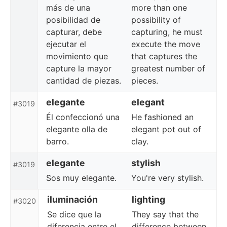
más de una
more than one
posibilidad de
possibility of
capturar, debe
capturing, he must
ejecutar el
execute the move
movimiento que
that captures the
capture la mayor
greatest number of
cantidad de piezas.
pieces.
elegante
elegant
#3019
Él confeccionó una
He fashioned an
elegante olla de
elegant pot out of
barro.
clay.
elegante
stylish
#3019
Sos muy elegante.
You're very stylish.
iluminación
lighting
#3020
Se dice que la
They say that the
diferencia entre el
difference between