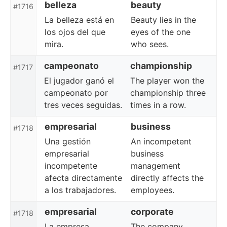
belleza
beauty
#1716
La belleza está en
Beauty lies in the
los ojos del que
eyes of the one
mira.
who sees.
campeonato
championship
#1717
El jugador ganó el
The player won the
campeonato por
championship three
tres veces seguidas.
times in a row.
empresarial
business
#1718
Una gestión
An incompetent
empresarial
business
incompetente
management
afecta directamente
directly affects the
a los trabajadores.
employees.
empresarial
corporate
#1718
La empresa
The company