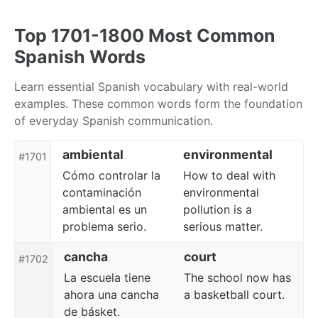
Skip
Skip
Skip
to
to
to
Top 1701-1800 Most Common
primary
content
footer
Spanish Words
navigation
Learn essential Spanish vocabulary with real-world
examples. These common words form the foundation
of everyday Spanish communication.
ambiental
environmental
#1701
Cómo controlar la
How to deal with
contaminación
environmental
ambiental es un
pollution is a
problema serio.
serious matter.
cancha
court
#1702
La escuela tiene
The school now has
ahora una cancha
a basketball court.
de básket.