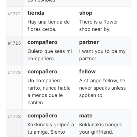
tienda
shop
#1722
Hay una tienda de
There is a flower
flores cerca.
shop near by.
compañero
partner
#1723
Quiero que seas mi
I want you to be my
compañero.
partner.
compañero
fellow
#1723
Un compañero
A strange fellow, he
rarito, nunca habla
never speaks unless
a menos que le
spoken to.
hablen.
compañero
mate
#1723
Kokkinakis golpeó a
Kokkinakis banged
tu amiga. Siento
your girlfriend.