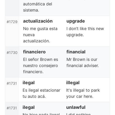
automática del
sistema.
actualización
upgrade
#1729
No me gusta esta
I don’t like this new
nueva
upgrade.
actualización.
financiero
financial
#1730
El señor Brown es
Mr Brown is our
nuestro consejero
financial adviser.
financiero.
ilegal
illegal
#1731
Es ilegal estacionar
It's illegal to park
tu auto acá.
your car here.
ilegal
unlawful
#1731
No hice nada ilegal.
I did nothing