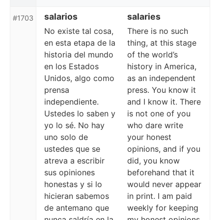
salarios
salaries
#1703
No existe tal cosa,
There is no such
en esta etapa de la
thing, at this stage
historia del mundo
of the world’s
en los Estados
history in America,
Unidos, algo como
as an independent
prensa
press. You know it
independiente.
and I know it. There
Ustedes lo saben y
is not one of you
yo lo sé. No hay
who dare write
uno solo de
your honest
ustedes que se
opinions, and if you
atreva a escribir
did, you know
sus opiniones
beforehand that it
honestas y si lo
would never appear
hicieran sabemos
in print. I am paid
de antemano que
weekly for keeping
nunca saldría en la
my honest opinions