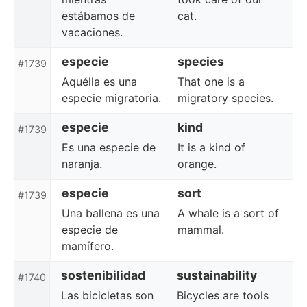
estábamos de
cat.
vacaciones.
especie
species
#1739
Aquélla es una
That one is a
especie migratoria.
migratory species.
especie
kind
#1739
Es una especie de
It is a kind of
naranja.
orange.
especie
sort
#1739
Una ballena es una
A whale is a sort of
especie de
mammal.
mamífero.
sostenibilidad
sustainability
#1740
Las bicicletas son
Bicycles are tools