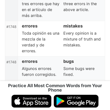
tres errores que hay
three errors in the
en el artículo de
above article.
más arriba.
errores
mistakes
#1748
Toda opinión es una
Every opinion is a
mezcla de la
mixture of truth and
verdad y de
mistakes.
errores.
errores
bugs
#1748
Algunos errores
Some bugs were
fueron corregidos.
fixed.
viajar
travel
Practice All Most Common Words from Your
#1749
Phone
Tienes la libertad
You have the
de viajar a cualquier
freedom to travel
lugar que te guste.
wherever you like.