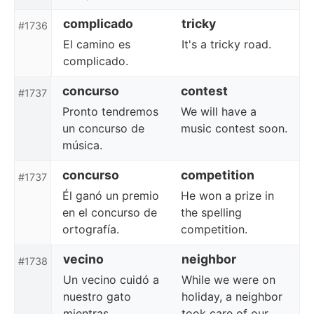
complicado
tricky
#1736
El camino es
It's a tricky road.
complicado.
concurso
contest
#1737
Pronto tendremos
We will have a
un concurso de
music contest soon.
música.
concurso
competition
#1737
Él ganó un premio
He won a prize in
en el concurso de
the spelling
ortografía.
competition.
vecino
neighbor
#1738
Un vecino cuidó a
While we were on
nuestro gato
holiday, a neighbor
mientras
took care of our