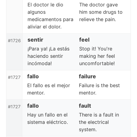
El doctor le dio
The doctor gave
algunos
him some drugs to
medicamentos para
relieve the pain.
aliviar el dolor.
sentir
feel
#1726
¡Para ya! ¡La estás
Stop it! You're
haciendo sentir
making her feel
incómoda!
uncomfortable!
fallo
failure
#1727
El fallo es el mejor
Failure is the best
mentor.
mentor.
fallo
fault
#1727
Hay un fallo en el
There is a fault in
sistema eléctrico.
the electrical
system.