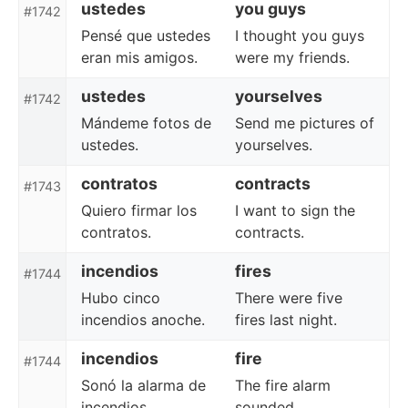
ustedes
you guys
#1742
Pensé que ustedes
I thought you guys
eran mis amigos.
were my friends.
ustedes
yourselves
#1742
Mándeme fotos de
Send me pictures of
ustedes.
yourselves.
contratos
contracts
#1743
Quiero firmar los
I want to sign the
contratos.
contracts.
incendios
fires
#1744
Hubo cinco
There were five
incendios anoche.
fires last night.
incendios
fire
#1744
Sonó la alarma de
The fire alarm
incendios.
sounded.