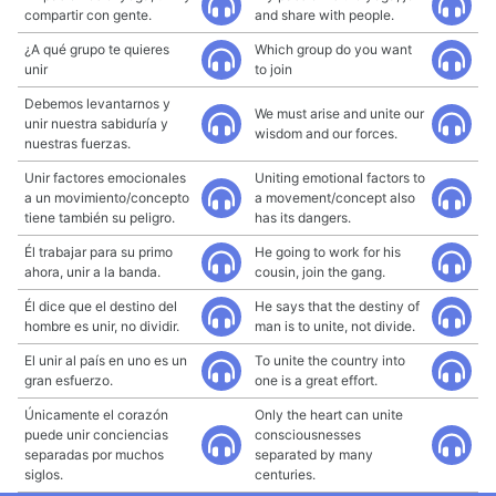
compartir con gente.
and share with people.
¿A qué grupo te quieres
Which group do you want
unir
to join
Debemos levantarnos y
We must arise and unite our
unir nuestra sabiduría y
wisdom and our forces.
nuestras fuerzas.
Unir factores emocionales
Uniting emotional factors to
a un movimiento/concepto
a movement/concept also
tiene también su peligro.
has its dangers.
Él trabajar para su primo
He going to work for his
ahora, unir a la banda.
cousin, join the gang.
Él dice que el destino del
He says that the destiny of
hombre es unir, no dividir.
man is to unite, not divide.
El unir al país en uno es un
To unite the country into
gran esfuerzo.
one is a great effort.
Únicamente el corazón
Only the heart can unite
puede unir conciencias
consciousnesses
separadas por muchos
separated by many
siglos.
centuries.