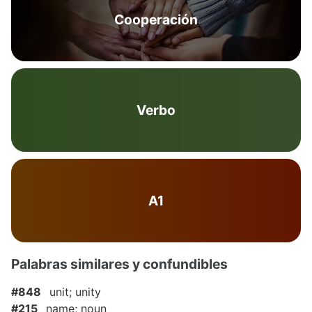
Cooperación
Verbo
A1
Palabras similares y confundibles
#848
unit; unity
#215
name; noun