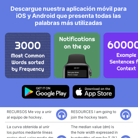
Descargue nuestra aplicación móvil para
iOS y Android que presenta todas las
palabras más utilizadas
RECURSOS Me voy a unir
RESOURCES I am going to
al equipo de hockey.
join the hockey team.
La curva obtenida al unir
The median value (dm) is
los puntos mediante líneas
the hole width expressed in
rectas dará valor medio dm
hundredths of mm for Σ (%)