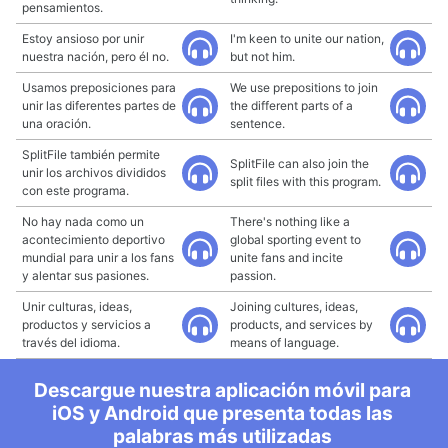
pensamientos.
Estoy ansioso por unir
I'm keen to unite our nation,
nuestra nación, pero él no.
but not him.
Usamos preposiciones para
We use prepositions to join
unir las diferentes partes de
the different parts of a
una oración.
sentence.
SplitFile también permite
SplitFile can also join the
unir los archivos divididos
split files with this program.
con este programa.
No hay nada como un
There's nothing like a
acontecimiento deportivo
global sporting event to
mundial para unir a los fans
unite fans and incite
y alentar sus pasiones.
passion.
Unir culturas, ideas,
Joining cultures, ideas,
productos y servicios a
products, and services by
través del idioma.
means of language.
Descargue nuestra aplicación móvil para
iOS y Android que presenta todas las
palabras más utilizadas