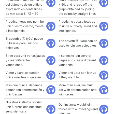
del diámetro de un orificio
= 50, and is read off the
expresado en centésimas
graph obtained by joining
de mm para: Σ (%) = 50.
the points by straight lines.
Practicar yoga nos permite
Practicing yoga allows us
unir nuestro cuerpo, mente
to unite our body, mind and
e inteligencia.
intelligence.
El adverbio 又 (yòu) puede
The adverb 又 (yòu) can be
utilizarse para unir dos
used to join two adjectives.
adjetivos.
Sirve para unir varias jaulas
It serves to join several
y crear diferentes
cages and create different
variaciones.
variations.
Victor y Lara se pueden
Victor and Lara can join us
unir a nosotros si quieren.
if they want to.
Más que nunca, debemos
More than ever, we must
actuar con determinación y
act with determination and
unir fuerzas.
join forces.
Nuestros instintos podrían
Our instincts would join
unir fuerzas con nuestros
forces with our feelings and
sentimientos y
thinking.