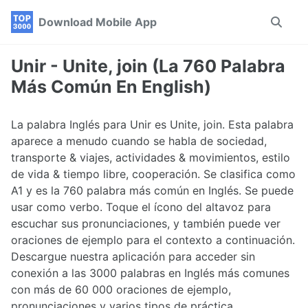
Skip
Skip
Skip
Download Mobile App
Toggle
to
to
to
search
primary
content
footer
navigation
Unir - Unite, join (La 760 Palabra
Más Común En English)
La palabra Inglés para Unir es Unite, join. Esta palabra
aparece a menudo cuando se habla de sociedad,
transporte & viajes, actividades & movimientos, estilo
de vida & tiempo libre, cooperación. Se clasifica como
A1 y es la 760 palabra más común en Inglés. Se puede
usar como verbo. Toque el ícono del altavoz para
escuchar sus pronunciaciones, y también puede ver
oraciones de ejemplo para el contexto a continuación.
Descargue nuestra aplicación para acceder sin
conexión a las 3000 palabras en Inglés más comunes
con más de 60 000 oraciones de ejemplo,
pronunciaciones y varios tipos de práctica.