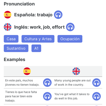
Pronunciation
Española: trabajo
Inglés: work, job, effort
Casa
Cultura y Artes
Ocupación
Sustantivo
A1
Examples
En este país, muchos
Many young people are out
jóvenes no tienen trabajo.
of work in the country.
Tienes lo que hace falta
You've got what it takes to
para hacer bien este
do well in this job.
trabajo.