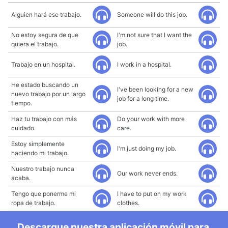
Alguien hará ese trabajo.
Someone will do this job.
No estoy segura de que
I'm not sure that I want the
quiera el trabajo.
job.
Trabajo en un hospital.
I work in a hospital.
He estado buscando un
I've been looking for a new
nuevo trabajo por un largo
job for a long time.
tiempo.
Haz tu trabajo con más
Do your work with more
cuidado.
care.
Estoy simplemente
I'm just doing my job.
haciendo mi trabajo.
Nuestro trabajo nunca
Our work never ends.
acaba.
Tengo que ponerme mi
I have to put on my work
ropa de trabajo.
clothes.
Descargue nuestra aplicación móvil para