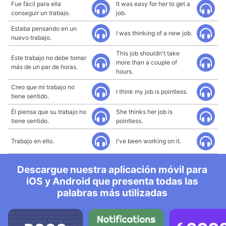
Fue fácil para ella
It was easy for her to get a
conseguir un trabajo.
job.
Estaba pensando en un
I was thinking of a new job.
nuevo trabajo.
This job shouldn't take
Este trabajo no debe tomar
more than a couple of
más de un par de horas.
hours.
Creo que mi trabajo no
I think my job is pointless.
tiene sentido.
Él piensa que su trabajo no
She thinks her job is
tiene sentido.
pointless.
Trabajo en ello.
I've been working on it.
Descargue nuestra aplicación móvil para
iOS y Android que presenta todas las
palabras más utilizadas