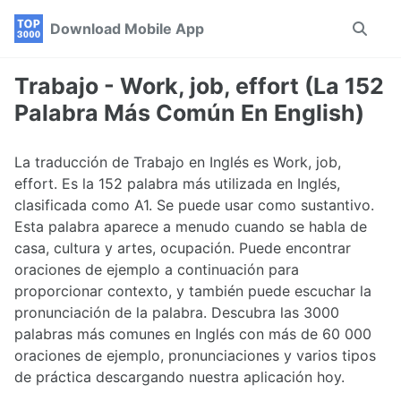
Skip
Skip
Skip
Download Mobile App
Toggle
to
to
to
search
primary
content
footer
navigation
Trabajo - Work, job, effort (La 152
Palabra Más Común En English)
La traducción de Trabajo en Inglés es Work, job,
effort. Es la 152 palabra más utilizada en Inglés,
clasificada como A1. Se puede usar como sustantivo.
Esta palabra aparece a menudo cuando se habla de
casa, cultura y artes, ocupación. Puede encontrar
oraciones de ejemplo a continuación para
proporcionar contexto, y también puede escuchar la
pronunciación de la palabra. Descubra las 3000
palabras más comunes en Inglés con más de 60 000
oraciones de ejemplo, pronunciaciones y varios tipos
de práctica descargando nuestra aplicación hoy.