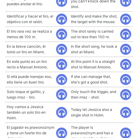
you can't knock down the
puedes anotar el tiro.
shot.
Identificar y hacer el tiro, el
Identify and make the shot,
objetivo con el ratón.
the target with the mouse.
El tiro rara vez se realiza a
The shot rarely is carried
menos de 100 m.
out to less than 100 m.
En la breve canción, él
In the short song, he took a
tomó un tiro en Miami.
shot at Miami.
En este punto es un tiro
At this point it is a straight
recto a Manuel Antonio.
shot to Manuel Antonio.
Si ella puede manejar eso,
If she can manage that,
ella tiene un buen tiro.
she's got a good shot.
Solo toque el gatillo, y
Only touch the trigger, and
luego rrraz - tiro.
then rrraz - shot.
Hoy vamos a Jessica
Today let Jessica also a
también un solo tiro en
single shot in Holm.
Holm.
El jugador es prawonożnym
The player is
y tiene un fuerte tiro de
prawonożnym and has a