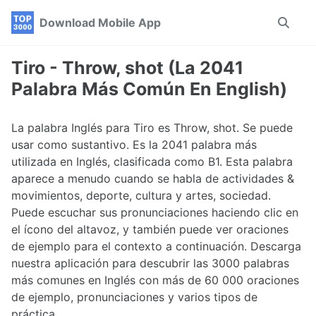
Skip
Skip
Skip
Download Mobile App
Toggle
to
to
to
search
primary
content
footer
navigation
Tiro - Throw, shot (La 2041
Palabra Más Común En English)
La palabra Inglés para Tiro es Throw, shot. Se puede
usar como sustantivo. Es la 2041 palabra más
utilizada en Inglés, clasificada como B1. Esta palabra
aparece a menudo cuando se habla de actividades &
movimientos, deporte, cultura y artes, sociedad.
Puede escuchar sus pronunciaciones haciendo clic en
el ícono del altavoz, y también puede ver oraciones
de ejemplo para el contexto a continuación. Descarga
nuestra aplicación para descubrir las 3000 palabras
más comunes en Inglés con más de 60 000 oraciones
de ejemplo, pronunciaciones y varios tipos de
práctica.