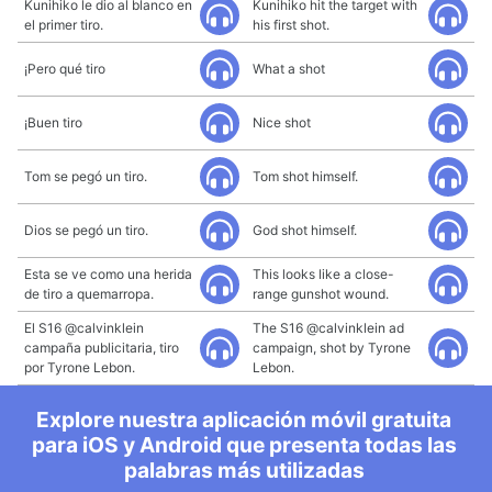
Kunihiko le dio al blanco en
Kunihiko hit the target with
el primer tiro.
his first shot.
¡Pero qué tiro
What a shot
¡Buen tiro
Nice shot
Tom se pegó un tiro.
Tom shot himself.
Dios se pegó un tiro.
God shot himself.
Esta se ve como una herida
This looks like a close-
de tiro a quemarropa.
range gunshot wound.
El S16 @calvinklein
The S16 @calvinklein ad
campaña publicitaria, tiro
campaign, shot by Tyrone
por Tyrone Lebon.
Lebon.
Explore nuestra aplicación móvil gratuita
para iOS y Android que presenta todas las
palabras más utilizadas