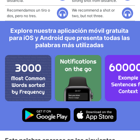
distancia.
strong shot from distance.
Recomendamos un tiro o
We recommend a shot or
dos, pero no tres.
two, but not three.
Explore nuestra aplicación móvil gratuita
para iOS y Android que presenta todas las
palabras más utilizadas