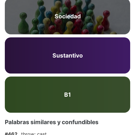
Sociedad
Sustantivo
B1
Palabras similares y confundibles
#462
throw; cast