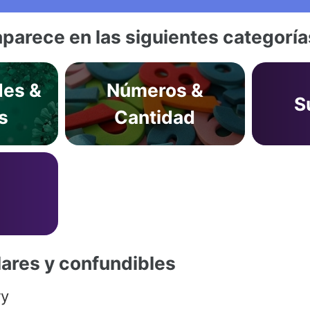
aparece en las siguientes categoría
es &
Números &
S
s
Cantidad
lares y confundibles
ry