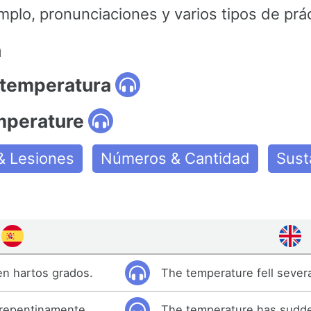
mplo, pronunciaciones y varios tipos de prác
n
 temperatura
emperature
& Lesiones
Números & Cantidad
Sust
en hartos grados.
The temperature fell sever
 repentinamente.
The temperature has sudde