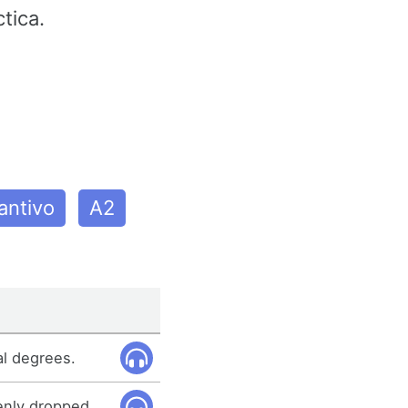
tica.
antivo
A2
al degrees.
nly dropped.