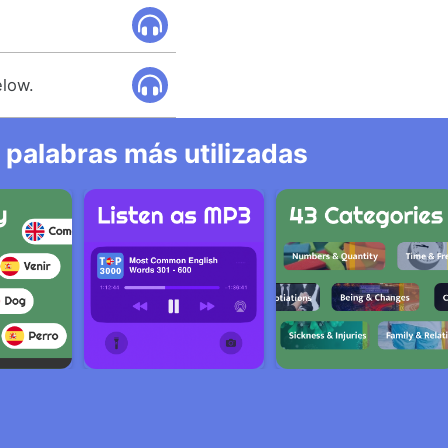
elow.
 palabras más utilizadas