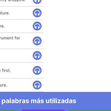
ture.
re.
rument for
first.
ure.
 palabras más utilizadas