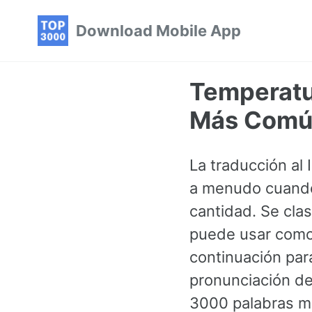
Skip
Skip
Skip
Download Mobile App
to
to
to
primary
content
footer
navigation
Temperatu
Más Común
La traducción al
a menudo cuando
cantidad. Se cla
puede usar como 
continuación par
pronunciación de 
3000 palabras má