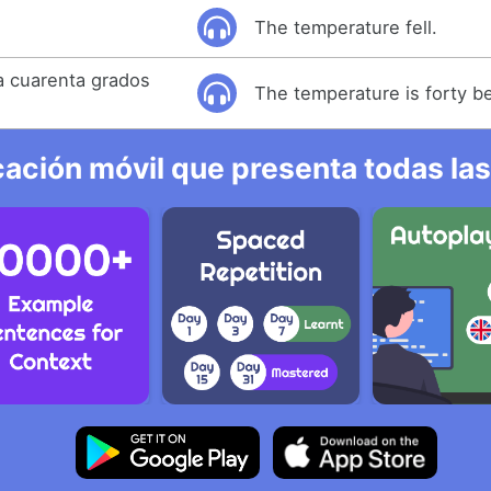
The temperature fell.
a cuarenta grados
The temperature is forty b
ación móvil que presenta todas las