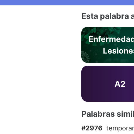
Esta palabra 
Enfermedad
Lesione
A2
Palabras simi
#2976
tempora