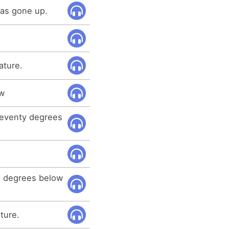
as gone up.
ature.
ow
seventy degrees
ve degrees below
ture.