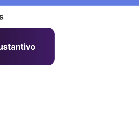
s
ustantivo