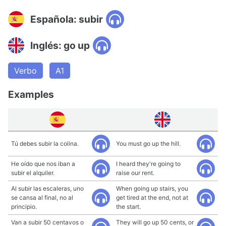
Española: subir
Inglés: go up
Verbo
A1
Examples
Tú debes subir la colina.
You must go up the hill.
He oído que nos iban a
I heard they're going to
subir el alquiler.
raise our rent.
Al subir las escaleras, uno
When going up stairs, you
se cansa al final, no al
get tired at the end, not at
principio.
the start.
Van a subir 50 centavos o
They will go up 50 cents, or