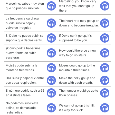
Marcelino, you know very
Marcelino, sabes muy bien
well that you can't go up
que no puedes subir ahí.
there.
La frecuencia cardíaca
The heart rate may go up or
puede subir o bajar y
down and become irregular.
volverse irregular.
Si Deke no puede subir, se
If Deke can't go up, it's
suponía que debías ser tú.
supposed to be you.
¿Cómo podría haber una
How could there be a new
nueva forma de subir
way to go up stairs
escaleras
Moisés pudo subir a la
Moses could go up to the
montaña tres veces.
mountain three times.
Haz subir y bajar el vientre
Make the belly go up and
con cada respiración.
down with each breath.
El número podría subir a 65
The number would go up to
en distintas fases.
65 in phases.
No podemos subir esta
We cannot go up this hill,
colina, es demasiado
it's way too slick.
resbaladiza.