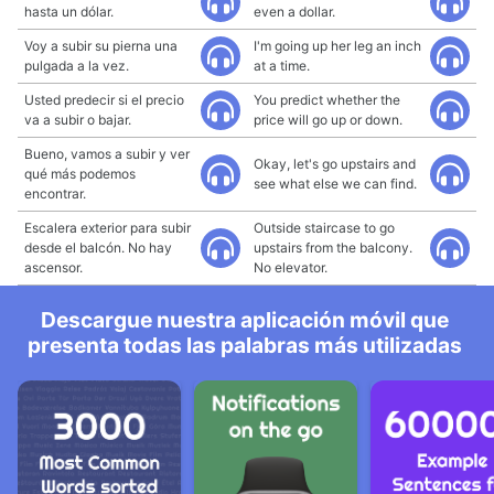
hasta un dólar.
even a dollar.
Voy a subir su pierna una
I'm going up her leg an inch
pulgada a la vez.
at a time.
Usted predecir si el precio
You predict whether the
va a subir o bajar.
price will go up or down.
Bueno, vamos a subir y ver
Okay, let's go upstairs and
qué más podemos
see what else we can find.
encontrar.
Escalera exterior para subir
Outside staircase to go
desde el balcón. No hay
upstairs from the balcony.
ascensor.
No elevator.
Descargue nuestra aplicación móvil que
presenta todas las palabras más utilizadas