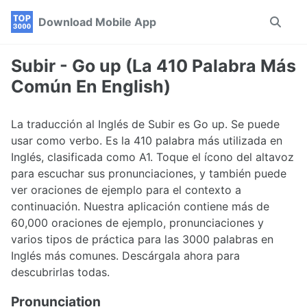
Skip
Skip
Skip
Download Mobile App
Toggle
to
to
to
search
primary
content
footer
navigation
Subir - Go up (La 410 Palabra Más
Común En English)
La traducción al Inglés de Subir es Go up. Se puede
usar como verbo. Es la 410 palabra más utilizada en
Inglés, clasificada como A1. Toque el ícono del altavoz
para escuchar sus pronunciaciones, y también puede
ver oraciones de ejemplo para el contexto a
continuación. Nuestra aplicación contiene más de
60,000 oraciones de ejemplo, pronunciaciones y
varios tipos de práctica para las 3000 palabras en
Inglés más comunes. Descárgala ahora para
descubrirlas todas.
Pronunciation