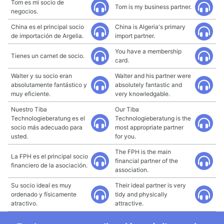
Tom es mi socio de
Tom is my business partner.
negocios.
China es el principal socio
China is Algeria's primary
de importación de Argelia.
import partner.
You have a membership
Tienes un carnet de socio.
card.
Walter y su socio eran
Walter and his partner were
absolutamente fantástico y
absolutely fantastic and
muy eficiente.
very knowledgable.
Nuestro Tiba
Our Tiba
Technologieberatung es el
Technologieberatung is the
socio más adecuado para
most appropriate partner
usted.
for you.
The FPH is the main
La FPH es el principal socio
financial partner of the
financiero de la asociación.
association.
Su socio ideal es muy
Their ideal partner is very
ordenado y físicamente
tidy and physically
atractivo.
attractive.