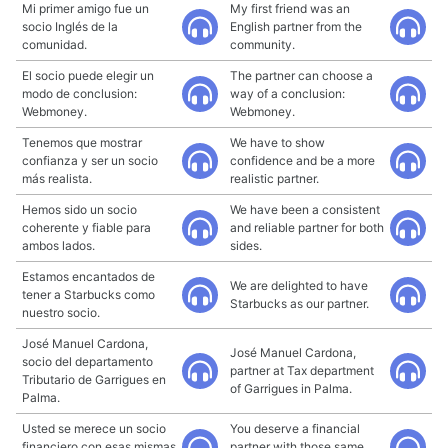
Mi primer amigo fue un
My first friend was an
socio Inglés de la
English partner from the
comunidad.
community.
El socio puede elegir un
The partner can choose a
modo de conclusion:
way of a conclusion:
Webmoney.
Webmoney.
Tenemos que mostrar
We have to show
confianza y ser un socio
confidence and be a more
más realista.
realistic partner.
Hemos sido un socio
We have been a consistent
coherente y fiable para
and reliable partner for both
ambos lados.
sides.
Estamos encantados de
We are delighted to have
tener a Starbucks como
Starbucks as our partner.
nuestro socio.
José Manuel Cardona,
José Manuel Cardona,
socio del departamento
partner at Tax department
Tributario de Garrigues en
of Garrigues in Palma.
Palma.
Usted se merece un socio
You deserve a financial
financiero con esas mismas
partner with those same