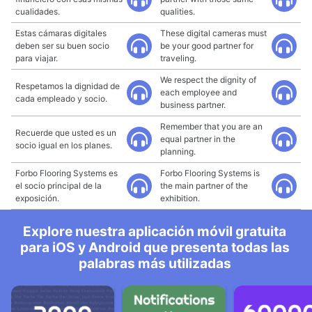
cualidades.
qualities.
Estas cámaras digitales
These digital cameras must
deben ser su buen socio
be your good partner for
para viajar.
traveling.
We respect the dignity of
Respetamos la dignidad de
each employee and
cada empleado y socio.
business partner.
Remember that you are an
Recuerde que usted es un
equal partner in the
socio igual en los planes.
planning.
Forbo Flooring Systems es
Forbo Flooring Systems is
el socio principal de la
the main partner of the
exposición.
exhibition.
Explore nuestra aplicación móvil gratuita
para iOS y Android que presenta todas las
palabras más utilizadas