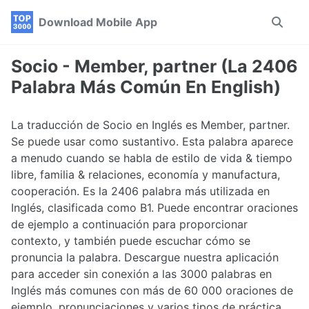
Skip
Skip
Skip
Download Mobile App
Toggle
to
to
to
search
primary
content
footer
navigation
Socio - Member, partner (La 2406
Palabra Más Común En English)
La traducción de Socio en Inglés es Member, partner.
Se puede usar como sustantivo. Esta palabra aparece
a menudo cuando se habla de estilo de vida & tiempo
libre, familia & relaciones, economía y manufactura,
cooperación. Es la 2406 palabra más utilizada en
Inglés, clasificada como B1. Puede encontrar oraciones
de ejemplo a continuación para proporcionar
contexto, y también puede escuchar cómo se
pronuncia la palabra. Descargue nuestra aplicación
para acceder sin conexión a las 3000 palabras en
Inglés más comunes con más de 60 000 oraciones de
ejemplo, pronunciaciones y varios tipos de práctica.