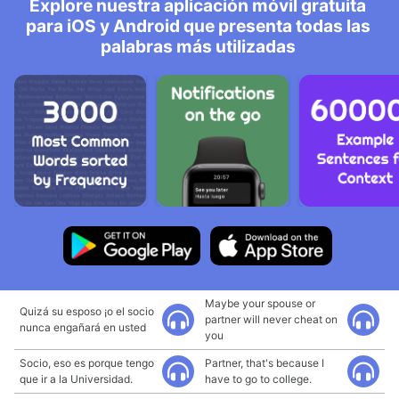
Explore nuestra aplicación móvil gratuita
para iOS y Android que presenta todas las
palabras más utilizadas
Maybe your spouse or
Quizá su esposo ¡o el socio
partner will never cheat on
nunca engañará en usted
you
Socio, eso es porque tengo
Partner, that's because I
que ir a la Universidad.
have to go to college.