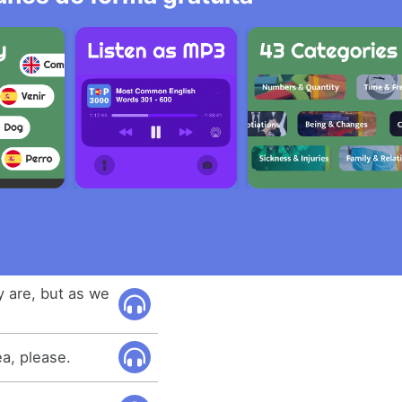
y are, but as we
ea, please.