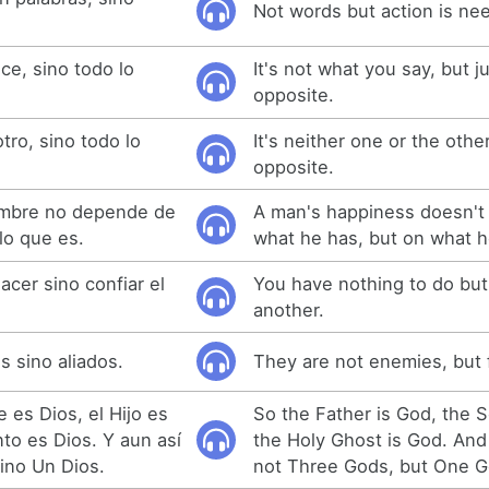
Not words but action is ne
ce, sino todo lo
It's not what you say, but j
opposite.
otro, sino todo lo
It's neither one or the other
opposite.
hombre no depende de
A man's happiness doesn't
 lo que es.
what he has, but on what h
cer sino confiar el
You have nothing to do but
another.
s sino aliados.
They are not enemies, but 
 es Dios, el Hijo es
So the Father is God, the 
nto es Dios. Y aun así
the Holy Ghost is God. And
sino Un Dios.
not Three Gods, but One G