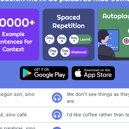
según son, sino
We don't see things as the
are.
é, sino café.
I'd like coffee rather than t
n palabras, sino