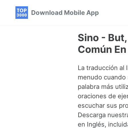
Skip
Skip
Skip
Download Mobile App
to
to
to
primary
content
footer
navigation
Sino - But
Común En 
La traducción al 
menudo cuando se
palabra más util
oraciones de eje
escuchar sus pro
Descarga nuestra
en Inglés, inclu