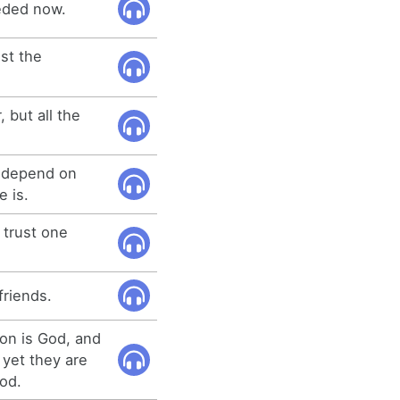
eded now.
ust the
, but all the
 depend on
e is.
 trust one
friends.
Son is God, and
 yet they are
od.