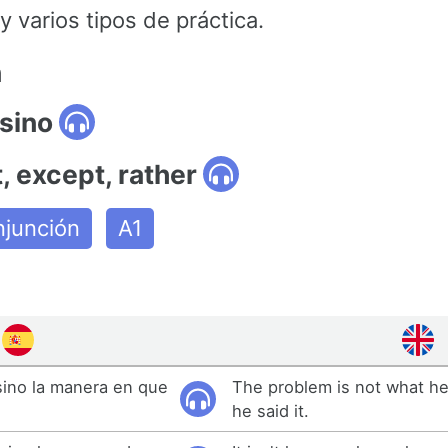
 varios tipos de práctica.
n
 sino
t, except, rather
junción
A1
 sino la manera en que
The problem is not what he
he said it.