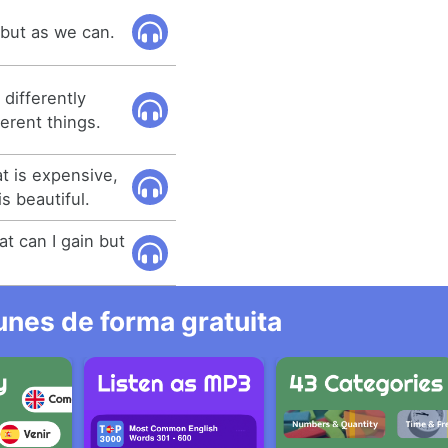
 but as we can.
differently
erent things.
at is expensive,
s beautiful.
t can I gain but
nes de forma gratuita