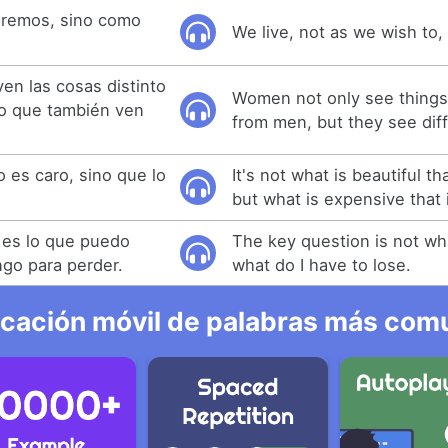
remos, sino como
We live, not as we wish to,
en las cosas distinto
Women not only see things 
no que también ven
from men, but they see diff
 es caro, sino que lo
It's not what is beautiful th
but what is expensive that i
 es lo que puedo
The key question is not wha
ngo para perder.
what do I have to lose.
icación móvil de palabras más comu