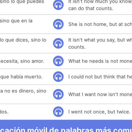
sino lo que puedes
It isn't how much you know
can do that counts.
 sino que en la
She is not home, but at sch
o que dices, sino lo
It isn't what you say, but w
counts.
ecesita, sino amor.
What he needs is not mone
 que había muerto.
I could not but think that h
a no es dinero, sino
What I want now isn't mone
dos.
I went not once, but twice.
icación móvil de palabras más comu