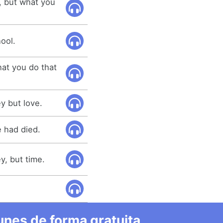
, but what you
ool.
hat you do that
y but love.
e had died.
y, but time.
nes de forma gratuita