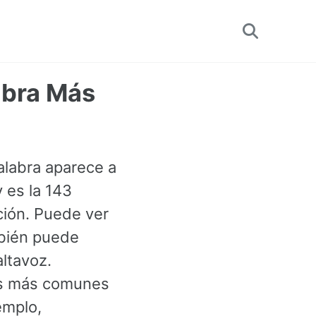
Toggle
search
labra Más
palabra aparece a
 es la 143
ción. Puede ver
mbién puede
altavoz.
ras más comunes
emplo,