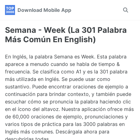
Skip
Skip
Skip
Download Mobile App
Toggle
to
to
to
search
primary
content
footer
navigation
Semana - Week (La 301 Palabra
Más Común En English)
En Inglés, la palabra Semana es Week. Esta palabra
aparece a menudo cuando se habla de tiempo &
frecuencia. Se clasifica como A1 y es la 301 palabra
más utilizada en Inglés. Se puede usar como
sustantivo. Puede encontrar oraciones de ejemplo a
continuación para brindar contexto, y también puede
escuchar cómo se pronuncia la palabra haciendo clic
en el ícono del altavoz. Nuestra aplicación ofrece más
de 60,000 oraciones de ejemplo, pronunciaciones y
varios tipos de práctica para las 3000 palabras en
Inglés más comunes. Descárgala ahora para
descubrirlas todas.