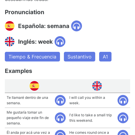
Pronunciation
Española: semana
Inglés: week
Tiempo & Frecuencia
Sustantivo
A1
Examples
Te llamaré dentro de una
I will call you within a
semana.
week.
Me gustaría tomar un
I'd like to take a small trip
pequeño viaje este fin de
this weekend.
semana.
Él anda por acá una vez a
He comes round once a