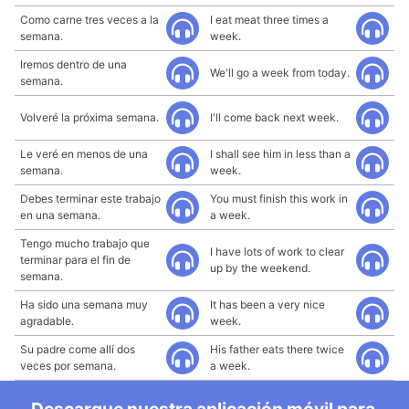
Como carne tres veces a la
I eat meat three times a
semana.
week.
Iremos dentro de una
We'll go a week from today.
semana.
Volveré la próxima semana.
I'll come back next week.
Le veré en menos de una
I shall see him in less than a
semana.
week.
Debes terminar este trabajo
You must finish this work in
en una semana.
a week.
Tengo mucho trabajo que
I have lots of work to clear
terminar para el fin de
up by the weekend.
semana.
Ha sido una semana muy
It has been a very nice
agradable.
week.
Su padre come allí dos
His father eats there twice
veces por semana.
a week.