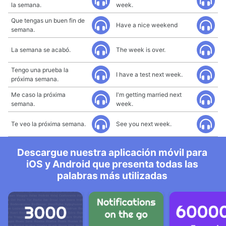
la semana.
week.
Que tengas un buen fin de
Have a nice weekend
semana.
La semana se acabó.
The week is over.
Tengo una prueba la
I have a test next week.
próxima semana.
Me caso la próxima
I'm getting married next
semana.
week.
Te veo la próxima semana.
See you next week.
Descargue nuestra aplicación móvil para
iOS y Android que presenta todas las
palabras más utilizadas