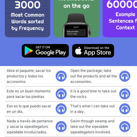
Abra el paquete; sacar los
Open the package; take
productos y todos los
out the products and all the
accesorios.
accessories.
Este es un buen momento
It is a good time to take out
para sacar las piedras.
the rocks.
Eso es Io que puedo sacar
That's what I can take out
en un día.
in a day.
Nada a través de pantanos
Swim through swamp and
y sacar la sqwallegators
take out the sqwabble
sqwabble involucrados.
sqwallegators involved.