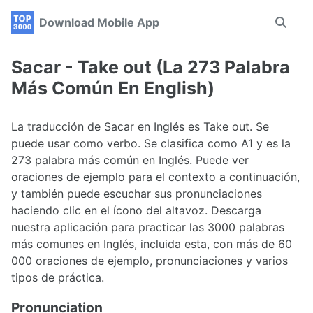
Skip
Skip
Skip
Download Mobile App
Toggle
to
to
to
search
primary
content
footer
navigation
Sacar - Take out (La 273 Palabra
Más Común En English)
La traducción de Sacar en Inglés es Take out. Se
puede usar como verbo. Se clasifica como A1 y es la
273 palabra más común en Inglés. Puede ver
oraciones de ejemplo para el contexto a continuación,
y también puede escuchar sus pronunciaciones
haciendo clic en el ícono del altavoz. Descarga
nuestra aplicación para practicar las 3000 palabras
más comunes en Inglés, incluida esta, con más de 60
000 oraciones de ejemplo, pronunciaciones y varios
tipos de práctica.
Pronunciation