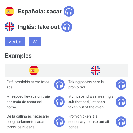
Española: sacar
Inglés: take out
Verbo
A1
Examples
Está prohibido sacar fotos
Taking photos here is
acá.
prohibited.
Mi esposo llevaba un traje
My husband was wearing a
acabado de sacar del
suit that had just been
horno.
taken out of the oven.
De la gallina es necesario
From chicken it is
obligatoriamente sacar
necessary to take out all
todos los huesos.
bones.