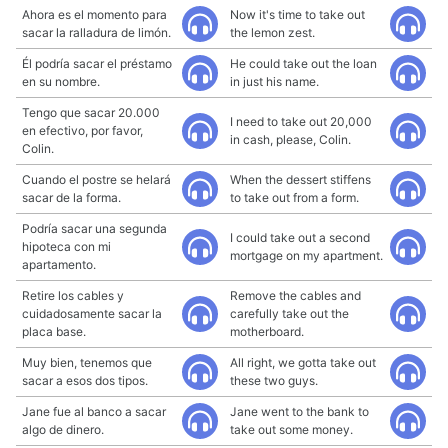
Ahora es el momento para
Now it's time to take out
sacar la ralladura de limón.
the lemon zest.
Él podría sacar el préstamo
He could take out the loan
en su nombre.
in just his name.
Tengo que sacar 20.000
I need to take out 20,000
en efectivo, por favor,
in cash, please, Colin.
Colin.
Cuando el postre se helará
When the dessert stiffens
sacar de la forma.
to take out from a form.
Podría sacar una segunda
I could take out a second
hipoteca con mi
mortgage on my apartment.
apartamento.
Retire los cables y
Remove the cables and
cuidadosamente sacar la
carefully take out the
placa base.
motherboard.
Muy bien, tenemos que
All right, we gotta take out
sacar a esos dos tipos.
these two guys.
Jane fue al banco a sacar
Jane went to the bank to
algo de dinero.
take out some money.