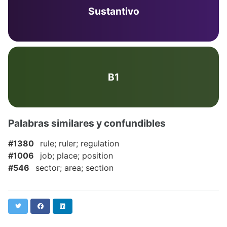
Sustantivo
B1
Palabras similares y confundibles
#1380
rule; ruler; regulation
#1006
job; place; position
#546
sector; area; section
Twitter
Facebook
LinkedIn