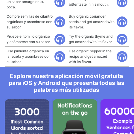
un sabor amargo en su
bitter taste in his mouth.
boca.
Compre semillas de cilantro
Buy organic coriander
orgánicas y asómbrese con
seeds and get amazed with
su sabor.
its flavor.
Pruebe el tomillo orgánico
Try the organic thyme and
y asómbrese con su sabor.
get amazed with its flavor.
Use pimienta orgánica en
Use organic pepper in the
la receta y asómbrese con
recipe and get amazed
su sabor.
with its flavor.
Explore nuestra aplicación móvil gratuita
para iOS y Android que presenta todas las
palabras más utilizadas