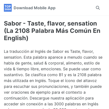
Skip
Skip
Skip
Download Mobile App
Toggle
to
to
to
search
primary
content
footer
navigation
Sabor - Taste, flavor, sensation
(La 2108 Palabra Más Común En
English)
La traducción al Inglés de Sabor es Taste, flavor,
sensation. Esta palabra aparece a menudo cuando se
habla de gente, salud & corporal, alimento, estilo de
vida & tiempo libre, emociones. Se puede usar como
sustantivo. Se clasifica como B1 y es la 2108 palabra
más utilizada en Inglés. Toque el ícono del altavoz
para escuchar sus pronunciaciones, y también puede
ver oraciones de ejemplo para el contexto a
continuación. Descargue nuestra aplicación para
acceder sin conexión a las 3000 palabras en Inglés