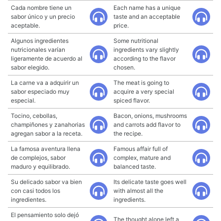
Cada nombre tiene un
Each name has a unique
sabor único y un precio
taste and an acceptable
aceptable.
price.
Algunos ingredientes
Some nutritional
nutricionales varían
ingredients vary slightly
ligeramente de acuerdo al
according to the flavor
sabor elegido.
chosen.
La carne va a adquirir un
The meat is going to
sabor especiado muy
acquire a very special
especial.
spiced flavor.
Tocino, cebollas,
Bacon, onions, mushrooms
champiñones y zanahorias
and carrots add flavor to
agregan sabor a la receta.
the recipe.
La famosa aventura llena
Famous affair full of
de complejos, sabor
complex, mature and
maduro y equilibrado.
balanced taste.
Su delicado sabor va bien
Its delicate taste goes well
con casi todos los
with almost all the
ingredientes.
ingredients.
El pensamiento solo dejó
The thought alone left a