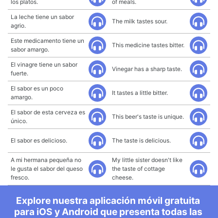
los platos.
of meals.
La leche tiene un sabor
The milk tastes sour.
agrio.
Este medicamento tiene un
This medicine tastes bitter.
sabor amargo.
El vinagre tiene un sabor
Vinegar has a sharp taste.
fuerte.
El sabor es un poco
It tastes a little bitter.
amargo.
El sabor de esta cerveza es
This beer's taste is unique.
único.
El sabor es delicioso.
The taste is delicious.
A mi hermana pequeña no
My little sister doesn't like
le gusta el sabor del queso
the taste of cottage
fresco.
cheese.
Explore nuestra aplicación móvil gratuita
para iOS y Android que presenta todas las