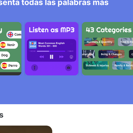
senta todas las palabras más
s