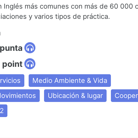
n Inglés más comunes con más de 60 000 o
aciones y varios tipos de práctica.
n
 punta
, point
rvicios
Medio Ambiente & Vida
Movimientos
Ubicación & lugar
Cooper
2