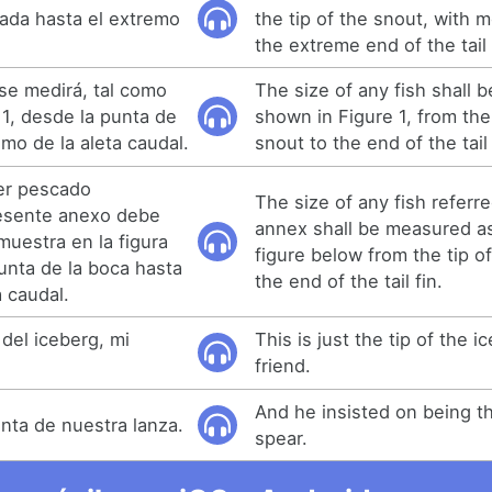
rada hasta el extremo
the tip of the snout, with 
the extreme end of the tail 
 se medirá, tal como
The size of any fish shall 
a 1, desde la punta de
shown in Figure 1, from the 
emo de la aleta caudal.
snout to the end of the tail 
er pescado
The size of any fish referre
esente anexo debe
annex shall be measured a
muestra en la figura
figure below from the tip o
unta de la boca hasta
the end of the tail fin.
a caudal.
 del iceberg, mi
This is just the tip of the 
friend.
And he insisted on being th
unta de nuestra lanza.
spear.