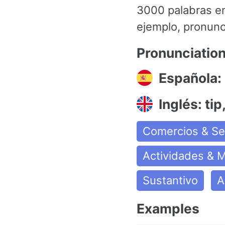
3000 palabras e
ejemplo, pronunci
Pronunciatio
Española:
Inglés: tip
Comercios & Se
Actividades & 
Sustantivo
A
Examples