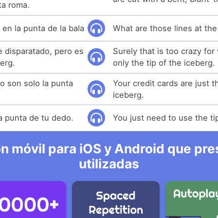
ta roma.
en la punta de la bala
What are those lines at the 
 disparatado, pero es
Surely that is too crazy for 
berg.
only the tip of the iceberg.
to son solo la punta
Your credit cards are just t
iceberg.
a punta de tu dedo.
You just need to use the tip
n móvil para iOS y Android que pre
utilizadas