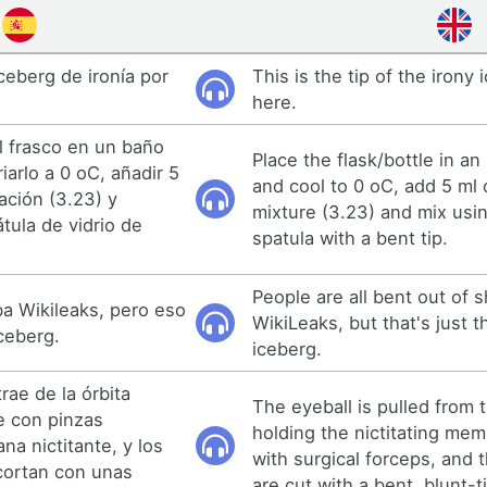
iceberg de ironía por
This is the tip of the irony
here.
l frasco en un baño
Place the flask/bottle in an
iarlo a 0 oC, añadir 5
and cool to 0 oC, add 5 ml 
ación (3.23) y
mixture (3.23) and mix usin
tula de vidrio de
spatula with a bent tip.
People are all bent out of 
aba Wikileaks, pero eso
WikiLeaks, but that's just t
iceberg.
iceberg.
rae de la órbita
The eyeball is pulled from t
e con pinzas
holding the nictitating mem
na nictitante, y los
with surgical forceps, and
cortan con unas
are cut with a bent, blunt-t