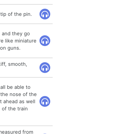
ip of the pin.
m, and they go
e like miniature
ron guns.
iff, smooth,
all be able to
 the nose of the
t ahead as well
l of the train
 measured from