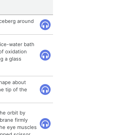
 iceberg around
 ice-water bath
of oxidation
g a glass
shape about
he tip of the
he orbit by
brane firmly
 the eye muscles
ipped scissor.