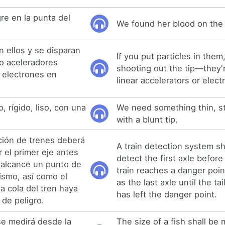
e en la punta del
We found her blood on the t
n ellos y se disparan
If you put particles in the
o aceleradores
shooting out the tip—they'r
e electrones en
linear accelerators or elect
, rígido, liso, con una
We need something thin, st
with a blunt tip.
ción de trenes deberá
A train detection system sh
 el primer eje antes
detect the first axle before
n alcance un punto de
train reaches a danger poin
ismo, así como el
as the last axle until the tai
la cola del tren haya
has left the danger point.
de peligro.
se medirá desde la
The size of a fish shall be