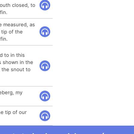
mouth closed, to
fin.
be measured, as
tip of the
fin.
d to in this
s shown in the
f the snout to
iceberg, my
e tip of our