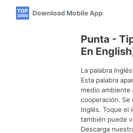
Skip
Skip
Skip
Download Mobile App
to
to
to
primary
content
footer
navigation
Punta - Ti
En English
La palabra Inglé
Esta palabra apa
medio ambiente &
cooperación. Se 
Inglés. Toque el
también puede ve
Descarga nuestra