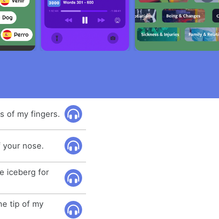
s of my fingers.
f your nose.
he iceberg for
he tip of my