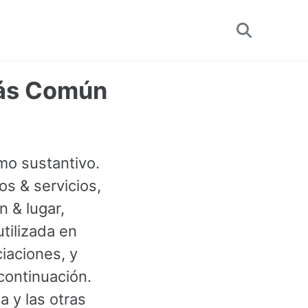
Toggle
search
Más Común
mo sustantivo.
s & servicios,
 & lugar,
tilizada en
iaciones, y
continuación.
a y las otras