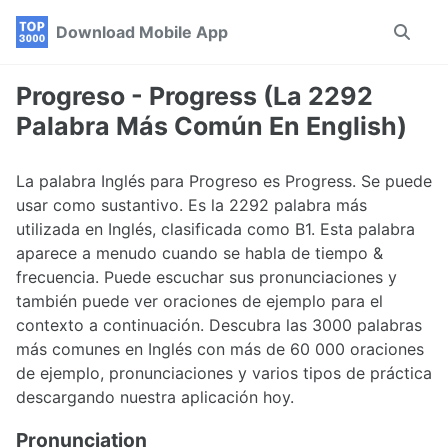
Skip
Skip
Skip
Download Mobile App
Toggle
to
to
to
search
primary
content
footer
navigation
Progreso - Progress (La 2292
Palabra Más Común En English)
La palabra Inglés para Progreso es Progress. Se puede
usar como sustantivo. Es la 2292 palabra más
utilizada en Inglés, clasificada como B1. Esta palabra
aparece a menudo cuando se habla de tiempo &
frecuencia. Puede escuchar sus pronunciaciones y
también puede ver oraciones de ejemplo para el
contexto a continuación. Descubra las 3000 palabras
más comunes en Inglés con más de 60 000 oraciones
de ejemplo, pronunciaciones y varios tipos de práctica
descargando nuestra aplicación hoy.
Pronunciation