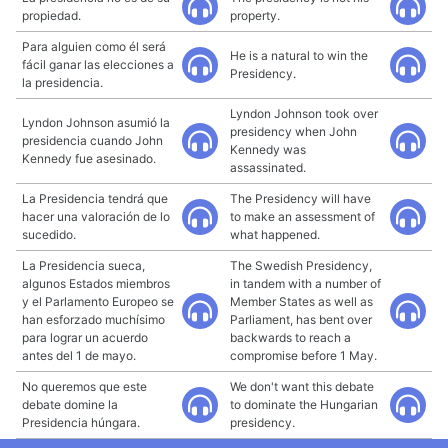
propiedad.
property.
Para alguien como él será
He is a natural to win the
fácil ganar las elecciones a
Presidency.
la presidencia.
Lyndon Johnson took over
Lyndon Johnson asumió la
presidency when John
presidencia cuando John
Kennedy was
Kennedy fue asesinado.
assassinated.
La Presidencia tendrá que
The Presidency will have
hacer una valoración de lo
to make an assessment of
sucedido.
what happened.
La Presidencia sueca,
The Swedish Presidency,
algunos Estados miembros
in tandem with a number of
y el Parlamento Europeo se
Member States as well as
han esforzado muchísimo
Parliament, has bent over
para lograr un acuerdo
backwards to reach a
antes del 1 de mayo.
compromise before 1 May.
No queremos que este
We don't want this debate
debate domine la
to dominate the Hungarian
Presidencia húngara.
presidency.