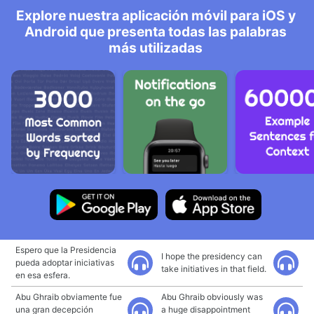
Explore nuestra aplicación móvil para iOS y
Android que presenta todas las palabras
más utilizadas
Espero que la Presidencia
I hope the presidency can
pueda adoptar iniciativas
take initiatives in that field.
en esa esfera.
Abu Ghraib obviamente fue
Abu Ghraib obviously was
una gran decepción
a huge disappointment