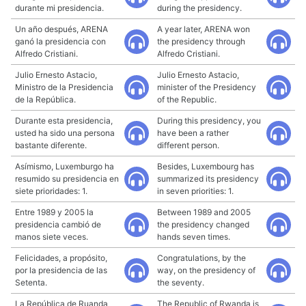
durante mi presidencia.
during the presidency.
Un año después, ARENA
A year later, ARENA won
ganó la presidencia con
the presidency through
Alfredo Cristiani.
Alfredo Cristiani.
Julio Ernesto Astacio,
Julio Ernesto Astacio,
Ministro de la Presidencia
minister of the Presidency
de la República.
of the Republic.
Durante esta presidencia,
During this presidency, you
usted ha sido una persona
have been a rather
bastante diferente.
different person.
Asímismo, Luxemburgo ha
Besides, Luxembourg has
resumido su presidencia en
summarized its presidency
siete prioridades: 1.
in seven priorities: 1.
Entre 1989 y 2005 la
Between 1989 and 2005
presidencia cambió de
the presidency changed
manos siete veces.
hands seven times.
Felicidades, a propósito,
Congratulations, by the
por la presidencia de las
way, on the presidency of
Setenta.
the seventy.
La República de Ruanda
The Republic of Rwanda is