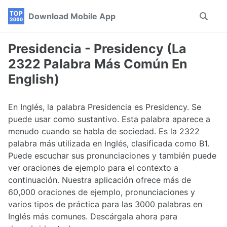
Skip
Skip
Skip
Download Mobile App
Toggle
to
to
to
search
primary
content
footer
navigation
Presidencia - Presidency (La
2322 Palabra Más Común En
English)
En Inglés, la palabra Presidencia es Presidency. Se
puede usar como sustantivo. Esta palabra aparece a
menudo cuando se habla de sociedad. Es la 2322
palabra más utilizada en Inglés, clasificada como B1.
Puede escuchar sus pronunciaciones y también puede
ver oraciones de ejemplo para el contexto a
continuación. Nuestra aplicación ofrece más de
60,000 oraciones de ejemplo, pronunciaciones y
varios tipos de práctica para las 3000 palabras en
Inglés más comunes. Descárgala ahora para