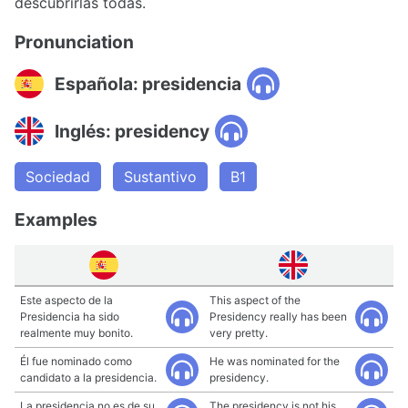
descubrirlas todas.
Pronunciation
Española: presidencia
Inglés: presidency
Sociedad
Sustantivo
B1
Examples
Este aspecto de la
This aspect of the
Presidencia ha sido
Presidency really has been
realmente muy bonito.
very pretty.
Él fue nominado como
He was nominated for the
candidato a la presidencia.
presidency.
La presidencia no es de su
The presidency is not his