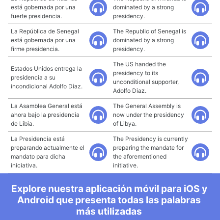
está gobernada por una
dominated by a strong
fuerte presidencia.
presidency.
La República de Senegal
The Republic of Senegal is
está gobernada por una
dominated by a strong
firme presidencia.
presidency.
The US handed the
Estados Unidos entrega la
presidency to its
presidencia a su
unconditional supporter,
incondicional Adolfo Díaz.
Adolfo Diaz.
La Asamblea General está
The General Assembly is
ahora bajo la presidencia
now under the presidency
de Libia.
of Libya.
La Presidencia está
The Presidency is currently
preparando actualmente el
preparing the mandate for
mandato para dicha
the aforementioned
iniciativa.
initiative.
Explore nuestra aplicación móvil para iOS y
Android que presenta todas las palabras
más utilizadas