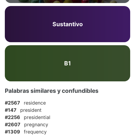
Sustantivo
B1
Palabras similares y confundibles
#2567
residence
#147
president
#2256
presidential
#2607
pregnancy
#1309
frequency