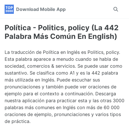
Skip
Skip
Skip
Download Mobile App
Toggle
to
to
to
search
primary
content
footer
navigation
Política - Politics, policy (La 442
Palabra Más Común En English)
La traducción de Política en Inglés es Politics, policy.
Esta palabra aparece a menudo cuando se habla de
sociedad, comercios & servicios. Se puede usar como
sustantivo. Se clasifica como A1 y es la 442 palabra
más utilizada en Inglés. Puede escuchar sus
pronunciaciones y también puede ver oraciones de
ejemplo para el contexto a continuación. Descarga
nuestra aplicación para practicar esta y las otras 3000
palabras más comunes en Inglés con más de 60 000
oraciones de ejemplo, pronunciaciones y varios tipos
de práctica.