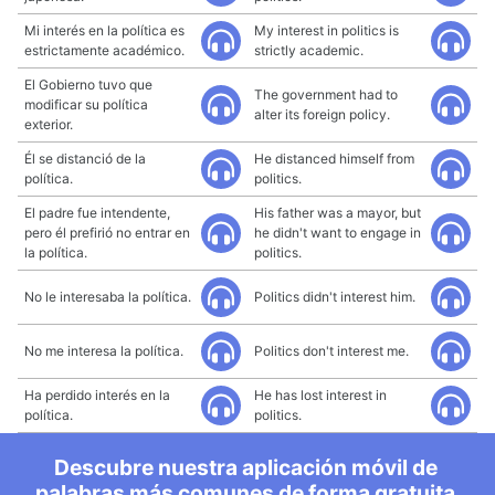
Mi interés en la política es
My interest in politics is
estrictamente académico.
strictly academic.
El Gobierno tuvo que
The government had to
modificar su política
alter its foreign policy.
exterior.
Él se distanció de la
He distanced himself from
política.
politics.
El padre fue intendente,
His father was a mayor, but
pero él prefirió no entrar en
he didn't want to engage in
la política.
politics.
No le interesaba la política.
Politics didn't interest him.
No me interesa la política.
Politics don't interest me.
Ha perdido interés en la
He has lost interest in
política.
politics.
Descubre nuestra aplicación móvil de
palabras más comunes de forma gratuita