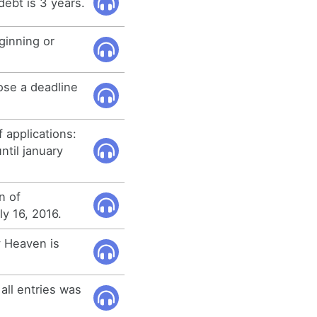
debt is 3 years.
ginning or
ose a deadline
 applications:
til january
n of
ly 16, 2016.
y Heaven is
all entries was