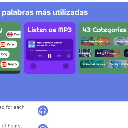
 palabras más utilizadas
ed for each
e of hours,