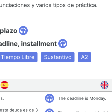
nciaciones y varios tipos de práctica.
n
 plazo
adline, installment
& Tiempo Libre
Sustantivo
A2
es.
The deadline is Monday.
r esta deuda es de 3