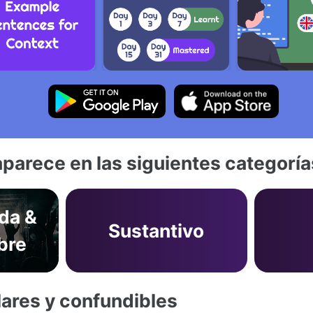
aparece en las siguientes categoría
ida &
Sustantivo
bre
lares y confundibles