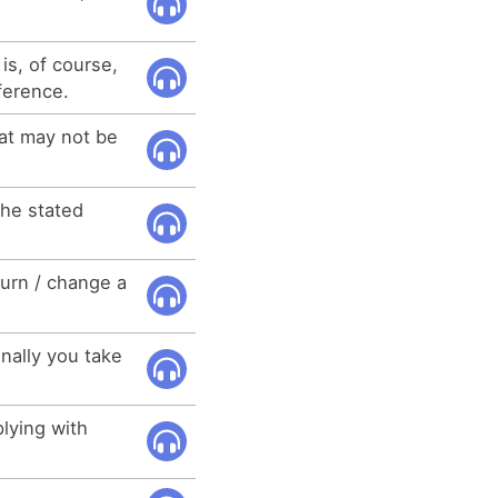
is, of course,
ference.
hat may not be
the stated
turn / change a
inally you take
lying with