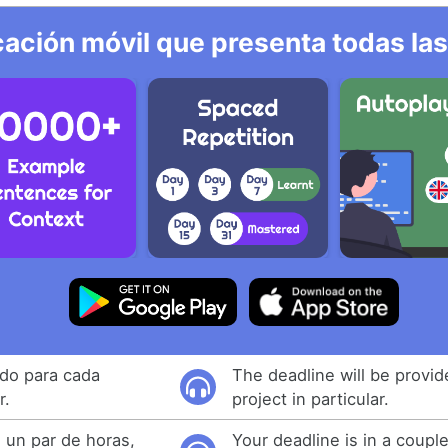
ación móvil que presenta todas las
ado para cada
The deadline will be provid
r.
project in particular.
 un par de horas,
Your deadline is in a coupl