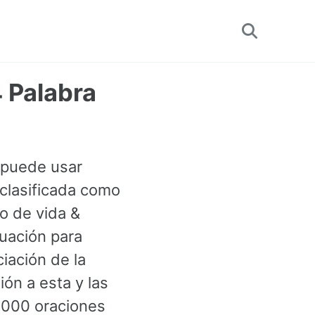
Toggle
search
4 Palabra
e puede usar
 clasificada como
o de vida &
nuación para
iación de la
ón a esta y las
 000 oraciones