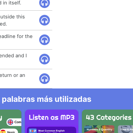
in itself.
utside this
ted.
eadline for the
tended and I
return or an
 palabras más utilizadas