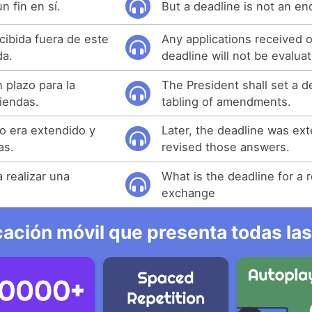
n fin en sí.
But a deadline is not an end 
ecibida fuera de este
Any applications received o
da.
deadline will not be evalua
n plazo para la
The President shall set a d
iendas.
tabling of amendments.
zo era extendido y
Later, the deadline was ex
as.
revised those answers.
a realizar una
What is the deadline for a 
exchange
ación móvil que presenta todas las