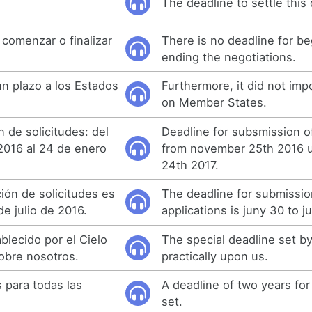
The deadline to settle this 
 comenzar o finalizar
There is no deadline for be
ending the negotiations.
n plazo a los Estados
Furthermore, it did not imp
on Member States.
 de solicitudes: del
Deadline for subsmission of
2016 al 24 de enero
from november 25th 2016 un
24th 2017.
ión de solicitudes es
The deadline for submissio
de julio de 2016.
applications is juny 30 to ju
ablecido por el Cielo
The special deadline set b
obre nosotros.
practically upon us.
 para todas las
A deadline of two years for 
set.