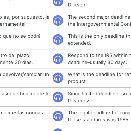
Dirksen.
o es, por supuesto, la
The second major deadline 
ernamental.
the Intergovernmental Con
zo que no se podrá
This is the only deadline t
extended.
tro del plazo
Respond to the IRS within 
mente 30 días.
deadline–usually 30 days.
ra devolver/cambiar un
What is the deadline for re
product
 así que finalmente le
Since limited deadline, so f
this dress.
umplir estas normas
The legal deadline for comp
these standards was 1985.