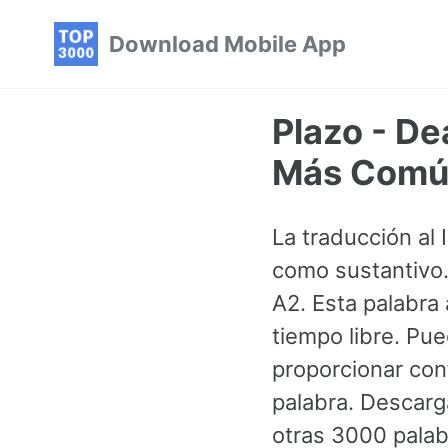
Skip
Skip
Skip
Download Mobile App
to
to
to
primary
content
footer
navigation
Plazo - De
Más Común
La traducción al 
como sustantivo. 
A2. Esta palabra
tiempo libre. Pu
proporcionar con
palabra. Descarg
otras 3000 pala