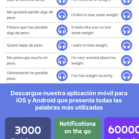
Me gustaría perder algo de
I'd like to lose some weight.
peso.
Parece que has perdido
It looks like you've lost
algo de peso.
some weight.
Quiero bajar de peso.
I want to lose weight.
Me preocupa mucho mi
I'm very worried about my
peso.
weight.
Últimamente he perdido
I've lost weight recently.
peso.
Descargue nuestra aplicación móvil para
iOS y Android que presenta todas las
palabras más utilizadas