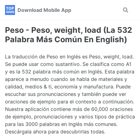
Skip
Skip
Skip
Download Mobile App
Toggle
to
to
to
search
primary
content
footer
navigation
Peso - Peso, weight, load (La 532
Palabra Más Común En English)
La traducción de Peso en Inglés es Peso, weight, load.
Se puede usar como sustantivo. Se clasifica como A1
y es la 532 palabra más común en Inglés. Esta palabra
aparece a menudo cuando se habla de materiales y
calidad, medios & ti, economía y manufactura. Puede
escuchar sus pronunciaciones y también puede ver
oraciones de ejemplo para el contexto a continuación.
Nuestra aplicación contiene más de 60,000 oraciones
de ejemplo, pronunciaciones y varios tipos de práctica
para las 3000 palabras en Inglés más comunes.
Descárgala ahora para descubrirlas todas.