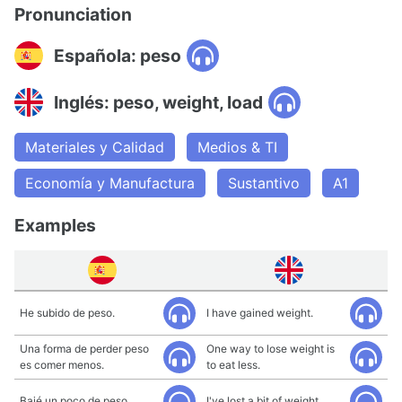
Pronunciation
Española: peso
Inglés: peso, weight, load
Materiales y Calidad
Medios & TI
Economía y Manufactura
Sustantivo
A1
Examples
He subido de peso.
I have gained weight.
Una forma de perder peso
One way to lose weight is
es comer menos.
to eat less.
Bajé un poco de peso.
I've lost a bit of weight.