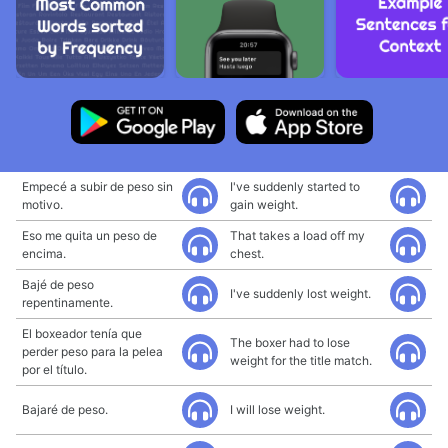
Empecé a subir de peso sin
I've suddenly started to
motivo.
gain weight.
Eso me quita un peso de
That takes a load off my
encima.
chest.
Bajé de peso
I've suddenly lost weight.
repentinamente.
El boxeador tenía que
The boxer had to lose
perder peso para la pelea
weight for the title match.
por el título.
Bajaré de peso.
I will lose weight.