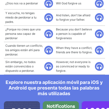
¿Dios nos va a perdonar
Will God forgive us
Y escucha, no tengas
And listen, don't be afraid
miedo de perdonar a tu
to forgive your father.
padre.
¿Porque no crees que una
Because you don't believe
persona sea capaz de
a person is capable of
perdonar
forgiveness
Cuando tienen un conflicto,
When they have a conflict,
los amigos están ahí para
friends are there to forgive.
perdonar.
Sin embargo, no todos
However, not everyone is
están convencidos o
as convinced or ready to
dispuesto a perdonar.
forgive.
Explore nuestra aplicación móvil para iOS y
Android que presenta todas las palabras
más utilizadas