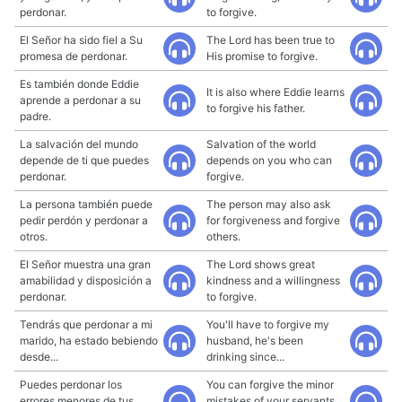
perdonar.
to forgive.
El Señor ha sido fiel a Su
The Lord has been true to
promesa de perdonar.
His promise to forgive.
Es también donde Eddie
It is also where Eddie learns
aprende a perdonar a su
to forgive his father.
padre.
La salvación del mundo
Salvation of the world
depende de ti que puedes
depends on you who can
perdonar.
forgive.
La persona también puede
The person may also ask
pedir perdón y perdonar a
for forgiveness and forgive
otros.
others.
El Señor muestra una gran
The Lord shows great
amabilidad y disposición a
kindness and a willingness
perdonar.
to forgive.
Tendrás que perdonar a mi
You'll have to forgive my
marido, ha estado bebiendo
husband, he's been
desde...
drinking since...
Puedes perdonar los
You can forgive the minor
errores menores de tus
mistakes of your servants