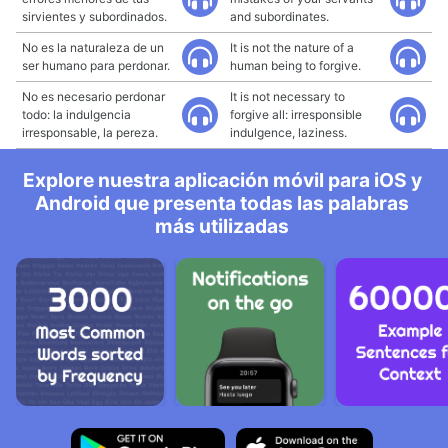
sirvientes y subordinados.
and subordinates.
No es la naturaleza de un
It is not the nature of a
ser humano para perdonar.
human being to forgive.
No es necesario perdonar
It is not necessary to
todo: la indulgencia
forgive all: irresponsible
irresponsable, la pereza.
indulgence, laziness.
Explore nuestra aplicación móvil para iOS y
Android que presenta todas las palabras
más utilizadas