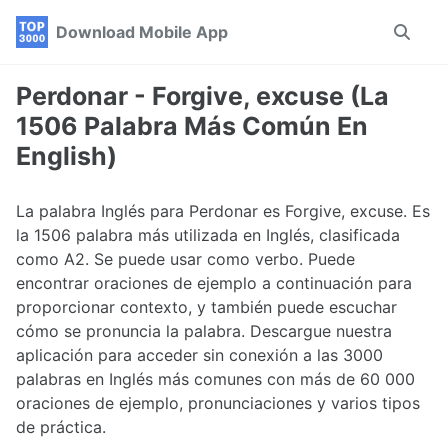
Skip
Skip
Skip
Download Mobile App
Toggle
to
to
to
search
primary
content
footer
navigation
Perdonar - Forgive, excuse (La
1506 Palabra Más Común En
English)
La palabra Inglés para Perdonar es Forgive, excuse. Es
la 1506 palabra más utilizada en Inglés, clasificada
como A2. Se puede usar como verbo. Puede
encontrar oraciones de ejemplo a continuación para
proporcionar contexto, y también puede escuchar
cómo se pronuncia la palabra. Descargue nuestra
aplicación para acceder sin conexión a las 3000
palabras en Inglés más comunes con más de 60 000
oraciones de ejemplo, pronunciaciones y varios tipos
de práctica.