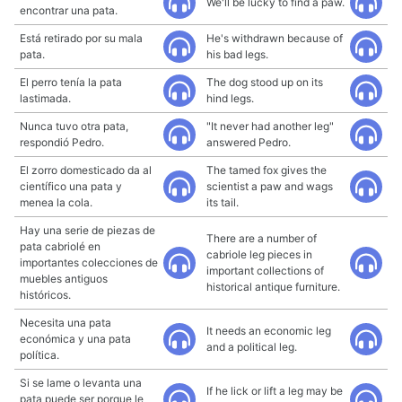
We'll be lucky to find a paw.
encontrar una pata.
Está retirado por su mala
He's withdrawn because of
pata.
his bad legs.
El perro tenía la pata
The dog stood up on its
lastimada.
hind legs.
Nunca tuvo otra pata,
"It never had another leg"
respondió Pedro.
answered Pedro.
El zorro domesticado da al
The tamed fox gives the
científico una pata y
scientist a paw and wags
menea la cola.
its tail.
Hay una serie de piezas de
There are a number of
pata cabriolé en
cabriole leg pieces in
importantes colecciones de
important collections of
muebles antiguos
historical antique furniture.
históricos.
Necesita una pata
It needs an economic leg
económica y una pata
and a political leg.
política.
Si se lame o levanta una
If he lick or lift a leg may be
pata puede ser porque le