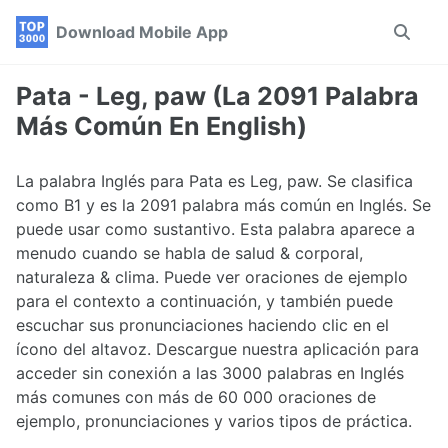
Skip
Skip
Skip
Download Mobile App
Toggle
to
to
to
search
primary
content
footer
navigation
Pata - Leg, paw (La 2091 Palabra
Más Común En English)
La palabra Inglés para Pata es Leg, paw. Se clasifica
como B1 y es la 2091 palabra más común en Inglés. Se
puede usar como sustantivo. Esta palabra aparece a
menudo cuando se habla de salud & corporal,
naturaleza & clima. Puede ver oraciones de ejemplo
para el contexto a continuación, y también puede
escuchar sus pronunciaciones haciendo clic en el
ícono del altavoz. Descargue nuestra aplicación para
acceder sin conexión a las 3000 palabras en Inglés
más comunes con más de 60 000 oraciones de
ejemplo, pronunciaciones y varios tipos de práctica.