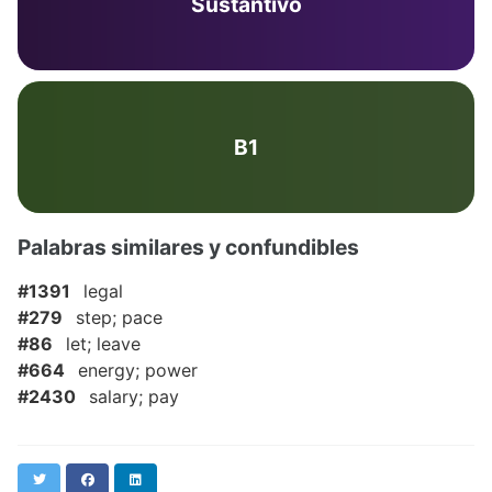
Sustantivo
B1
Palabras similares y confundibles
#1391
legal
#279
step; pace
#86
let; leave
#664
energy; power
#2430
salary; pay
Twitter
Facebook
LinkedIn