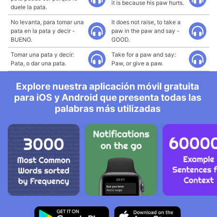
it is because his paw hurts.
duele la pata.
No levanta, para tomar una
It does not raise, to take a
pata en la pata y decir -
paw in the paw and say -
BUENO.
GOOD.
Tomar una pata y decir:
Take for a paw and say:
Pata, o dar una pata.
Paw, or give a paw.
Explore nuestra aplicación móvil gratuita
para iOS y Android que presenta todas las
palabras más utilizadas