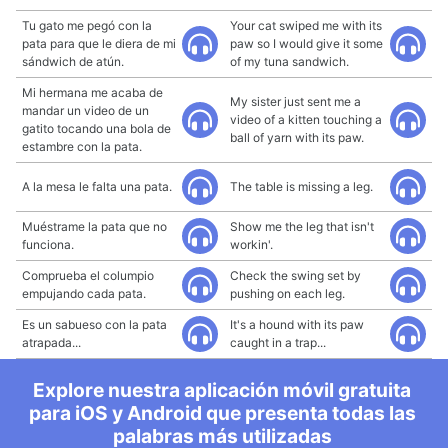
Tu gato me pegó con la
Your cat swiped me with its
pata para que le diera de mi
paw so I would give it some
sándwich de atún.
of my tuna sandwich.
Mi hermana me acaba de
My sister just sent me a
mandar un video de un
video of a kitten touching a
gatito tocando una bola de
ball of yarn with its paw.
estambre con la pata.
A la mesa le falta una pata.
The table is missing a leg.
Muéstrame la pata que no
Show me the leg that isn't
funciona.
workin'.
Comprueba el columpio
Check the swing set by
empujando cada pata.
pushing on each leg.
Es un sabueso con la pata
It's a hound with its paw
atrapada...
caught in a trap...
Explore nuestra aplicación móvil gratuita
para iOS y Android que presenta todas las
palabras más utilizadas