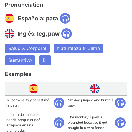
Pronunciation
Española: pata
Inglés: leg, paw
Salud & Corporal
Naturaleza & Clima
Sustantivo
B1
Examples
Mi perro saltó y se lastimó
My dog jumped and hurt his
la pata.
paw.
La pata del mono está
The monkey's paw is
herida porque quedó
wounded because it got
atrapada en una
caught in a wire fence.
alambrada.