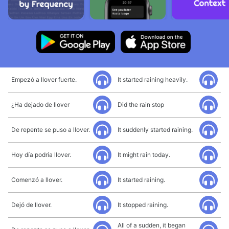
Empezó a llover fuerte.
It started raining heavily.
¿Ha dejado de llover
Did the rain stop
De repente se puso a llover.
It suddenly started raining.
Hoy día podría llover.
It might rain today.
Comenzó a llover.
It started raining.
Dejó de llover.
It stopped raining.
All of a sudden, it began