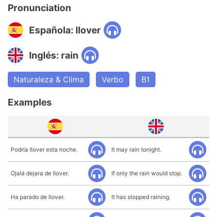
Pronunciation
Española: llover
Inglés: rain
Naturaleza & Clima
Verbo
B1
Examples
Podría llover esta noche.
It may rain tonight.
Ojalá dejara de llover.
If only the rain would stop.
Ha parado de llover.
It has stopped raining.