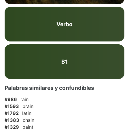
Verbo
B1
Palabras similares y confundibles
#986
rain
#1593
brain
#1792
latin
#1383
chain
#1329
paint