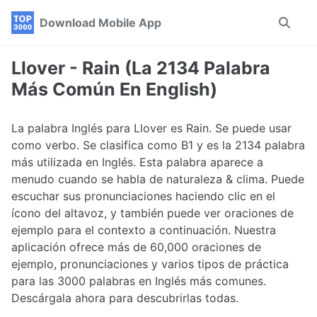
Skip
Skip
Skip
Download Mobile App
Toggle
to
to
to
search
primary
content
footer
navigation
Llover - Rain (La 2134 Palabra
Más Común En English)
La palabra Inglés para Llover es Rain. Se puede usar
como verbo. Se clasifica como B1 y es la 2134 palabra
más utilizada en Inglés. Esta palabra aparece a
menudo cuando se habla de naturaleza & clima. Puede
escuchar sus pronunciaciones haciendo clic en el
ícono del altavoz, y también puede ver oraciones de
ejemplo para el contexto a continuación. Nuestra
aplicación ofrece más de 60,000 oraciones de
ejemplo, pronunciaciones y varios tipos de práctica
para las 3000 palabras en Inglés más comunes.
Descárgala ahora para descubrirlas todas.