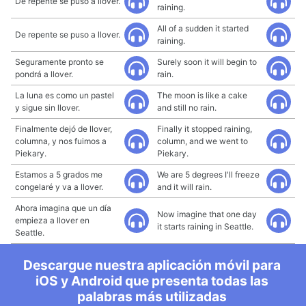
De repente se puso a llover.
raining.
All of a sudden it started
De repente se puso a llover.
raining.
Seguramente pronto se
Surely soon it will begin to
pondrá a llover.
rain.
La luna es como un pastel
The moon is like a cake
y sigue sin llover.
and still no rain.
Finalmente dejó de llover,
Finally it stopped raining,
columna, y nos fuimos a
column, and we went to
Piekary.
Piekary.
Estamos a 5 grados me
We are 5 degrees I'll freeze
congelaré y va a llover.
and it will rain.
Ahora imagina que un día
Now imagine that one day
empieza a llover en
it starts raining in Seattle.
Seattle.
Descargue nuestra aplicación móvil para
iOS y Android que presenta todas las
palabras más utilizadas