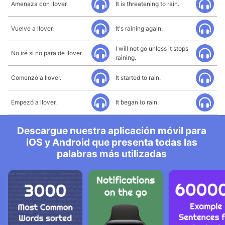
Amenaza con llover.
It is threatening to rain.
Vuelve a llover.
It's raining again.
I will not go unless it stops
No iré si no para de llover.
raining.
Comenzó a llover.
It started to rain.
Empezó a llover.
It began to rain.
Descargue nuestra aplicación móvil para
iOS y Android que presenta todas las
palabras más utilizadas