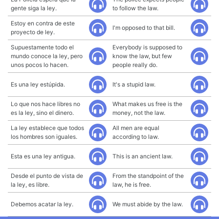
gente siga la ley.
to follow the law.
Estoy en contra de este
I'm opposed to that bill.
proyecto de ley.
Supuestamente todo el
Everybody is supposed to
mundo conoce la ley, pero
know the law, but few
unos pocos lo hacen.
people really do.
Es una ley estúpida.
It's a stupid law.
Lo que nos hace libres no
What makes us free is the
es la ley, sino el dinero.
money, not the law.
La ley establece que todos
All men are equal
los hombres son iguales.
according to law.
Esta es una ley antigua.
This is an ancient law.
Desde el punto de vista de
From the standpoint of the
la ley, es libre.
law, he is free.
Debemos acatar la ley.
We must abide by the law.