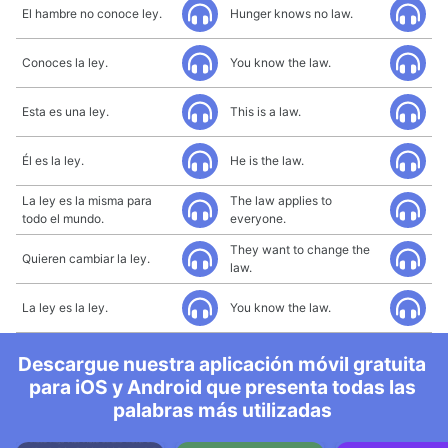
El hambre no conoce ley.
Hunger knows no law.
Conoces la ley.
You know the law.
Esta es una ley.
This is a law.
Él es la ley.
He is the law.
La ley es la misma para
The law applies to
todo el mundo.
everyone.
They want to change the
Quieren cambiar la ley.
law.
La ley es la ley.
You know the law.
Descargue nuestra aplicación móvil gratuita
para iOS y Android que presenta todas las
palabras más utilizadas