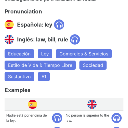
Pronunciation
Española: ley
Inglés: law, bill, rule
Educación
Ley
Comercios & Servicios
Estilo de Vida & Tiempo Libre
Sociedad
Sustantivo
A1
Examples
Nadie está por encima de
No person is superior to the
la ley.
law.