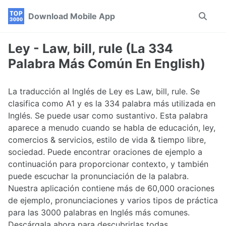
Skip
Skip
Skip
Download Mobile App
Toggle
to
to
to
search
primary
content
footer
navigation
Ley - Law, bill, rule (La 334
Palabra Más Común En English)
La traducción al Inglés de Ley es Law, bill, rule. Se
clasifica como A1 y es la 334 palabra más utilizada en
Inglés. Se puede usar como sustantivo. Esta palabra
aparece a menudo cuando se habla de educación, ley,
comercios & servicios, estilo de vida & tiempo libre,
sociedad. Puede encontrar oraciones de ejemplo a
continuación para proporcionar contexto, y también
puede escuchar la pronunciación de la palabra.
Nuestra aplicación contiene más de 60,000 oraciones
de ejemplo, pronunciaciones y varios tipos de práctica
para las 3000 palabras en Inglés más comunes.
Descárgala ahora para descubrirlas todas.