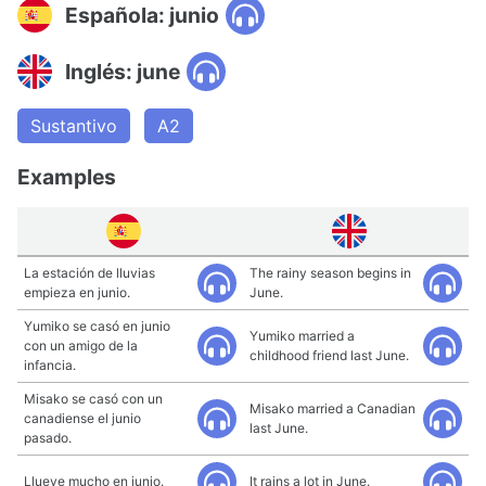
Española: junio
Inglés: june
Sustantivo
A2
Examples
La estación de lluvias
The rainy season begins in
empieza en junio.
June.
Yumiko se casó en junio
Yumiko married a
con un amigo de la
childhood friend last June.
infancia.
Misako se casó con un
Misako married a Canadian
canadiense el junio
last June.
pasado.
Llueve mucho en junio.
It rains a lot in June.