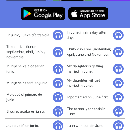
In June, it rains day after
En junio, llueve día tras día.
day.
Treinta días tienen
Thirty days has September,
septiembre, abril, junio y
April, June and November.
noviembre.
Mi hija se va a casar en
My daughter is getting
junio.
married in June.
My daughter will get
Mi hija se casará en junio.
married in June.
Me casé el primero de
I got married on June first.
junio.
The school year ends in
El curso acaba en junio.
June.
Juan nació en junio.
Juan was born in June.