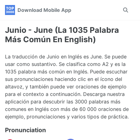
Skip
Skip
Skip
Download Mobile App
Toggle
to
to
to
search
primary
content
footer
navigation
Junio - June (La 1035 Palabra
Más Común En English)
La traducción de Junio en Inglés es June. Se puede
usar como sustantivo. Se clasifica como A2 y es la
1035 palabra más común en Inglés. Puede escuchar
sus pronunciaciones haciendo clic en el ícono del
altavoz, y también puede ver oraciones de ejemplo
para el contexto a continuación. Descarga nuestra
aplicación para descubrir las 3000 palabras más
comunes en Inglés con más de 60 000 oraciones de
ejemplo, pronunciaciones y varios tipos de práctica.
Pronunciation