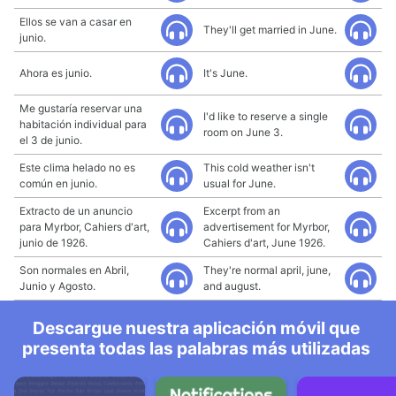
Ellos se van a casar en
They'll get married in June.
junio.
Ahora es junio.
It's June.
Me gustaría reservar una
I'd like to reserve a single
habitación individual para
room on June 3.
el 3 de junio.
Este clima helado no es
This cold weather isn't
común en junio.
usual for June.
Extracto de un anuncio
Excerpt from an
para Myrbor, Cahiers d'art,
advertisement for Myrbor,
junio de 1926.
Cahiers d'art, June 1926.
Son normales en Abril,
They're normal april, june,
Junio y Agosto.
and august.
Descargue nuestra aplicación móvil que
presenta todas las palabras más utilizadas