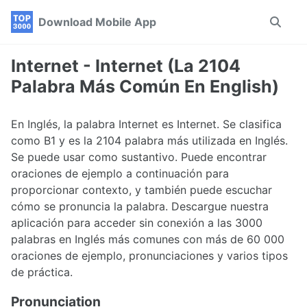
Skip
Skip
Skip
Download Mobile App
Toggle
to
to
to
search
primary
content
footer
navigation
Internet - Internet (La 2104
Palabra Más Común En English)
En Inglés, la palabra Internet es Internet. Se clasifica
como B1 y es la 2104 palabra más utilizada en Inglés.
Se puede usar como sustantivo. Puede encontrar
oraciones de ejemplo a continuación para
proporcionar contexto, y también puede escuchar
cómo se pronuncia la palabra. Descargue nuestra
aplicación para acceder sin conexión a las 3000
palabras en Inglés más comunes con más de 60 000
oraciones de ejemplo, pronunciaciones y varios tipos
de práctica.
Pronunciation