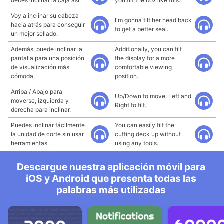
debes inclinar la caja así.
you tilt the box like this.
Voy a inclinar su cabeza
I'm gonna tilt her head back
hacia atrás para conseguir
to get a better seal.
un mejor sellado.
Además, puede inclinar la
Additionally, you can tilt
pantalla para una posición
the display for a more
de visualización más
comfortable viewing
cómoda.
position.
Arriba / Abajo para
Up/Down to move, Left and
moverse, izquierda y
Right to tilt.
derecha para inclinar.
Puedes inclinar fácilmente
You can easily tilt the
la unidad de corte sin usar
cutting deck up without
herramientas.
using any tools.
Descargue nuestra aplicación móvil para
iOS y Android que presenta todas las
palabras más utilizadas