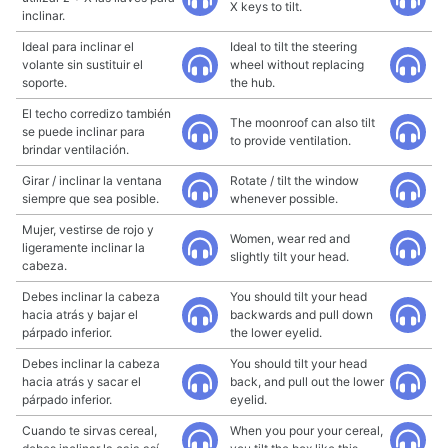
X keys to tilt.
inclinar.
Ideal para inclinar el
Ideal to tilt the steering
volante sin sustituir el
wheel without replacing
soporte.
the hub.
El techo corredizo también
The moonroof can also tilt
se puede inclinar para
to provide ventilation.
brindar ventilación.
Girar / inclinar la ventana
Rotate / tilt the window
siempre que sea posible.
whenever possible.
Mujer, vestirse de rojo y
Women, wear red and
ligeramente inclinar la
slightly tilt your head.
cabeza.
Debes inclinar la cabeza
You should tilt your head
hacia atrás y bajar el
backwards and pull down
párpado inferior.
the lower eyelid.
Debes inclinar la cabeza
You should tilt your head
hacia atrás y sacar el
back, and pull out the lower
párpado inferior.
eyelid.
Cuando te sirvas cereal,
When you pour your cereal,