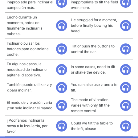
inapropiado para inclinar el
inappropriate to tilt the field
campo aún más.
even more.
Luchó durante un
He struggled for a moment,
momento, antes de
before finally bowing his
finalmente inclinar la
head.
cabeza.
Inclinar o pulsar los
Tilt or push the buttons to
botones para controlar el
control the car.
coche.
En algunos casos, la
In some cases, need to tilt
necesidad de inclinar o
or shake the device.
agitar el dispositivo.
También puede utilizar z y
You can also use z and x to
x para inclinar.
tilt.
The mode of vibration
El modo de vibración varía
varies with only tilt the
¡con solo inclinar el mando
remote control
¿Podríamos inclinar la
Could we tilt the table to
mesa a la izquierda, por
the left, please
favor