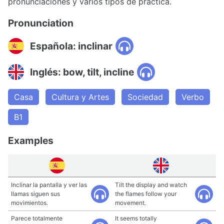
pronunciaciones y varios tipos de práctica.
Pronunciation
Española: inclinar
Inglés: bow, tilt, incline
Casa
Cultura y Artes
Sociedad
Verbo
B1
Examples
Inclinar la pantalla y ver las
Tilt the display and watch
llamas siguen sus
the flames follow your
movimientos.
movement.
Parece totalmente
It seems totally