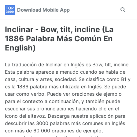
Skip
Skip
Skip
Download Mobile App
Toggle
to
to
to
search
primary
content
footer
navigation
Inclinar - Bow, tilt, incline (La
1886 Palabra Más Común En
English)
La traducción de Inclinar en Inglés es Bow, tilt, incline.
Esta palabra aparece a menudo cuando se habla de
casa, cultura y artes, sociedad. Se clasifica como B1 y
es la 1886 palabra más utilizada en Inglés. Se puede
usar como verbo. Puede ver oraciones de ejemplo
para el contexto a continuación, y también puede
escuchar sus pronunciaciones haciendo clic en el
ícono del altavoz. Descarga nuestra aplicación para
descubrir las 3000 palabras más comunes en Inglés
con más de 60 000 oraciones de ejemplo,