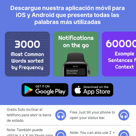
Descargue nuestra aplicación móvil para
iOS y Android que presenta todas las
palabras más utilizadas
Gratis Solo inclinar el
Free Just tilt your phone to
teléfono para abrir la barra
open your status bar.
de estado.
Nota: También puede
Note: You can also use Z +
utilizar z + X las llaves para