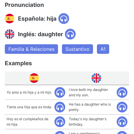
Pronunciation
Española: hija
Inglés: daughter
Familia & Relaciones
Sustantivo
A1
Examples
I love both my daughter
Yo amo a mi hija y a mi hijo.
and my son.
He has a daughter who is
Tiene una hija que es linda.
pretty.
Hoy es el cumpleaños de
Today's my daughter's
mi hija.
birthday.
I am a gentleman's