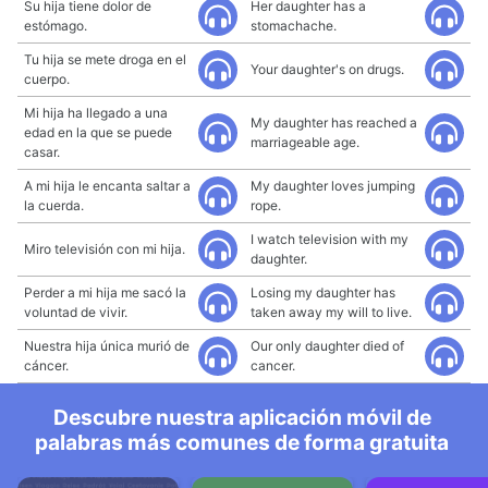
Su hija tiene dolor de
Her daughter has a
estómago.
stomachache.
Tu hija se mete droga en el
Your daughter's on drugs.
cuerpo.
Mi hija ha llegado a una
My daughter has reached a
edad en la que se puede
marriageable age.
casar.
A mi hija le encanta saltar a
My daughter loves jumping
la cuerda.
rope.
I watch television with my
Miro televisión con mi hija.
daughter.
Perder a mi hija me sacó la
Losing my daughter has
voluntad de vivir.
taken away my will to live.
Nuestra hija única murió de
Our only daughter died of
cáncer.
cancer.
Descubre nuestra aplicación móvil de
palabras más comunes de forma gratuita