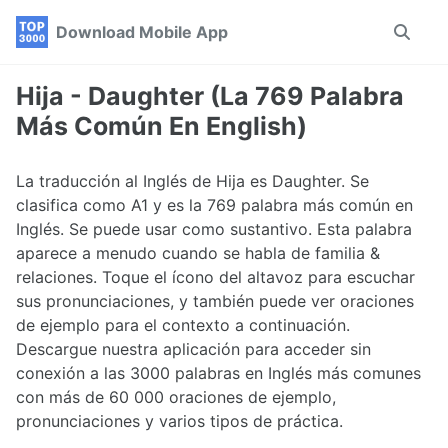
Skip
Skip
Skip
Download Mobile App
Toggle
to
to
to
search
primary
content
footer
navigation
Hija - Daughter (La 769 Palabra
Más Común En English)
La traducción al Inglés de Hija es Daughter. Se
clasifica como A1 y es la 769 palabra más común en
Inglés. Se puede usar como sustantivo. Esta palabra
aparece a menudo cuando se habla de familia &
relaciones. Toque el ícono del altavoz para escuchar
sus pronunciaciones, y también puede ver oraciones
de ejemplo para el contexto a continuación.
Descargue nuestra aplicación para acceder sin
conexión a las 3000 palabras en Inglés más comunes
con más de 60 000 oraciones de ejemplo,
pronunciaciones y varios tipos de práctica.