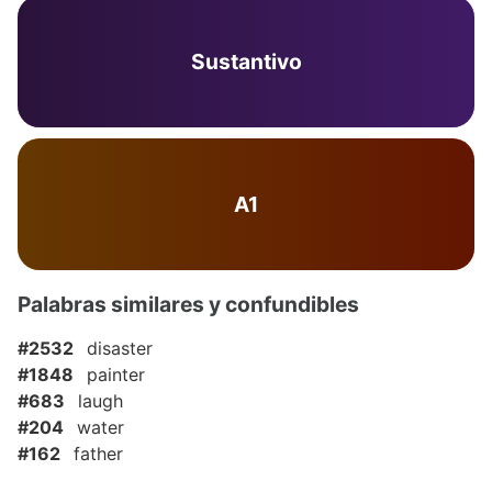
Sustantivo
A1
Palabras similares y confundibles
#2532
disaster
#1848
painter
#683
laugh
#204
water
#162
father