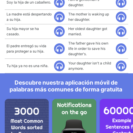
Soy la hija de un caballero.
daughter.
La madre está despertando
The mother is waking up
a su hija.
her daughter.
Su hija mayor se ha
Her oldest daughter got
casado.
married.
The father gave his own
El padre entregó su vida
life in order to save his
para proteger a su hija.
daughter's.
Your daughter isn't a child
Tu hija ya no es una niña.
anymore.
Descubre nuestra aplicación móvil de
palabras más comunes de forma gratuita