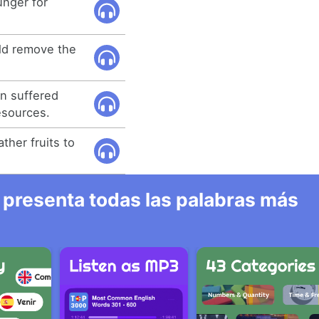
unger for
uld remove the
n suffered
esources.
ather fruits to
 presenta todas las palabras más