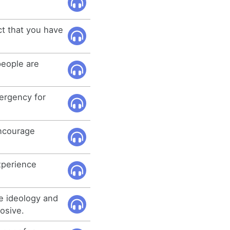
ct that you have
people are
ergency for
encourage
xperience
e ideology and
osive.