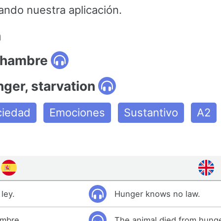
ando nuestra aplicación.
n
 hambre
nger, starvation
ciedad
Emociones
Sustantivo
A2
ley.
Hunger knows no law.
ambre.
The animal died from hunge