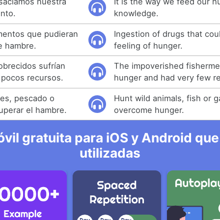
 saciamos nuestra
It is the way we feed our h
nto.
knowledge.
mentos que pudieran
Ingestion of drugs that co
de hambre.
feeling of hunger.
brecidos sufrían
The impoverished fisherme
 pocos recursos.
hunger and had very few r
jes, pescado o
Hunt wild animals, fish or g
superar el hambre.
overcome hunger.
vil gratuita para iOS y Android que
utilizadas