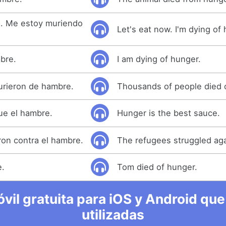
. Me estoy muriendo
Let's eat now. I'm dying of
bre.
I am dying of hunger.
urieron de hambre.
Thousands of people died 
ue el hambre.
Hunger is the best sauce.
ron contra el hambre.
The refugees struggled aga
e.
Tom died of hunger.
vil gratuita para iOS y Android que
utilizadas