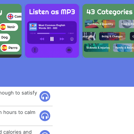
nough to satisfy
 hours to calm
d calories and