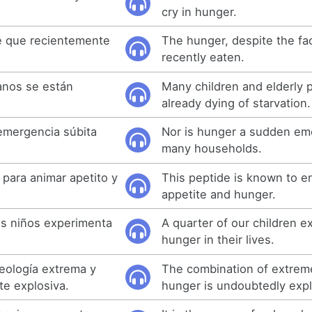
cry in hunger.
e que recientemente
The hunger, despite the fa
recently eaten.
anos se están
Many children and elderly 
.
already dying of starvation.
emergencia súbita
Nor is hunger a sudden em
.
many households.
 para animar apetito y
This peptide is known to 
appetite and hunger.
os niños experimenta
A quarter of our children e
.
hunger in their lives.
eología extrema y
The combination of extrem
e explosiva.
hunger is undoubtedly expl