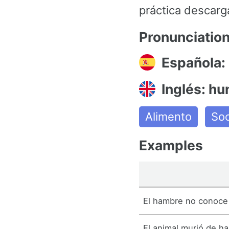
práctica descarg
Pronunciatio
Española:
Inglés: hu
Alimento
So
Examples
El hambre no conoce 
El animal murió de h