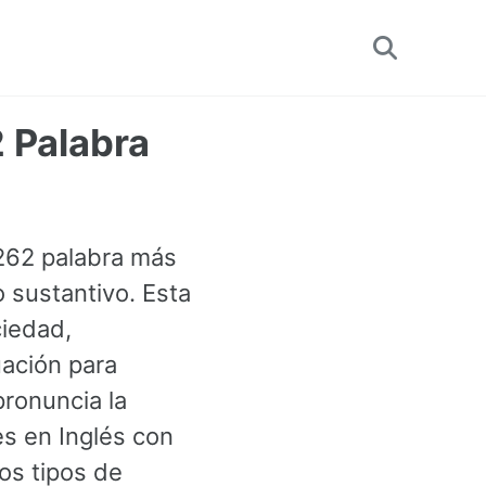
Toggle
search
 Palabra
1262 palabra más
 sustantivo. Esta
ciedad,
ación para
ronuncia la
es en Inglés con
os tipos de