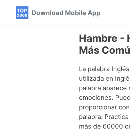
Skip
Skip
Skip
Download Mobile App
to
to
to
primary
content
footer
navigation
Hambre - H
Más Común
La palabra Inglé
utilizada en Ing
palabra aparece 
emociones. Puede
proporcionar con
palabra. Practic
más de 60000 ora