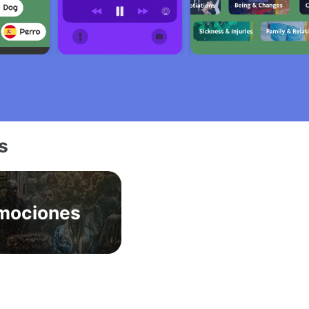
s
mociones