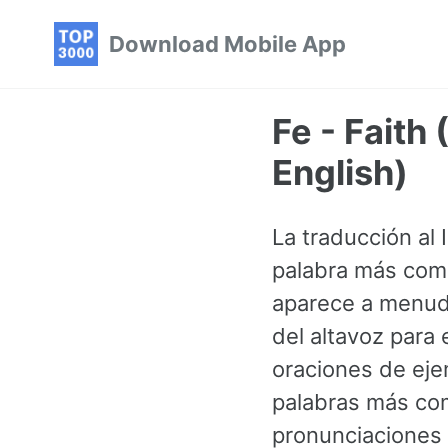
Skip
Skip
Skip
Download Mobile App
to
to
to
primary
content
footer
navigation
Fe - Faith
English)
La traducción al 
palabra más comú
aparece a menud
del altavoz para
oraciones de eje
palabras más co
pronunciaciones 