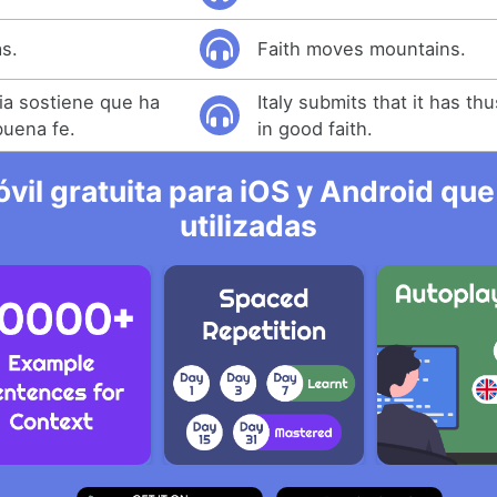
s.
Faith moves mountains.
lia sostiene que ha
Italy submits that it has th
buena fe.
in good faith.
vil gratuita para iOS y Android que
utilizadas