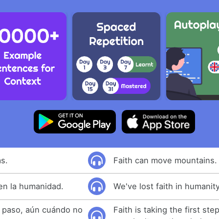
s.
Faith can move mountains.
en la humanidad.
We've lost faith in humanity
er paso, aún cuándo no
Faith is taking the first st