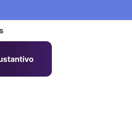
s
ustantivo