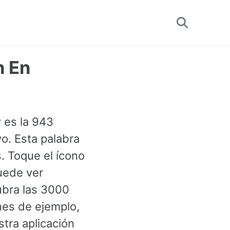
Toggle
search
n En
y es la 943
o. Esta palabra
 Toque el ícono
uede ver
ubra las 3000
es de ejemplo,
tra aplicación