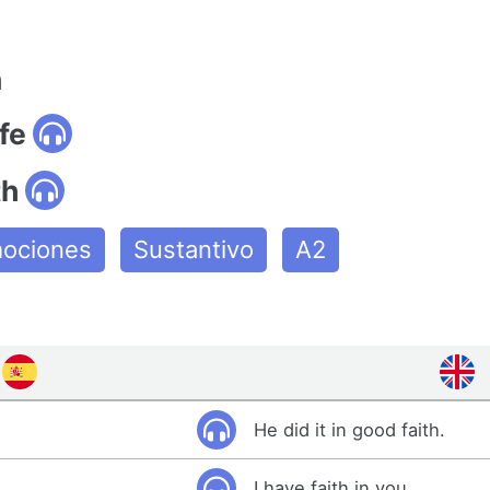
n
fe
th
ociones
Sustantivo
A2
He did it in good faith.
I have faith in you.