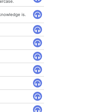
aircase.
 knowledge is.