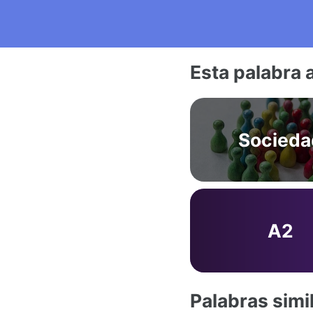
Esta palabra 
Socieda
A2
Palabras simi