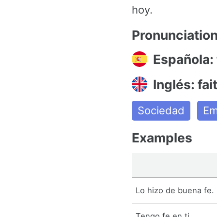
hoy.
Pronunciatio
Española: 
Inglés: fai
Sociedad
Em
Examples
Lo hizo de buena fe.
Tengo fe en ti.