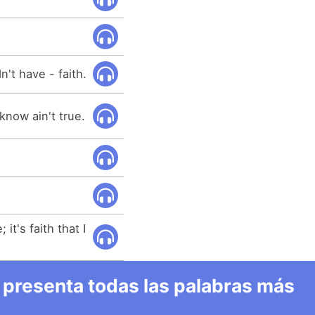
't have - faith.
know ain't true.
it's faith that I
 presenta todas las palabras más