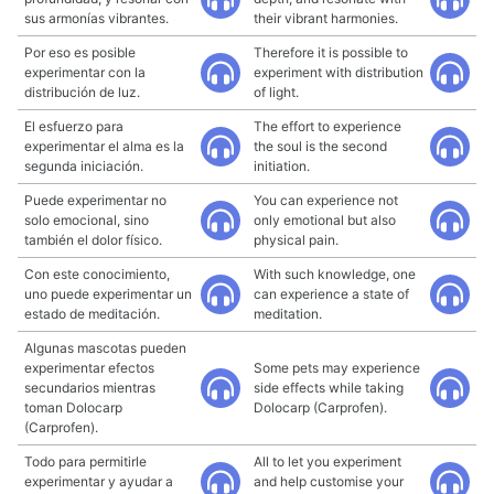
sus armonías vibrantes.
their vibrant harmonies.
Por eso es posible
Therefore it is possible to
experimentar con la
experiment with distribution
distribución de luz.
of light.
El esfuerzo para
The effort to experience
experimentar el alma es la
the soul is the second
segunda iniciación.
initiation.
Puede experimentar no
You can experience not
solo emocional, sino
only emotional but also
también el dolor físico.
physical pain.
Con este conocimiento,
With such knowledge, one
uno puede experimentar un
can experience a state of
estado de meditación.
meditation.
Algunas mascotas pueden
experimentar efectos
Some pets may experience
secundarios mientras
side effects while taking
toman Dolocarp
Dolocarp (Carprofen).
(Carprofen).
Todo para permitirle
All to let you experiment
experimentar y ayudar a
and help customise your