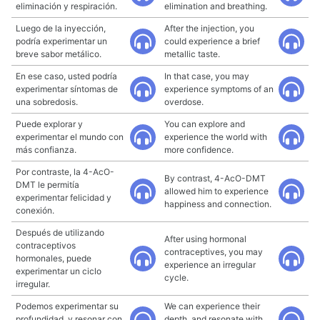
eliminación y respiración.
elimination and breathing.
Luego de la inyección,
After the injection, you
podría experimentar un
could experience a brief
breve sabor metálico.
metallic taste.
En ese caso, usted podría
In that case, you may
experimentar síntomas de
experience symptoms of an
una sobredosis.
overdose.
Puede explorar y
You can explore and
experimentar el mundo con
experience the world with
más confianza.
more confidence.
Por contraste, la 4-AcO-
By contrast, 4-AcO-DMT
DMT le permitía
allowed him to experience
experimentar felicidad y
happiness and connection.
conexión.
Después de utilizando
After using hormonal
contraceptivos
contraceptives, you may
hormonales, puede
experience an irregular
experimentar un ciclo
cycle.
irregular.
Podemos experimentar su
We can experience their
profundidad, y resonar con
depth, and resonate with