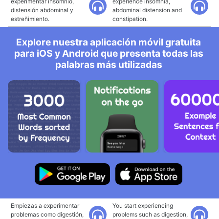
experimentar insomnio,
experience insomnia,
distensión abdominal y
abdominal distension and
estreñimiento.
constipation.
Explore nuestra aplicación móvil gratuita
para iOS y Android que presenta todas las
palabras más utilizadas
Empiezas a experimentar
You start experiencing
problemas como digestión,
problems such as digestion,