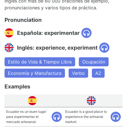
Inglés con más de 60 000 oraciones de ejemplo,
pronunciaciones y varios tipos de práctica.
Pronunciation
Española: experimentar
Inglés: experience, experiment
Estilo de Vida & Tiempo Libre
Ocupación
Economía y Manufactura
Verbo
A2
Examples
Ecuador es un buen lugar
Ecuador is a good place to
para experimentar el
experience the artisanal
mercado artesanal.
market.