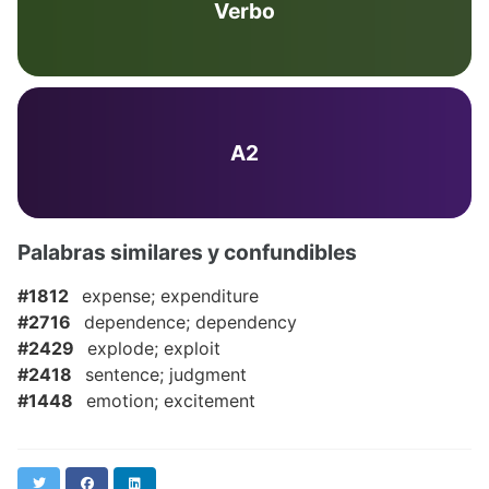
Verbo
A2
Palabras similares y confundibles
#1812
expense; expenditure
#2716
dependence; dependency
#2429
explode; exploit
#2418
sentence; judgment
#1448
emotion; excitement
Twitter
Facebook
LinkedIn