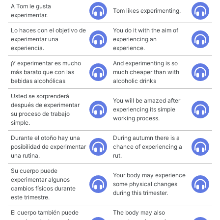
A Tom le gusta
Tom likes experimenting.
experimentar.
Lo haces con el objetivo de
You do it with the aim of
experimentar una
experiencing an
experiencia.
experience.
¡Y experimentar es mucho
And experimenting is so
más barato que con las
much cheaper than with
bebidas alcohólicas
alcoholic drinks
Usted se sorprenderá
You will be amazed after
después de experimentar
experiencing its simple
su proceso de trabajo
working process.
simple.
Durante el otoño hay una
During autumn there is a
posibilidad de experimentar
chance of experiencing a
una rutina.
rut.
Su cuerpo puede
Your body may experience
experimentar algunos
some physical changes
cambios físicos durante
during this trimester.
este trimestre.
El cuerpo también puede
The body may also