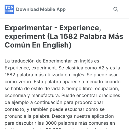
Skip
Skip
Skip
Download Mobile App
Toggle
to
to
to
search
primary
content
footer
navigation
Experimentar - Experience,
experiment (La 1682 Palabra Más
Común En English)
La traducción de Experimentar en Inglés es
Experience, experiment. Se clasifica como A2 y es la
1682 palabra más utilizada en Inglés. Se puede usar
como verbo. Esta palabra aparece a menudo cuando
se habla de estilo de vida & tiempo libre, ocupación,
economía y manufactura. Puede encontrar oraciones
de ejemplo a continuación para proporcionar
contexto, y también puede escuchar cómo se
pronuncia la palabra. Descarga nuestra aplicación
para descubrir las 3000 palabras más comunes en