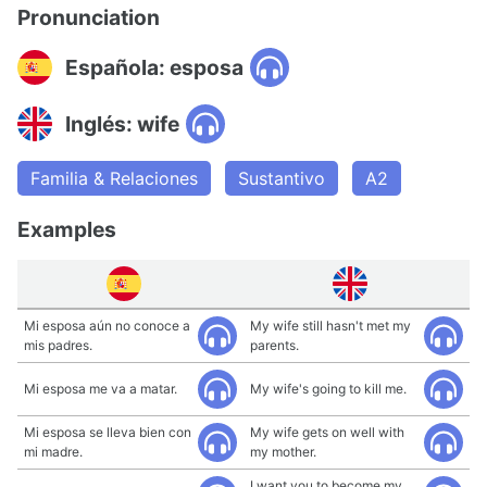
Pronunciation
Española: esposa
Inglés: wife
Familia & Relaciones
Sustantivo
A2
Examples
Mi esposa aún no conoce a
My wife still hasn't met my
mis padres.
parents.
Mi esposa me va a matar.
My wife's going to kill me.
Mi esposa se lleva bien con
My wife gets on well with
mi madre.
my mother.
I want you to become my