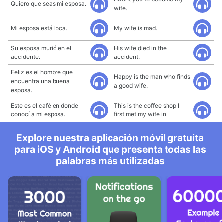
Quiero que seas mi esposa.
wife.
Mi esposa está loca.
My wife is mad.
Su esposa murió en el
His wife died in the
accidente.
accident.
Feliz es el hombre que
Happy is the man who finds
encuentra una buena
a good wife.
esposa.
Este es el café en donde
This is the coffee shop I
conocí a mi esposa.
first met my wife in.
Explore nuestra aplicación móvil gratuita
para iOS y Android que presenta todas las
palabras más utilizadas