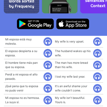
Mi esposa está muy
My wife is very upset.
molesta.
El esposo despierta a su
The husband wakes up his
esposa.
wife.
El hombre tiene más pan
The man has more bread
que su esposa.
than his wife.
Perdí a mi esposa el año
I lost my wife last year.
pasado.
¡Qué pena que tu esposa
It's an awful shame your
no pudo venir
wife couldn't come.
Mi esposa no es hermosa.
My wife isn't beautiful.
La suya sí.
Yours is.