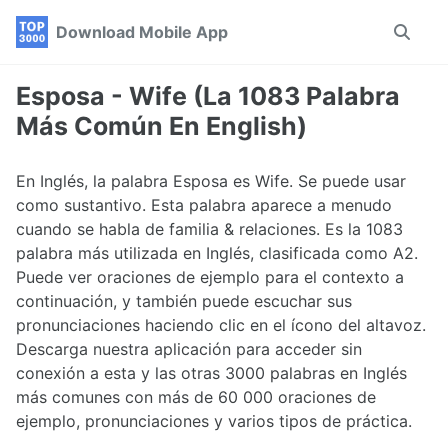
Skip
Skip
Skip
Download Mobile App
Toggle
to
to
to
search
primary
content
footer
navigation
Esposa - Wife (La 1083 Palabra
Más Común En English)
En Inglés, la palabra Esposa es Wife. Se puede usar
como sustantivo. Esta palabra aparece a menudo
cuando se habla de familia & relaciones. Es la 1083
palabra más utilizada en Inglés, clasificada como A2.
Puede ver oraciones de ejemplo para el contexto a
continuación, y también puede escuchar sus
pronunciaciones haciendo clic en el ícono del altavoz.
Descarga nuestra aplicación para acceder sin
conexión a esta y las otras 3000 palabras en Inglés
más comunes con más de 60 000 oraciones de
ejemplo, pronunciaciones y varios tipos de práctica.