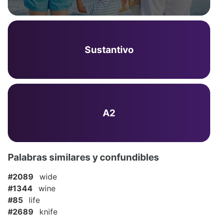
Sustantivo
A2
Palabras similares y confundibles
#2089
wide
#1344
wine
#85
life
#2689
knife