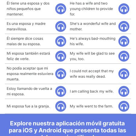
Él tiene una esposa y dos
He has a wife and two
niños pequeños que
young children to provide
mantener.
for.
Es una esposa y madre
She's a wonderful wife and
maravillosa.
mother.
Él siempre dice cosas
He's always bad-mouthing
malas de su esposa.
his wife.
Mi esposa también estará
My wife will be glad to see
feliz de verle.
you, too.
No podía aceptar que mi
I could not accept that my
esposa realmente estuviera
wife was really dead.
muerta.
Estoy llamando de vuelta a
I am calling back my wife.
mi esposa.
Mi esposa fue a la granja.
My wife went to the farm.
Explore nuestra aplicación móvil gratuita
para iOS y Android que presenta todas las