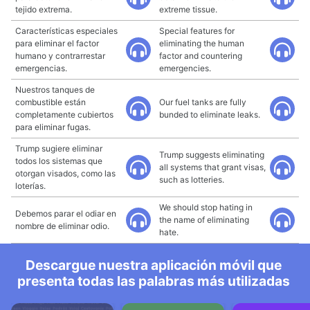
tejido extrema.
extreme tissue.
Características especiales
Special features for
para eliminar el factor
eliminating the human
humano y contrarrestar
factor and countering
emergencias.
emergencies.
Nuestros tanques de
combustible están
Our fuel tanks are fully
completamente cubiertos
bunded to eliminate leaks.
para eliminar fugas.
Trump sugiere eliminar
Trump suggests eliminating
todos los sistemas que
all systems that grant visas,
otorgan visados, como las
such as lotteries.
loterías.
We should stop hating in
Debemos parar el odiar en
the name of eliminating
nombre de eliminar odio.
hate.
Descargue nuestra aplicación móvil que
presenta todas las palabras más utilizadas