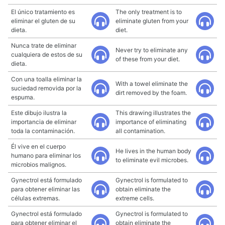
El único tratamiento es
The only treatment is to
eliminar el gluten de su
eliminate gluten from your
dieta.
diet.
Nunca trate de eliminar
Never try to eliminate any
cualquiera de estos de su
of these from your diet.
dieta.
Con una toalla eliminar la
With a towel eliminate the
suciedad removida por la
dirt removed by the foam.
espuma.
Este dibujo ilustra la
This drawing illustrates the
importancia de eliminar
importance of eliminating
toda la contaminación.
all contamination.
Él vive en el cuerpo
He lives in the human body
humano para eliminar los
to eliminate evil microbes.
microbios malignos.
Gynectrol está formulado
Gynectrol is formulated to
para obtener eliminar las
obtain eliminate the
células extremas.
extreme cells.
Gynectrol está formulado
Gynectrol is formulated to
para obtener eliminar el
obtain eliminate the