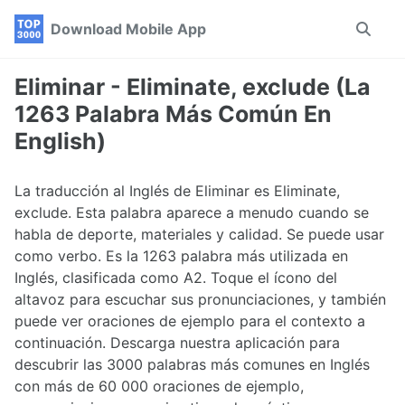
Skip
Skip
Skip
Download Mobile App
Toggle
to
to
to
search
primary
content
footer
navigation
Eliminar - Eliminate, exclude (La
1263 Palabra Más Común En
English)
La traducción al Inglés de Eliminar es Eliminate,
exclude. Esta palabra aparece a menudo cuando se
habla de deporte, materiales y calidad. Se puede usar
como verbo. Es la 1263 palabra más utilizada en
Inglés, clasificada como A2. Toque el ícono del
altavoz para escuchar sus pronunciaciones, y también
puede ver oraciones de ejemplo para el contexto a
continuación. Descarga nuestra aplicación para
descubrir las 3000 palabras más comunes en Inglés
con más de 60 000 oraciones de ejemplo,