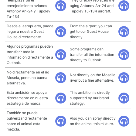
reemplazaron el
They directly replaced the
envejecimiento aviones
aging Antonov An-24 and
Antonov An-24 y Tupolev
Tupolev Tu-134 aircraft.
Tu-134.
Desde el aeropuerto, puede
From the airport, you can
llegar a nuestra Guest
get to our Guest House
House directamente.
directly.
Algunos programas pueden
Some programs can
transferir toda la
transfer all the information
información directamente a
directly to Outlook.
Outlook.
No directamente en el río
Not directly on the Moselle
Mosela, pero una buena
river but a fine alternative.
alternativa.
Esta ambición se apoya
This ambition is directly
directamente en nuestra
supported by our brand
estrategia de marca.
strategy.
También se puede
pulverizar directamente
Also you can spray directly
sobre el animal esta
on the animal this mixture.
mezcla.