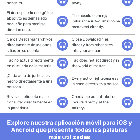
donde él.
away.
El desequilibrio energético
The absolute energy
absoluto es demasiado
imbalance is too small to be
pequeño para medirse
measured directly.
directamente.
Cerca Descargar archivos
Close Download files
directamente desde otros
directly from other sites
sitios en su cuenta.
into your account.
Tao no actúa directamente
Tao does not act directly in
en el mundo de la materia.
the world of matter.
¡Cada acto de justicia es
Every act of righteousness
hecho directamente a una
is done directly to a person
persona
Revise la etiqueta real o
Check the actual label or
consultar directamente en
inquire directly at the
la panadería.
bakery.
Explore nuestra aplicación móvil para iOS y
Android que presenta todas las palabras
más utilizadas