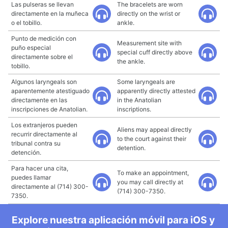
Las pulseras se llevan
The bracelets are worn
directamente en la muñeca
directly on the wrist or
o el tobillo.
ankle.
Punto de medición con
Measurement site with
puño especial
special cuff directly above
directamente sobre el
the ankle.
tobillo.
Algunos laryngeals son
Some laryngeals are
aparentemente atestiguado
apparently directly attested
directamente en las
in the Anatolian
inscripciones de Anatolian.
inscriptions.
Los extranjeros pueden
Aliens may appeal directly
recurrir directamente al
to the court against their
tribunal contra su
detention.
detención.
Para hacer una cita,
To make an appointment,
puedes llamar
you may call directly at
directamente al (714) 300-
(714) 300-7350.
7350.
Explore nuestra aplicación móvil para iOS y